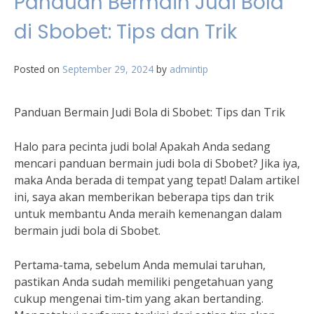
Panduan Bermain Judi Bola
di Sbobet: Tips dan Trik
Posted on
September 29, 2024
by
admintip
Panduan Bermain Judi Bola di Sbobet: Tips dan Trik
Halo para pecinta judi bola! Apakah Anda sedang
mencari panduan bermain judi bola di Sbobet? Jika iya,
maka Anda berada di tempat yang tepat! Dalam artikel
ini, saya akan memberikan beberapa tips dan trik
untuk membantu Anda meraih kemenangan dalam
bermain judi bola di Sbobet.
Pertama-tama, sebelum Anda memulai taruhan,
pastikan Anda sudah memiliki pengetahuan yang
cukup mengenai tim-tim yang akan bertanding.