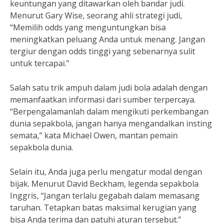
keuntungan yang ditawarkan oleh bandar judi.
Menurut Gary Wise, seorang ahli strategi judi,
“Memilih odds yang menguntungkan bisa
meningkatkan peluang Anda untuk menang. Jangan
tergiur dengan odds tinggi yang sebenarnya sulit
untuk tercapai.”
Salah satu trik ampuh dalam judi bola adalah dengan
memanfaatkan informasi dari sumber terpercaya.
“Berpengalamanlah dalam mengikuti perkembangan
dunia sepakbola, jangan hanya mengandalkan insting
semata,” kata Michael Owen, mantan pemain
sepakbola dunia.
Selain itu, Anda juga perlu mengatur modal dengan
bijak. Menurut David Beckham, legenda sepakbola
Inggris, “Jangan terlalu gegabah dalam memasang
taruhan. Tetapkan batas maksimal kerugian yang
bisa Anda terima dan patuhi aturan tersebut.”