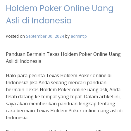
Holdem Poker Online Uang
Asli di Indonesia
Posted on
September 30, 2024
by
admintip
Panduan Bermain Texas Holdem Poker Online Uang
Asli di Indonesia
Halo para pecinta Texas Holdem Poker online di
Indonesia! Jika Anda sedang mencari panduan
bermain Texas Holdem Poker online uang asli, Anda
telah datang ke tempat yang tepat. Dalam artikel ini,
saya akan memberikan panduan lengkap tentang
cara bermain Texas Holdem Poker online uang asli di
Indonesia.