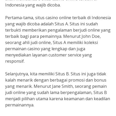
Indonesia yang wajib dicoba.
Pertama-tama, situs casino online terbaik di Indonesia
yang wajib dicoba adalah Situs A. Situs ini sudah
terbukti memberikan pengalaman berjudi online yang
terbaik bagi para pemainnya. Menurut John Doe,
seorang ahli judi online, Situs A memiliki koleksi
permainan casino yang lengkap dan juga
menyediakan layanan customer service yang
responsif.
Selanjutnya, kita memiliki Situs B. Situs ini juga tidak
kalah menarik dengan berbagai promosi dan bonus
yang menarik. Menurut Jane Smith, seorang pemain
judi online yang sudah lama berpengalaman, Situs B
menjadi pilihan utama karena keamanan dan keadilan
permainannya.