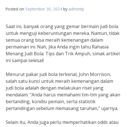
Posted on
September 30, 2024
by
admintip
Saat ini, banyak orang yang gemar bermain judi bola
untuk menguji keberuntungan mereka. Namun, tidak
semua orang bisa meraih kemenangan dalam
permainan ini. Nah, jika Anda ingin tahu Rahasia
Menang Judi Bola: Tips dan Trik Ampuh, simak artikel
ini sampai selesai!
Menurut pakar judi bola terkenal, John Morrison,
salah satu kunci untuk meraih kemenangan dalam
judi bola adalah dengan melakukan riset yang
mendalam. “Anda harus memahami tim-tim yang akan
bertanding, kondisi pemain, serta statistik
pertandingan sebelum memasang taruhan,” ujarnya.
Selain itu, Anda juga perlu memperhatikan odds atau