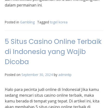
dalam permainan ini.
Posted in
Gambling
Tagged
togel korea
5 Situs Casino Online Terbaik
di Indonesia yang Wajib
Dicoba
Posted on
September 30, 2024
by
admintip
Halo para pecinta judi online di Indonesia! Jika kamu
sedang mencari situs casino online terbaik, maka
kamu berada di tempat yang tepat. Di artikel ini, kita
akan membahas 5 situs casino online terbaik di