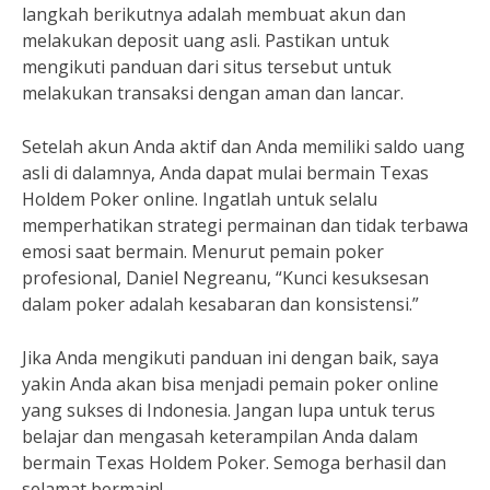
langkah berikutnya adalah membuat akun dan
melakukan deposit uang asli. Pastikan untuk
mengikuti panduan dari situs tersebut untuk
melakukan transaksi dengan aman dan lancar.
Setelah akun Anda aktif dan Anda memiliki saldo uang
asli di dalamnya, Anda dapat mulai bermain Texas
Holdem Poker online. Ingatlah untuk selalu
memperhatikan strategi permainan dan tidak terbawa
emosi saat bermain. Menurut pemain poker
profesional, Daniel Negreanu, “Kunci kesuksesan
dalam poker adalah kesabaran dan konsistensi.”
Jika Anda mengikuti panduan ini dengan baik, saya
yakin Anda akan bisa menjadi pemain poker online
yang sukses di Indonesia. Jangan lupa untuk terus
belajar dan mengasah keterampilan Anda dalam
bermain Texas Holdem Poker. Semoga berhasil dan
selamat bermain!