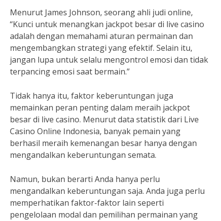
Menurut James Johnson, seorang ahli judi online,
“Kunci untuk menangkan jackpot besar di live casino
adalah dengan memahami aturan permainan dan
mengembangkan strategi yang efektif. Selain itu,
jangan lupa untuk selalu mengontrol emosi dan tidak
terpancing emosi saat bermain.”
Tidak hanya itu, faktor keberuntungan juga
memainkan peran penting dalam meraih jackpot
besar di live casino. Menurut data statistik dari Live
Casino Online Indonesia, banyak pemain yang
berhasil meraih kemenangan besar hanya dengan
mengandalkan keberuntungan semata.
Namun, bukan berarti Anda hanya perlu
mengandalkan keberuntungan saja. Anda juga perlu
memperhatikan faktor-faktor lain seperti
pengelolaan modal dan pemilihan permainan yang