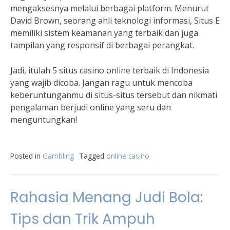
mengaksesnya melalui berbagai platform. Menurut
David Brown, seorang ahli teknologi informasi, Situs E
memiliki sistem keamanan yang terbaik dan juga
tampilan yang responsif di berbagai perangkat.
Jadi, itulah 5 situs casino online terbaik di Indonesia
yang wajib dicoba. Jangan ragu untuk mencoba
keberuntunganmu di situs-situs tersebut dan nikmati
pengalaman berjudi online yang seru dan
menguntungkan!
Posted in
Gambling
Tagged
online casino
Rahasia Menang Judi Bola:
Tips dan Trik Ampuh