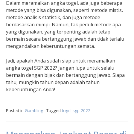
Dalam meramalkan angka togel, ada juga beberapa
metode yang bisa digunakan, seperti metode mistis,
metode analisis statistik, dan juga metode
berdasarkan mimpi. Namun, tak peduli metode apa
yang digunakan, yang terpenting adalah tetap
bermain secara bertanggung jawab dan tidak terlalu
mengandalkan keberuntungan semata.
Jadi, apakah Anda sudah siap untuk meramalkan
angka togel SGP 2022? Jangan lupa untuk selalu
bermain dengan bijak dan bertanggung jawab. Siapa
tahu, mungkin tahun depan adalah tahun
keberuntungan Anda!
Posted in
Gambling
Tagged
togel sgp 2022