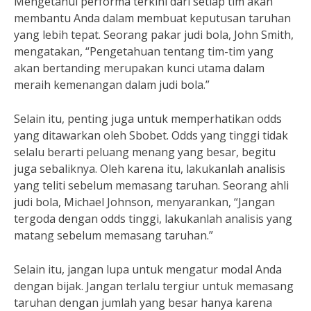
Mengetahui performa terkini dari setiap tim akan
membantu Anda dalam membuat keputusan taruhan
yang lebih tepat. Seorang pakar judi bola, John Smith,
mengatakan, “Pengetahuan tentang tim-tim yang
akan bertanding merupakan kunci utama dalam
meraih kemenangan dalam judi bola.”
Selain itu, penting juga untuk memperhatikan odds
yang ditawarkan oleh Sbobet. Odds yang tinggi tidak
selalu berarti peluang menang yang besar, begitu
juga sebaliknya. Oleh karena itu, lakukanlah analisis
yang teliti sebelum memasang taruhan. Seorang ahli
judi bola, Michael Johnson, menyarankan, “Jangan
tergoda dengan odds tinggi, lakukanlah analisis yang
matang sebelum memasang taruhan.”
Selain itu, jangan lupa untuk mengatur modal Anda
dengan bijak. Jangan terlalu tergiur untuk memasang
taruhan dengan jumlah yang besar hanya karena