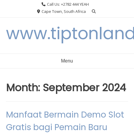
Skip
Call Us: +2782 444 YEAH
to
Cape Town, South Africa
content
www.tiptonlan
Menu
Month:
September 2024
Manfaat Bermain Demo Slot
Gratis bagi Pemain Baru