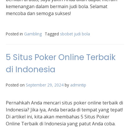
kemenangan dalam bermain judi bola. Selamat
mencoba dan semoga sukses!
Posted in
Gambling
Tagged
sbobet judi bola
5 Situs Poker Online Terbaik
di Indonesia
Posted on
September 29, 2024
by
admintip
Pernahkah Anda mencari situs poker online terbaik di
Indonesia? Jika iya, Anda berada di tempat yang tepat!
Di artikel ini, kita akan membahas 5 Situs Poker
Online Terbaik di Indonesia yang patut Anda coba.