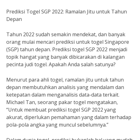
Prediksi Togel SGP 2022: Ramalan Jitu untuk Tahun
Depan
Tahun 2022 sudah semakin mendekat, dan banyak
orang mulai mencari prediksi untuk togel Singapore
(SGP) tahun depan. Prediksi togel SGP 2022 menjadi
topik hangat yang banyak dibicarakan di kalangan
pecinta judi togel. Apakah Anda salah satunya?
Menurut para ahli togel, ramalan jitu untuk tahun
depan membutuhkan analisis yang mendalam dan
ketepatan dalam menganalisis data-data terkait.
Michael Tan, seorang pakar togel mengatakan,
“Untuk membuat prediksi togel SGP 2022 yang
akurat, diperlukan pemahaman yang dalam terhadap
pola-pola angka yang muncul sebelumnya.”