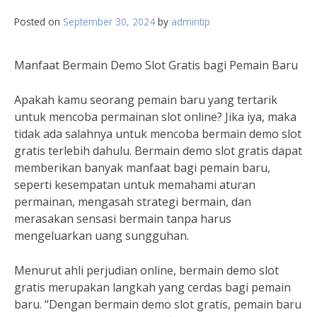
Posted on
September 30, 2024
by
admintip
Manfaat Bermain Demo Slot Gratis bagi Pemain Baru
Apakah kamu seorang pemain baru yang tertarik
untuk mencoba permainan slot online? Jika iya, maka
tidak ada salahnya untuk mencoba bermain demo slot
gratis terlebih dahulu. Bermain demo slot gratis dapat
memberikan banyak manfaat bagi pemain baru,
seperti kesempatan untuk memahami aturan
permainan, mengasah strategi bermain, dan
merasakan sensasi bermain tanpa harus
mengeluarkan uang sungguhan.
Menurut ahli perjudian online, bermain demo slot
gratis merupakan langkah yang cerdas bagi pemain
baru. “Dengan bermain demo slot gratis, pemain baru