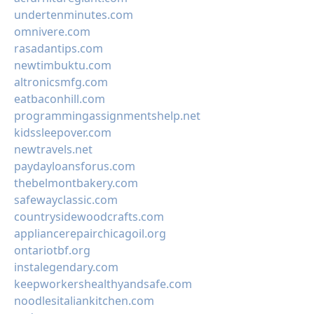
undertenminutes.com
omnivere.com
rasadantips.com
newtimbuktu.com
altronicsmfg.com
eatbaconhill.com
programmingassignmentshelp.net
kidssleepover.com
newtravels.net
paydayloansforus.com
thebelmontbakery.com
safewayclassic.com
countrysidewoodcrafts.com
appliancerepairchicagoil.org
ontariotbf.org
instalegendary.com
keepworkershealthyandsafe.com
noodlesitaliankitchen.com