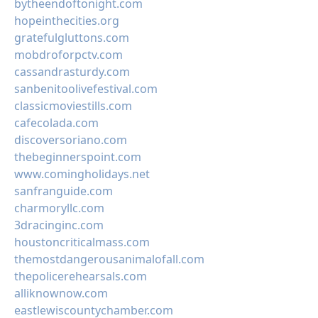
bytheendoftonight.com
hopeinthecities.org
gratefulgluttons.com
mobdroforpctv.com
cassandrasturdy.com
sanbenitoolivefestival.com
classicmoviestills.com
cafecolada.com
discoversoriano.com
thebeginnerspoint.com
www.comingholidays.net
sanfranguide.com
charmoryllc.com
3dracinginc.com
houstoncriticalmass.com
themostdangerousanimalofall.com
thepolicerehearsals.com
alliknownow.com
eastlewiscountychamber.com