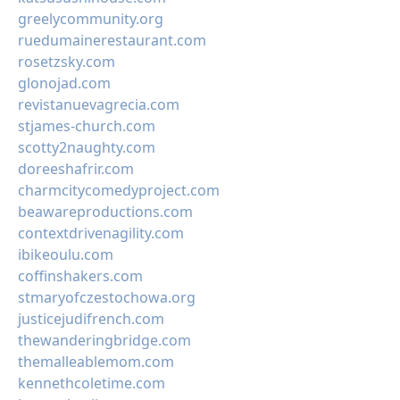
greelycommunity.org
ruedumainerestaurant.com
rosetzsky.com
glonojad.com
revistanuevagrecia.com
stjames-church.com
scotty2naughty.com
doreeshafrir.com
charmcitycomedyproject.com
beawareproductions.com
contextdrivenagility.com
ibikeoulu.com
coffinshakers.com
stmaryofczestochowa.org
justicejudifrench.com
thewanderingbridge.com
themalleablemom.com
kennethcoletime.com