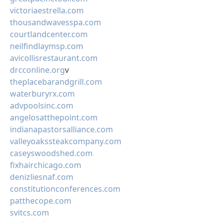
victoriaestrella.com
thousandwavesspa.com
courtlandcenter.com
neilfindlaymsp.com
avicollisrestaurant.com
drcconline.org
v
theplacebarandgrill.com
waterburyrx.com
advpoolsinc.com
angelosatthepoint.com
indianapastorsalliance.com
valleyoakssteakcompany.com
caseyswoodshed.com
fixhairchicago.com
denizliesnaf.com
constitutionconferences.com
patthecope.com
svitcs.com