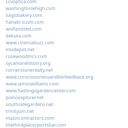
ccvoptica.com
washingtonlehigh.com
luigisbakery.com
hanabi-sushi.com
wolfandzed.com
dekuta.com
www.cinemabuzz.com
mixdepot.net
rosewoodmcs.com
sycamorehistory.org
cornerstonerealty.net
www.consciousnessandbiofeedback.org
www.iamzowilliams.com
www.hastingsgardencenter.com
pianoexplorer.net
southsidegardens.net
trinityum.net
mazzicontractors.com
thethirdplacesportsbar.com