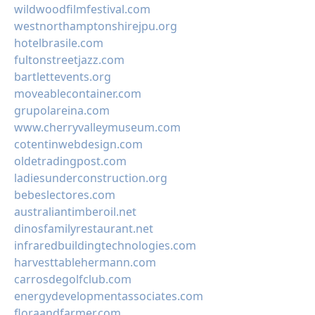
wildwoodfilmfestival.com
westnorthamptonshirejpu.org
hotelbrasile.com
fultonstreetjazz.com
bartlettevents.org
moveablecontainer.com
grupolareina.com
www.cherryvalleymuseum.com
cotentinwebdesign.com
oldetradingpost.com
ladiesunderconstruction.org
bebeslectores.com
australiantimberoil.net
dinosfamilyrestaurant.net
infraredbuildingtechnologies.com
harvesttablehermann.com
carrosdegolfclub.com
energydevelopmentassociates.com
floraandfarmer.com