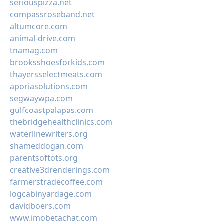
seriouspizza.net
compassroseband.net
altumcore.com
animal-drive.com
tnamag.com
brooksshoesforkids.com
thayersselectmeats.com
aporiasolutions.com
segwaywpa.com
gulfcoastpalapas.com
thebridgehealthclinics.com
waterlinewriters.org
shameddogan.com
parentsoftots.org
creative3drenderings.com
farmerstradecoffee.com
logcabinyardage.com
davidboers.com
www.imobetachat.com