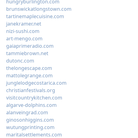
hungryburlington.com
brunswickatlongstown.com
tartinemaplecuisine.com
janekramer.net
nizi-sushi.com
art-mengo.com
gaiaprimeradio.com
tammiebrown.net
dutonc.com
thelongescape.com
mattolegrange.com
junglelodgecostarica.com
christianfestivals.org
visitcountrykitchen.com
algarve-dolphins.com
alanveingrad.com
ginosonhiggins.com
wutungprinting.com
maritalsettlements.com