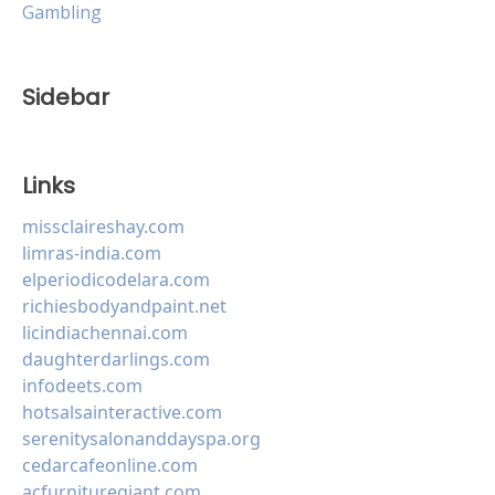
Gambling
Sidebar
Links
missclaireshay.com
limras-india.com
elperiodicodelara.com
richiesbodyandpaint.net
licindiachennai.com
daughterdarlings.com
infodeets.com
hotsalsainteractive.com
serenitysalonanddayspa.org
cedarcafeonline.com
acfurnituregiant.com