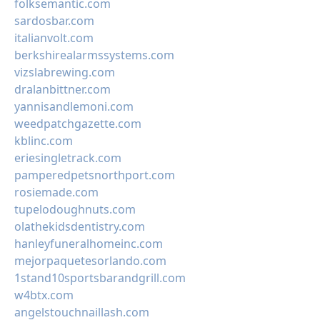
folksemantic.com
sardosbar.com
italianvolt.com
berkshirealarmssystems.com
vizslabrewing.com
dralanbittner.com
yannisandlemoni.com
weedpatchgazette.com
kblinc.com
eriesingletrack.com
pamperedpetsnorthport.com
rosiemade.com
tupelodoughnuts.com
olathekidsdentistry.com
hanleyfuneralhomeinc.com
mejorpaquetesorlando.com
1stand10sportsbarandgrill.com
w4btx.com
angelstouchnaillash.com