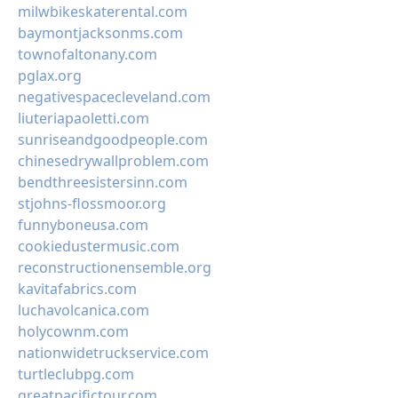
milwbikeskaterental.com
baymontjacksonms.com
townofaltonany.com
pglax.org
negativespacecleveland.com
liuteriapaoletti.com
sunriseandgoodpeople.com
chinesedrywallproblem.com
bendthreesistersinn.com
stjohns-flossmoor.org
funnyboneusa.com
cookiedustermusic.com
reconstructionensemble.org
kavitafabrics.com
luchavolcanica.com
holycownm.com
nationwidetruckservice.com
turtleclubpg.com
greatpacifictour.com