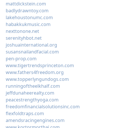
mattdickstein.com
badlydrawntoy.com
lakehoustonumc.com
habakkukmusic.com
nexttonone.net
serenityhbot.net
joshuainternational.org
susansnailandfacial.com
pen-prop.com
www.tigertrendsprinceton.com
www.fathers4freedom.org
www.topperlyngundogs.com
runningoftheelkhalf.com
jeffdunaheerealty.com
peacestrengthyoga.com
freedomfinancialsolutionsinc.com
flexfoldtraps.com
amendsracingengines.com
www.kortormorthai.com