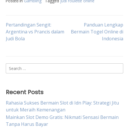
Posted in
Gambling
Tagged
judi roulette online
Post
Pertandingan Sengit:
Panduan Lengkap
Argentina vs Prancis dalam
Bermain Togel Online di
Judi Bola
Indonesia
navigation
Search
for:
Recent Posts
Rahasia Sukses Bermain Slot di Idn Play: Strategi Jitu
untuk Meraih Kemenangan
Mainkan Slot Demo Gratis: Nikmati Sensasi Bermain
Tanpa Harus Bayar