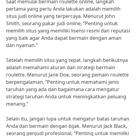
Saat memulai bermain roulette online, langkah
pertama yang perlu Anda lakukan adalah memilih
situs judi online yang terpercaya. Menurut John
Smith, seorang pakar judi online, “Penting untuk
memilih situs yang memiliki lisensi resmi dan reputasi
yang baik agar Anda dapat bermain dengan aman
dan nyaman.”
Setelah memilih situs yang tepat, langkah berikutnya
adalah memahami aturan dan strategi bermain
roulette. Menurut Jane Doe, seorang pemain roulette
berpengalaman, “Penting untuk memahami jenis
taruhan yang ada dan bagaimana cara mengatur
strategi taruhan Anda untuk meningkatkan peluang
menang.”
Selain itu, jangan lupa untuk mengatur batas taruhan
Anda dan bermain dengan bijak. Menurut Jack Black,
seorang penjudi profesional, “Penting untuk memiliki