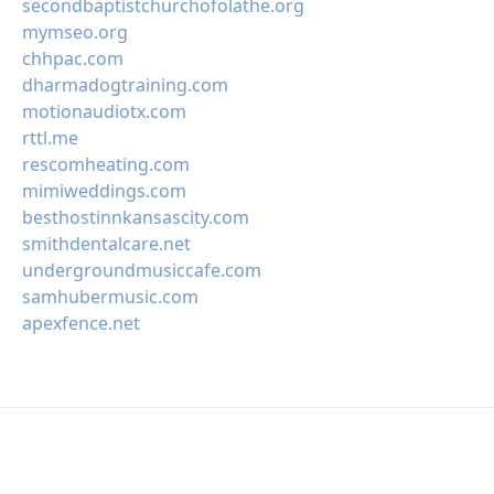
secondbaptistchurchofolathe.org
mymseo.org
chhpac.com
dharmadogtraining.com
motionaudiotx.com
rttl.me
rescomheating.com
mimiweddings.com
besthostinnkansascity.com
smithdentalcare.net
undergroundmusiccafe.com
samhubermusic.com
apexfence.net