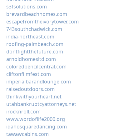
s3fsolutions.com
brevardbeachhomes.com
escapefromtheivorytower.com
743southchadwick.com
india-northeast.com
roofing-palmbeach.com
dontfightthefuture.com
arnoldhomesltd.com
coloredpencilcentral.com
cliftonfilmfest.com
imperialbarandlounge.com
raisedoutdoors.com
thinkwithyourheart.net
utahbankruptcyattorneys.net
irocknroll.com
www.wordoflife2000.org
idahosquaredancing.com
tawawcabins.com