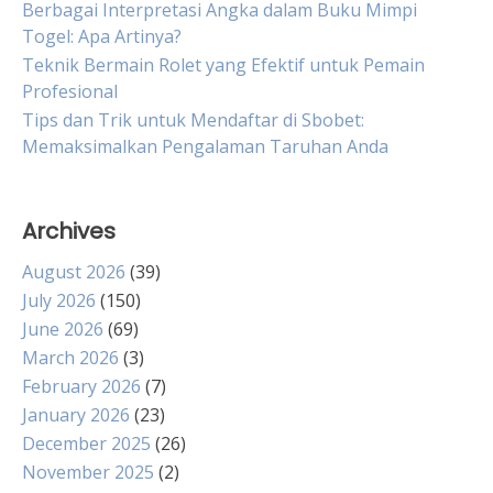
Berbagai Interpretasi Angka dalam Buku Mimpi
Togel: Apa Artinya?
Teknik Bermain Rolet yang Efektif untuk Pemain
Profesional
Tips dan Trik untuk Mendaftar di Sbobet:
Memaksimalkan Pengalaman Taruhan Anda
Archives
August 2026
(39)
July 2026
(150)
June 2026
(69)
March 2026
(3)
February 2026
(7)
January 2026
(23)
December 2025
(26)
November 2025
(2)