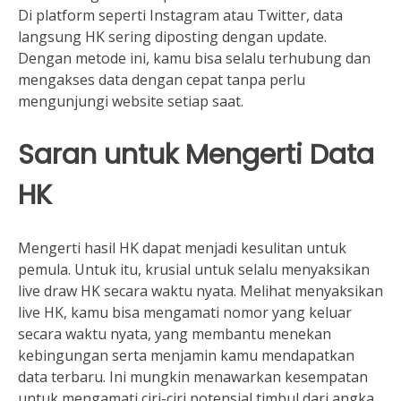
Di platform seperti Instagram atau Twitter, data
langsung HK sering diposting dengan update.
Dengan metode ini, kamu bisa selalu terhubung dan
mengakses data dengan cepat tanpa perlu
mengunjungi website setiap saat.
Saran untuk Mengerti Data
HK
Mengerti hasil HK dapat menjadi kesulitan untuk
pemula. Untuk itu, krusial untuk selalu menyaksikan
live draw HK secara waktu nyata. Melihat menyaksikan
live HK, kamu bisa mengamati nomor yang keluar
secara waktu nyata, yang membantu menekan
kebingungan serta menjamin kamu mendapatkan
data terbaru. Ini mungkin menawarkan kesempatan
untuk mengamati ciri-ciri potensial timbul dari angka