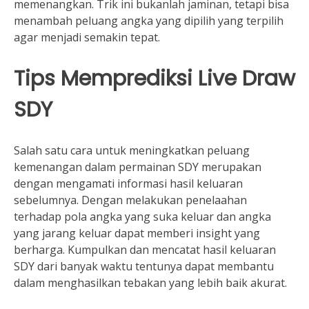
memenangkan. Trik ini bukanlah jaminan, tetapi bisa
menambah peluang angka yang dipilih yang terpilih
agar menjadi semakin tepat.
Tips Memprediksi Live Draw
SDY
Salah satu cara untuk meningkatkan peluang
kemenangan dalam permainan SDY merupakan
dengan mengamati informasi hasil keluaran
sebelumnya. Dengan melakukan penelaahan
terhadap pola angka yang suka keluar dan angka
yang jarang keluar dapat memberi insight yang
berharga. Kumpulkan dan mencatat hasil keluaran
SDY dari banyak waktu tentunya dapat membantu
dalam menghasilkan tebakan yang lebih baik akurat.