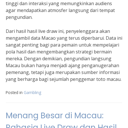
tinggi dan interaksi yang memungkinkan audiens
agar mendapatkan atmosfer langsung dari tempat
pengundian.
Dari hasil hasil live draw ini, penyelenggara akan
mengambil data Macao yang terus diperbarui. Data ini
sangat penting bagi para pemain untuk mempelajari
pola hasil dan mengembangkan strategi bermain
mereka. Dengan demikian, pengundian langsung
Macau bukan hanya menjadi ajang penganugerahan
pemenang, tetapi juga merupakan sumber informasi
yang berharga bagi sejumlah penggemar toto macau.
Posted in
Gambling
Menang Besar di Macau:
Rahasia Live Draw dan Hasil