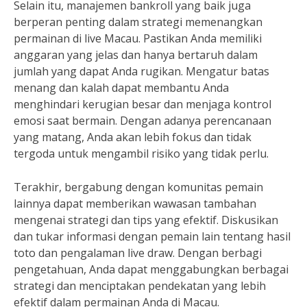
Selain itu, manajemen bankroll yang baik juga
berperan penting dalam strategi memenangkan
permainan di live Macau. Pastikan Anda memiliki
anggaran yang jelas dan hanya bertaruh dalam
jumlah yang dapat Anda rugikan. Mengatur batas
menang dan kalah dapat membantu Anda
menghindari kerugian besar dan menjaga kontrol
emosi saat bermain. Dengan adanya perencanaan
yang matang, Anda akan lebih fokus dan tidak
tergoda untuk mengambil risiko yang tidak perlu.
Terakhir, bergabung dengan komunitas pemain
lainnya dapat memberikan wawasan tambahan
mengenai strategi dan tips yang efektif. Diskusikan
dan tukar informasi dengan pemain lain tentang hasil
toto dan pengalaman live draw. Dengan berbagi
pengetahuan, Anda dapat menggabungkan berbagai
strategi dan menciptakan pendekatan yang lebih
efektif dalam permainan Anda di Macau.