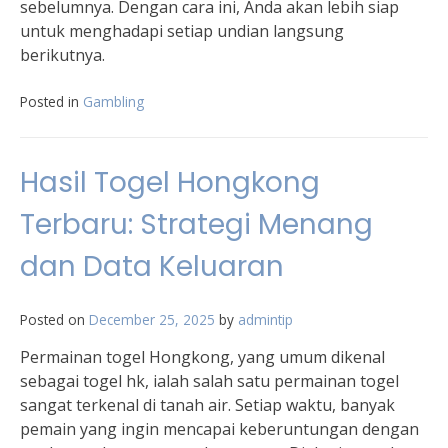
sebelumnya. Dengan cara ini, Anda akan lebih siap
untuk menghadapi setiap undian langsung
berikutnya.
Posted in
Gambling
Hasil Togel Hongkong
Terbaru: Strategi Menang
dan Data Keluaran
Posted on
December 25, 2025
by
admintip
Permainan togel Hongkong, yang umum dikenal
sebagai togel hk, ialah salah satu permainan togel
sangat terkenal di tanah air. Setiap waktu, banyak
pemain yang ingin mencapai keberuntungan dengan