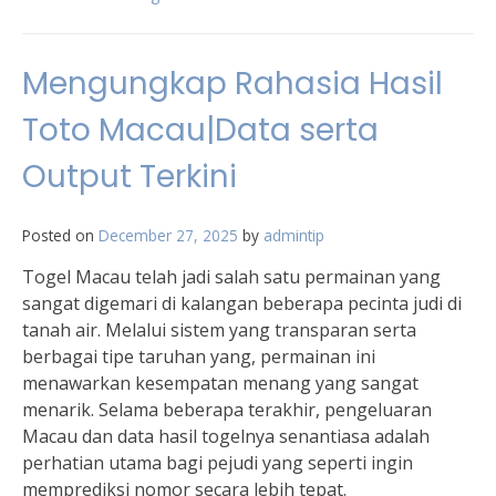
Mengungkap Rahasia Hasil
Toto Macau|Data serta
Output Terkini
Posted on
December 27, 2025
by
admintip
Togel Macau telah jadi salah satu permainan yang
sangat digemari di kalangan beberapa pecinta judi di
tanah air. Melalui sistem yang transparan serta
berbagai tipe taruhan yang, permainan ini
menawarkan kesempatan menang yang sangat
menarik. Selama beberapa terakhir, pengeluaran
Macau dan data hasil togelnya senantiasa adalah
perhatian utama bagi pejudi yang seperti ingin
memprediksi nomor secara lebih tepat.