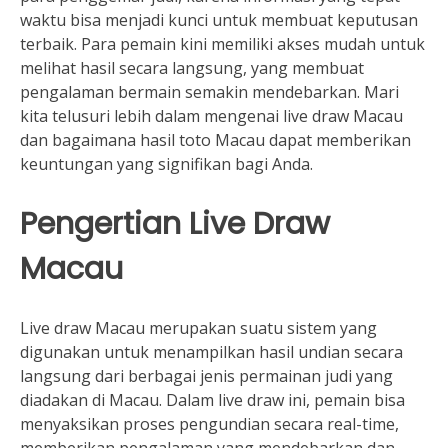
waktu bisa menjadi kunci untuk membuat keputusan
terbaik. Para pemain kini memiliki akses mudah untuk
melihat hasil secara langsung, yang membuat
pengalaman bermain semakin mendebarkan. Mari
kita telusuri lebih dalam mengenai live draw Macau
dan bagaimana hasil toto Macau dapat memberikan
keuntungan yang signifikan bagi Anda.
Pengertian Live Draw
Macau
Live draw Macau merupakan suatu sistem yang
digunakan untuk menampilkan hasil undian secara
langsung dari berbagai jenis permainan judi yang
diadakan di Macau. Dalam live draw ini, pemain bisa
menyaksikan proses pengundian secara real-time,