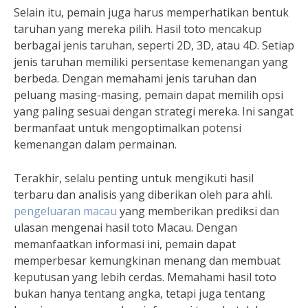
Selain itu, pemain juga harus memperhatikan bentuk
taruhan yang mereka pilih. Hasil toto mencakup
berbagai jenis taruhan, seperti 2D, 3D, atau 4D. Setiap
jenis taruhan memiliki persentase kemenangan yang
berbeda. Dengan memahami jenis taruhan dan
peluang masing-masing, pemain dapat memilih opsi
yang paling sesuai dengan strategi mereka. Ini sangat
bermanfaat untuk mengoptimalkan potensi
kemenangan dalam permainan.
Terakhir, selalu penting untuk mengikuti hasil
terbaru dan analisis yang diberikan oleh para ahli.
pengeluaran macau
yang memberikan prediksi dan
ulasan mengenai hasil toto Macau. Dengan
memanfaatkan informasi ini, pemain dapat
memperbesar kemungkinan menang dan membuat
keputusan yang lebih cerdas. Memahami hasil toto
bukan hanya tentang angka, tetapi juga tentang