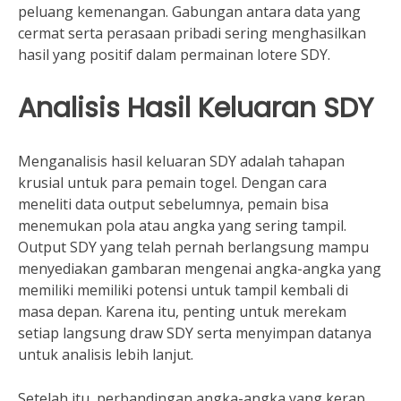
peluang kemenangan. Gabungan antara data yang
cermat serta perasaan pribadi sering menghasilkan
hasil yang positif dalam permainan lotere SDY.
Analisis Hasil Keluaran SDY
Menganalisis hasil keluaran SDY adalah tahapan
krusial untuk para pemain togel. Dengan cara
meneliti data output sebelumnya, pemain bisa
menemukan pola atau angka yang sering tampil.
Output SDY yang telah pernah berlangsung mampu
menyediakan gambaran mengenai angka-angka yang
memiliki memiliki potensi untuk tampil kembali di
masa depan. Karena itu, penting untuk merekam
setiap langsung draw SDY serta menyimpan datanya
untuk analisis lebih lanjut.
Setelah itu, perbandingan angka-angka yang kerap