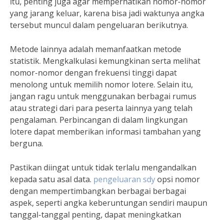
itu, penting juga agar memperhatikan nomor-nomor
yang jarang keluar, karena bisa jadi waktunya angka
tersebut muncul dalam pengeluaran berikutnya.
Metode lainnya adalah memanfaatkan metode
statistik. Mengkalkulasi kemungkinan serta melihat
nomor-nomor dengan frekuensi tinggi dapat
menolong untuk memilih nomor lotere. Selain itu,
jangan ragu untuk menggunakan berbagai rumus
atau strategi dari para peserta lainnya yang telah
pengalaman. Perbincangan di dalam lingkungan
lotere dapat memberikan informasi tambahan yang
berguna.
Pastikan diingat untuk tidak terlalu mengandalkan
kepada satu asal data.
pengeluaran sdy
opsi nomor
dengan mempertimbangkan berbagai berbagai
aspek, seperti angka keberuntungan sendiri maupun
tanggal-tanggal penting, dapat meningkatkan