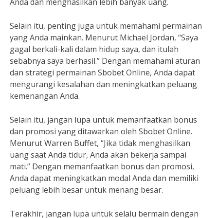
Anda dan menghasilkan lebih banyak uang.
Selain itu, penting juga untuk memahami permainan
yang Anda mainkan. Menurut Michael Jordan, “Saya
gagal berkali-kali dalam hidup saya, dan itulah
sebabnya saya berhasil.” Dengan memahami aturan
dan strategi permainan Sbobet Online, Anda dapat
mengurangi kesalahan dan meningkatkan peluang
kemenangan Anda.
Selain itu, jangan lupa untuk memanfaatkan bonus
dan promosi yang ditawarkan oleh Sbobet Online.
Menurut Warren Buffet, “Jika tidak menghasilkan
uang saat Anda tidur, Anda akan bekerja sampai
mati.” Dengan memanfaatkan bonus dan promosi,
Anda dapat meningkatkan modal Anda dan memiliki
peluang lebih besar untuk menang besar.
Terakhir, jangan lupa untuk selalu bermain dengan