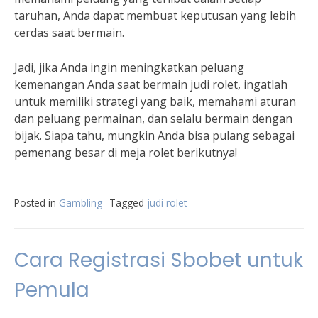
taruhan, Anda dapat membuat keputusan yang lebih
cerdas saat bermain.
Jadi, jika Anda ingin meningkatkan peluang
kemenangan Anda saat bermain judi rolet, ingatlah
untuk memiliki strategi yang baik, memahami aturan
dan peluang permainan, dan selalu bermain dengan
bijak. Siapa tahu, mungkin Anda bisa pulang sebagai
pemenang besar di meja rolet berikutnya!
Posted in
Gambling
Tagged
judi rolet
Cara Registrasi Sbobet untuk
Pemula