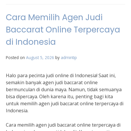
Cara Memilih Agen Judi
Baccarat Online Terpercaya
di Indonesia
Posted on
August 5, 2026
by
admintip
Halo para pecinta judi online di Indonesia! Saat ini,
semakin banyak agen judi baccarat online
bermunculan di dunia maya. Namun, tidak semuanya
bisa dipercaya. Oleh karena itu, penting bagi kita
untuk memilih agen judi baccarat online terpercaya di
Indonesia.
Cara memilih agen judi baccarat online terpercaya di