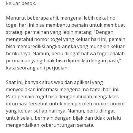
keluar besok.
Menurut beberapa ahli, mengenal lebih dekat no
togel hari ini bisa membantu pemain untuk membuat
strategi permainan yang lebih matang. “Dengan
mengetahui nomor togel yang keluar hari ini, pemain
bisa memprediksi angka-angka yang mungkin keluar
berikutnya. Namun, perlu diingat bahwa togel adalah
permainan yang tidak bisa diprediksi dengan pasti,”
kata seorang ahli perjudian.
Saat ini, banyak situs web dan aplikasi yang
menyediakan informasi mengenai no togel hari ini.
Para pemain togel bisa dengan mudah mengakses
informasi tersebut untuk memperoleh nomor-nomor
yang keluar setiap harinya. Namun, perlu diingat
untuk selalu bermain dengan bijak dan tidak terlalu
mengandalkan keberuntungan semata.