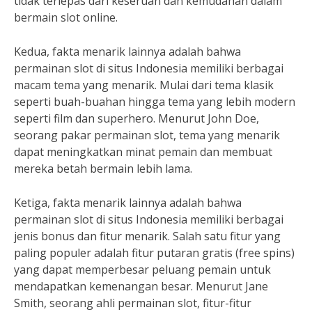
tidak terlepas dari keseruan dan kemudahan dalam
bermain slot online.
Kedua, fakta menarik lainnya adalah bahwa
permainan slot di situs Indonesia memiliki berbagai
macam tema yang menarik. Mulai dari tema klasik
seperti buah-buahan hingga tema yang lebih modern
seperti film dan superhero. Menurut John Doe,
seorang pakar permainan slot, tema yang menarik
dapat meningkatkan minat pemain dan membuat
mereka betah bermain lebih lama.
Ketiga, fakta menarik lainnya adalah bahwa
permainan slot di situs Indonesia memiliki berbagai
jenis bonus dan fitur menarik. Salah satu fitur yang
paling populer adalah fitur putaran gratis (free spins)
yang dapat memperbesar peluang pemain untuk
mendapatkan kemenangan besar. Menurut Jane
Smith, seorang ahli permainan slot, fitur-fitur