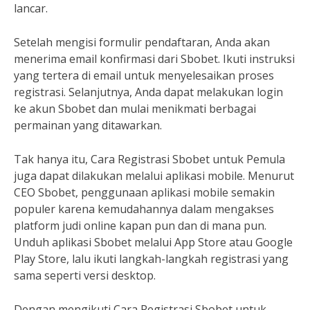
lancar.
Setelah mengisi formulir pendaftaran, Anda akan
menerima email konfirmasi dari Sbobet. Ikuti instruksi
yang tertera di email untuk menyelesaikan proses
registrasi. Selanjutnya, Anda dapat melakukan login
ke akun Sbobet dan mulai menikmati berbagai
permainan yang ditawarkan.
Tak hanya itu, Cara Registrasi Sbobet untuk Pemula
juga dapat dilakukan melalui aplikasi mobile. Menurut
CEO Sbobet, penggunaan aplikasi mobile semakin
populer karena kemudahannya dalam mengakses
platform judi online kapan pun dan di mana pun.
Unduh aplikasi Sbobet melalui App Store atau Google
Play Store, lalu ikuti langkah-langkah registrasi yang
sama seperti versi desktop.
Dengan mengikuti Cara Registrasi Sbobet untuk