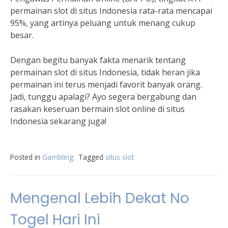
permainan slot di situs Indonesia rata-rata mencapai
95%, yang artinya peluang untuk menang cukup
besar.
Dengan begitu banyak fakta menarik tentang
permainan slot di situs Indonesia, tidak heran jika
permainan ini terus menjadi favorit banyak orang.
Jadi, tunggu apalagi? Ayo segera bergabung dan
rasakan keseruan bermain slot online di situs
Indonesia sekarang juga!
Posted in
Gambling
Tagged
situs slot
Mengenal Lebih Dekat No
Togel Hari Ini