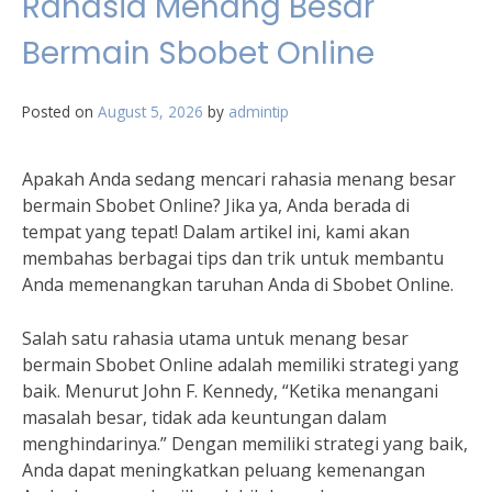
Rahasia Menang Besar
Bermain Sbobet Online
Posted on
August 5, 2026
by
admintip
Apakah Anda sedang mencari rahasia menang besar
bermain Sbobet Online? Jika ya, Anda berada di
tempat yang tepat! Dalam artikel ini, kami akan
membahas berbagai tips dan trik untuk membantu
Anda memenangkan taruhan Anda di Sbobet Online.
Salah satu rahasia utama untuk menang besar
bermain Sbobet Online adalah memiliki strategi yang
baik. Menurut John F. Kennedy, “Ketika menangani
masalah besar, tidak ada keuntungan dalam
menghindarinya.” Dengan memiliki strategi yang baik,
Anda dapat meningkatkan peluang kemenangan