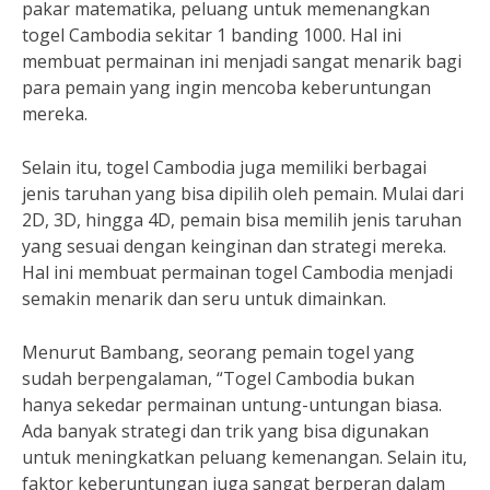
pakar matematika, peluang untuk memenangkan
togel Cambodia sekitar 1 banding 1000. Hal ini
membuat permainan ini menjadi sangat menarik bagi
para pemain yang ingin mencoba keberuntungan
mereka.
Selain itu, togel Cambodia juga memiliki berbagai
jenis taruhan yang bisa dipilih oleh pemain. Mulai dari
2D, 3D, hingga 4D, pemain bisa memilih jenis taruhan
yang sesuai dengan keinginan dan strategi mereka.
Hal ini membuat permainan togel Cambodia menjadi
semakin menarik dan seru untuk dimainkan.
Menurut Bambang, seorang pemain togel yang
sudah berpengalaman, “Togel Cambodia bukan
hanya sekedar permainan untung-untungan biasa.
Ada banyak strategi dan trik yang bisa digunakan
untuk meningkatkan peluang kemenangan. Selain itu,
faktor keberuntungan juga sangat berperan dalam