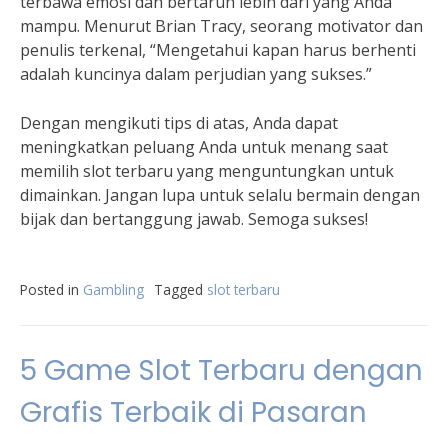
terbawa emosi dan bertaruh lebih dari yang Anda
mampu. Menurut Brian Tracy, seorang motivator dan
penulis terkenal, “Mengetahui kapan harus berhenti
adalah kuncinya dalam perjudian yang sukses.”
Dengan mengikuti tips di atas, Anda dapat
meningkatkan peluang Anda untuk menang saat
memilih slot terbaru yang menguntungkan untuk
dimainkan. Jangan lupa untuk selalu bermain dengan
bijak dan bertanggung jawab. Semoga sukses!
Posted in
Gambling
Tagged
slot terbaru
5 Game Slot Terbaru dengan
Grafis Terbaik di Pasaran