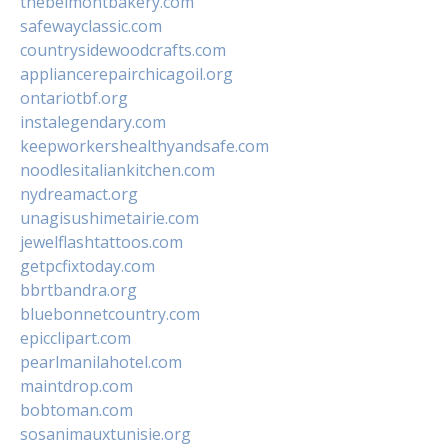
thebelmontbakery.com
safewayclassic.com
countrysidewoodcrafts.com
appliancerepairchicagoil.org
ontariotbf.org
instalegendary.com
keepworkershealthyandsafe.com
noodlesitaliankitchen.com
nydreamact.org
unagisushimetairie.com
jewelflashtattoos.com
getpcfixtoday.com
bbrtbandra.org
bluebonnetcountry.com
epicclipart.com
pearlmanilahotel.com
maintdrop.com
bobtoman.com
sosanimauxtunisie.org