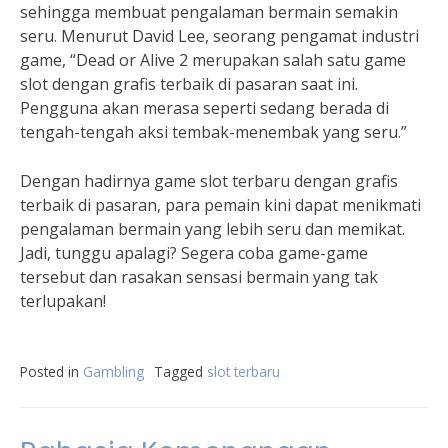
sehingga membuat pengalaman bermain semakin
seru. Menurut David Lee, seorang pengamat industri
game, “Dead or Alive 2 merupakan salah satu game
slot dengan grafis terbaik di pasaran saat ini.
Pengguna akan merasa seperti sedang berada di
tengah-tengah aksi tembak-menembak yang seru.”
Dengan hadirnya game slot terbaru dengan grafis
terbaik di pasaran, para pemain kini dapat menikmati
pengalaman bermain yang lebih seru dan memikat.
Jadi, tunggu apalagi? Segera coba game-game
tersebut dan rasakan sensasi bermain yang tak
terlupakan!
Posted in
Gambling
Tagged
slot terbaru