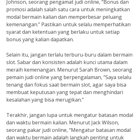
Johnson, seorang pengamat judi online, “Bonus dan
promosi adalah salah satu cara untuk meningkatkan
modal bermain kalian dan memperbesar peluang
kemenangan.” Pastikan untuk selalu memperhatikan
syarat dan ketentuan yang berlaku untuk setiap
bonus yang kalian dapatkan.
Selain itu, jangan terlalu terburu-buru dalam bermain
slot. Sabar dan konsisten adalah kunci utama dalam
meraih kemenangan. Menurut Sarah Brown, seorang
pemain judi online yang berpengalaman, “Saya selalu
tenang dan fokus saat bermain slot, agar saya bisa
membuat keputusan yang tepat dan menghindari
kesalahan yang bisa merugikan.”
Terakhir, jangan lupa untuk mengatur batasan modal
dan waktu bermain kalian. Menurut Jack Wilson,
seorang pakar judi online, “Mengatur batasan modal
dan waktu bermain adalah langkah penting untuk