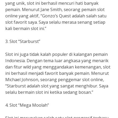
yang unik, slot ini berhasil mencuri hati banyak
pemain. Menurut Jane Smith, seorang pemain slot
online yang aktif, “Gonzo’s Quest adalah salah satu
slot favorit saya. Saya selalu merasa senang setiap
kali bermain slot ini.”
3. Slot “Starburst”
Slot ini juga tidak kalah populer di kalangan pemain
Indonesia. Dengan tema luar angkasa yang menarik
dan fitur wild yang menggandakan kemenangan, slot
ini berhasil menjadi favorit banyak pemain. Menurut
Michael Johnson, seorang penggemar slot online,
“Starburst adalah slot yang sangat menghibur. Saya
selalu bermain slot ini ketika sedang bosan.”
4. Slot “Mega Moolah”