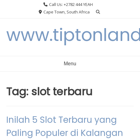
Skip
Call Us: +2782 444 YEAH
to
Cape Town, South Africa
content
www.tiptonlan
Menu
Tag:
slot terbaru
Inilah 5 Slot Terbaru yang
Paling Populer di Kalangan