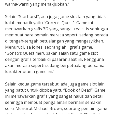
warna-warni yang menakjubkan.”
Selain “Starburst”, ada juga game slot lain yang tidak
kalah menarik yaitu “Gonzo’s Quest”. Game ini
menawarkan grafis 3D yang sangat realistis sehingga
membuat para pemain merasa seperti sedang berada
di tengah-tengah petualangan yang mengasyikkan.
Menurut Lisa Jones, seorang ahli grafis game,
“Gonzo’s Quest merupakan salah satu game slot
dengan grafis terbaik di pasaran saat ini. Pengguna
akan merasa seperti sedang berpetualang bersama
karakter utama game ini.”
Selain kedua game tersebut, ada juga game slot lain
yang patut untuk dicoba yaitu “Book of Dead”. Game
ini menawarkan grafis yang sangat halus dan detail
sehingga membuat pengalaman bermain semakin
seru. Menurut Michael Brown, seorang pemain game