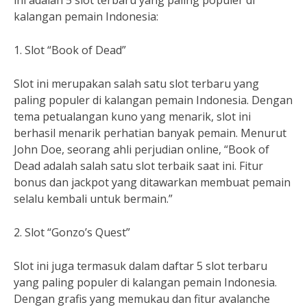
ini adalah 5 slot terbaru yang paling populer di
kalangan pemain Indonesia:
1. Slot “Book of Dead”
Slot ini merupakan salah satu slot terbaru yang
paling populer di kalangan pemain Indonesia. Dengan
tema petualangan kuno yang menarik, slot ini
berhasil menarik perhatian banyak pemain. Menurut
John Doe, seorang ahli perjudian online, “Book of
Dead adalah salah satu slot terbaik saat ini. Fitur
bonus dan jackpot yang ditawarkan membuat pemain
selalu kembali untuk bermain.”
2. Slot “Gonzo’s Quest”
Slot ini juga termasuk dalam daftar 5 slot terbaru
yang paling populer di kalangan pemain Indonesia.
Dengan grafis yang memukau dan fitur avalanche