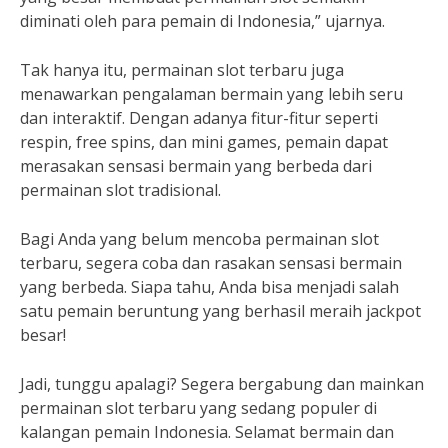
diminati oleh para pemain di Indonesia,” ujarnya.
Tak hanya itu, permainan slot terbaru juga
menawarkan pengalaman bermain yang lebih seru
dan interaktif. Dengan adanya fitur-fitur seperti
respin, free spins, dan mini games, pemain dapat
merasakan sensasi bermain yang berbeda dari
permainan slot tradisional.
Bagi Anda yang belum mencoba permainan slot
terbaru, segera coba dan rasakan sensasi bermain
yang berbeda. Siapa tahu, Anda bisa menjadi salah
satu pemain beruntung yang berhasil meraih jackpot
besar!
Jadi, tunggu apalagi? Segera bergabung dan mainkan
permainan slot terbaru yang sedang populer di
kalangan pemain Indonesia. Selamat bermain dan