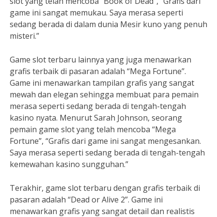
slot yang telah mencoba “Book of Dead”, “Grafis dari
game ini sangat memukau. Saya merasa seperti
sedang berada di dalam dunia Mesir kuno yang penuh
misteri.”
Game slot terbaru lainnya yang juga menawarkan
grafis terbaik di pasaran adalah “Mega Fortune”.
Game ini menawarkan tampilan grafis yang sangat
mewah dan elegan sehingga membuat para pemain
merasa seperti sedang berada di tengah-tengah
kasino nyata. Menurut Sarah Johnson, seorang
pemain game slot yang telah mencoba “Mega
Fortune”, “Grafis dari game ini sangat mengesankan.
Saya merasa seperti sedang berada di tengah-tengah
kemewahan kasino sungguhan.”
Terakhir, game slot terbaru dengan grafis terbaik di
pasaran adalah “Dead or Alive 2”. Game ini
menawarkan grafis yang sangat detail dan realistis