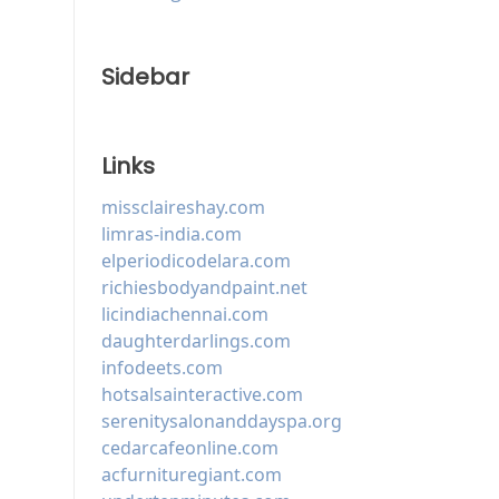
Sidebar
Links
missclaireshay.com
limras-india.com
elperiodicodelara.com
richiesbodyandpaint.net
licindiachennai.com
daughterdarlings.com
infodeets.com
hotsalsainteractive.com
serenitysalonanddayspa.org
cedarcafeonline.com
acfurnituregiant.com