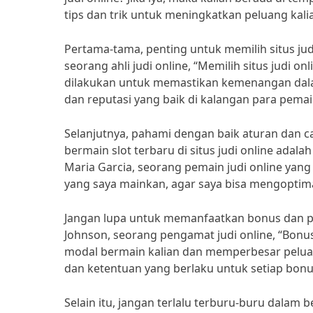
tips dan trik untuk meningkatkan peluang ka
Pertama-tama, penting untuk memilih situs jud
seorang ahli judi online, “Memilih situs judi 
dilakukan untuk memastikan kemenangan dalam b
dan reputasi yang baik di kalangan para pemain
Selanjutnya, pahami dengan baik aturan dan ca
bermain slot terbaru di situs judi online ad
Maria Garcia, seorang pemain judi online yang
yang saya mainkan, agar saya bisa mengopti
Jangan lupa untuk memanfaatkan bonus dan pro
Johnson, seorang pengamat judi online, “Bonu
modal bermain kalian dan memperbesar pelua
dan ketentuan yang berlaku untuk setiap bonu
Selain itu, jangan terlalu terburu-buru dalam