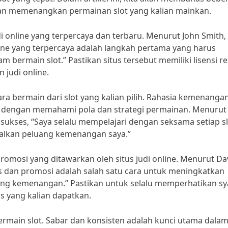
lian memenangkan permainan slot yang kalian mainkan.
i online yang terpercaya dan terbaru. Menurut John Smith,
online yang terpercaya adalah langkah pertama yang harus
ermain slot.” Pastikan situs tersebut memiliki lisensi r
 judi online.
ra bermain dari slot yang kalian pilih. Rahasia kemenanga
alah dengan memahami pola dan strategi permainan. Menurut
 sukses, “Saya selalu mempelajari dengan seksama setiap s
malkan peluang kemenangan saya.”
mosi yang ditawarkan oleh situs judi online. Menurut Da
s dan promosi adalah salah satu cara untuk meningkatkan
ng kemenangan.” Pastikan untuk selalu memperhatikan sy
s yang kalian dapatkan.
 bermain slot. Sabar dan konsisten adalah kunci utama dala