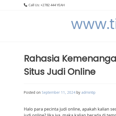
Skip
Call Us: +2782 444 YEAH
to
content
www.t
Rahasia Kemenangan 
Situs Judi Online
Posted on
September 11, 2024
by
admintip
Halo para pecinta judi online, apakah kalian 
judi online? Jika iya, maka kalian berada di t