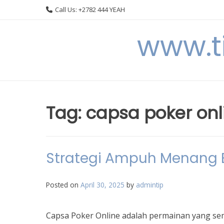
Skip
Call Us: +2782 444 YEAH
to
content
www.t
Tag:
capsa poker onl
Strategi Ampuh Menang 
Posted on
April 30, 2025
by
admintip
Capsa Poker Online adalah permainan yang sema