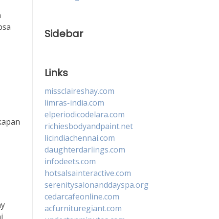
n
psa
Sidebar
Links
missclaireshay.com
limras-india.com
elperiodicodelara.com
 kapan
richiesbodyandpaint.net
licindiachennai.com
daughterdarlings.com
infodeets.com
hotsalsainteractive.com
serenitysalonanddayspa.org
cedarcafeonline.com
ny
acfurnituregiant.com
i