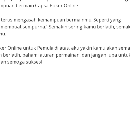
mpuan bermain Capsa Poker Online.
dan terus mengasah kemampuan bermainmu. Seperti yang
 membuat sempurna.” Semakin sering kamu berlatih, semak
mu.
r Online untuk Pemula di atas, aku yakin kamu akan sema
ah berlatih, pahami aturan permainan, dan jangan lupa untu
dan semoga sukses!