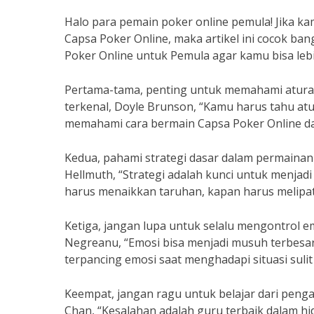
Halo para pemain poker online pemula! Jika k
Capsa Poker Online, maka artikel ini cocok 
Poker Online untuk Pemula agar kamu bisa leb
Pertama-tama, penting untuk memahami aturan
terkenal, Doyle Brunson, “Kamu harus tahu at
memahami cara bermain Capsa Poker Online d
Kedua, pahami strategi dasar dalam permainan 
Hellmuth, “Strategi adalah kunci untuk menjadi
harus menaikkan taruhan, kapan harus melip
Ketiga, jangan lupa untuk selalu mengontrol e
Negreanu, “Emosi bisa menjadi musuh terbesar
terpancing emosi saat menghadapi situasi sulit
Keempat, jangan ragu untuk belajar dari peng
Chan, “Kesalahan adalah guru terbaik dalam hi