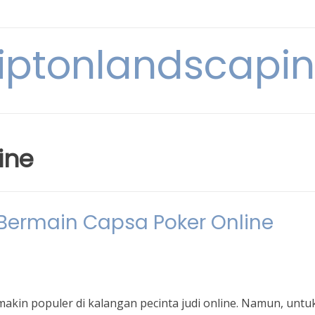
iptonlandscapi
ine
Bermain Capsa Poker Online
kin populer di kalangan pecinta judi online. Namun, untuk