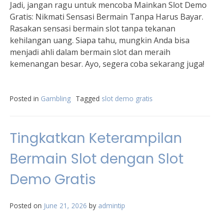
Jadi, jangan ragu untuk mencoba Mainkan Slot Demo
Gratis: Nikmati Sensasi Bermain Tanpa Harus Bayar.
Rasakan sensasi bermain slot tanpa tekanan
kehilangan uang. Siapa tahu, mungkin Anda bisa
menjadi ahli dalam bermain slot dan meraih
kemenangan besar. Ayo, segera coba sekarang juga!
Posted in
Gambling
Tagged
slot demo gratis
Tingkatkan Keterampilan
Bermain Slot dengan Slot
Demo Gratis
Posted on
June 21, 2026
by
admintip