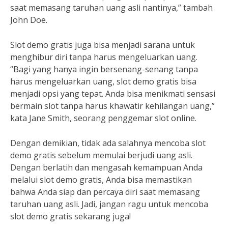
saat memasang taruhan uang asli nantinya,” tambah
John Doe.
Slot demo gratis juga bisa menjadi sarana untuk
menghibur diri tanpa harus mengeluarkan uang.
“Bagi yang hanya ingin bersenang-senang tanpa
harus mengeluarkan uang, slot demo gratis bisa
menjadi opsi yang tepat. Anda bisa menikmati sensasi
bermain slot tanpa harus khawatir kehilangan uang,”
kata Jane Smith, seorang penggemar slot online.
Dengan demikian, tidak ada salahnya mencoba slot
demo gratis sebelum memulai berjudi uang asli.
Dengan berlatih dan mengasah kemampuan Anda
melalui slot demo gratis, Anda bisa memastikan
bahwa Anda siap dan percaya diri saat memasang
taruhan uang asli. Jadi, jangan ragu untuk mencoba
slot demo gratis sekarang juga!