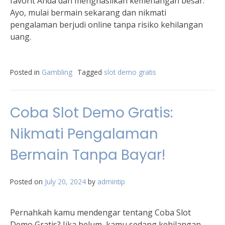
favorit Anda dan menghasilkan kemenangan besar.
Ayo, mulai bermain sekarang dan nikmati
pengalaman berjudi online tanpa risiko kehilangan
uang.
Posted in
Gambling
Tagged
slot demo gratis
Coba Slot Demo Gratis:
Nikmati Pengalaman
Bermain Tanpa Bayar!
Posted on
July 20, 2024
by
admintip
Pernahkah kamu mendengar tentang Coba Slot
Demo Gratis? Jika belum, kamu sedang kehilangan