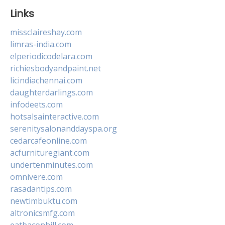
Links
missclaireshay.com
limras-india.com
elperiodicodelara.com
richiesbodyandpaint.net
licindiachennai.com
daughterdarlings.com
infodeets.com
hotsalsainteractive.com
serenitysalonanddayspa.org
cedarcafeonline.com
acfurnituregiant.com
undertenminutes.com
omnivere.com
rasadantips.com
newtimbuktu.com
altronicsmfg.com