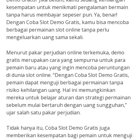
kesempatan untuk menikmati pengalaman bermain
tanpa harus membayar sepeser pun. Ya, benar!
Dengan Coba Slot Demo Gratis, kamu bisa mencoba
berbagai permainan slot online tanpa perlu
mengeluarkan uang sama sekali.
Menurut pakar perjudian online terkemuka, demo
gratis merupakan cara yang sempurna untuk para
pemain baru atau yang ingin mencoba peruntungan
di dunia slot online. “Dengan Coba Slot Demo Gratis,
pemain dapat menguji berbagai permainan tanpa
risiko kehilangan uang. Hal ini memungkinkan
mereka untuk belajar aturan dan strategi permainan
sebelum mulai bertaruh dengan uang sungguhan,”
ujar salah satu pakar perjudian.
Tidak hanya itu, Coba Slot Demo Gratis juga
memberikan kesempatan bagi pemain untuk menguji