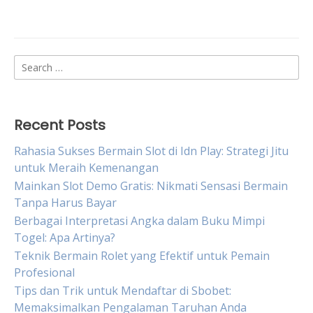
Search
for:
Recent Posts
Rahasia Sukses Bermain Slot di Idn Play: Strategi Jitu
untuk Meraih Kemenangan
Mainkan Slot Demo Gratis: Nikmati Sensasi Bermain
Tanpa Harus Bayar
Berbagai Interpretasi Angka dalam Buku Mimpi
Togel: Apa Artinya?
Teknik Bermain Rolet yang Efektif untuk Pemain
Profesional
Tips dan Trik untuk Mendaftar di Sbobet:
Memaksimalkan Pengalaman Taruhan Anda