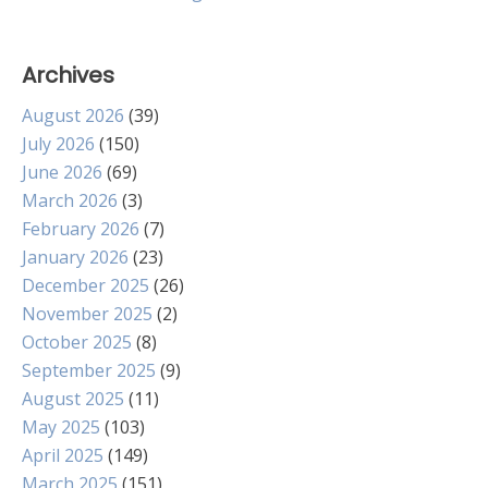
Archives
August 2026
(39)
July 2026
(150)
June 2026
(69)
March 2026
(3)
February 2026
(7)
January 2026
(23)
December 2025
(26)
November 2025
(2)
October 2025
(8)
September 2025
(9)
August 2025
(11)
May 2025
(103)
April 2025
(149)
March 2025
(151)