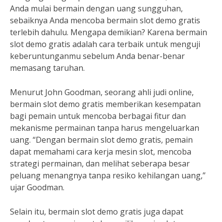
Anda mulai bermain dengan uang sungguhan,
sebaiknya Anda mencoba bermain slot demo gratis
terlebih dahulu. Mengapa demikian? Karena bermain
slot demo gratis adalah cara terbaik untuk menguji
keberuntunganmu sebelum Anda benar-benar
memasang taruhan.
Menurut John Goodman, seorang ahli judi online,
bermain slot demo gratis memberikan kesempatan
bagi pemain untuk mencoba berbagai fitur dan
mekanisme permainan tanpa harus mengeluarkan
uang. “Dengan bermain slot demo gratis, pemain
dapat memahami cara kerja mesin slot, mencoba
strategi permainan, dan melihat seberapa besar
peluang menangnya tanpa resiko kehilangan uang,”
ujar Goodman.
Selain itu, bermain slot demo gratis juga dapat