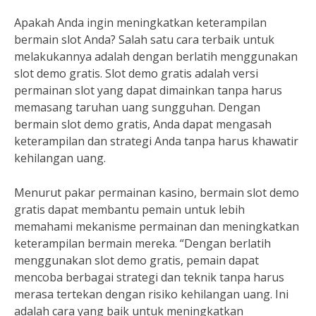
Apakah Anda ingin meningkatkan keterampilan
bermain slot Anda? Salah satu cara terbaik untuk
melakukannya adalah dengan berlatih menggunakan
slot demo gratis. Slot demo gratis adalah versi
permainan slot yang dapat dimainkan tanpa harus
memasang taruhan uang sungguhan. Dengan
bermain slot demo gratis, Anda dapat mengasah
keterampilan dan strategi Anda tanpa harus khawatir
kehilangan uang.
Menurut pakar permainan kasino, bermain slot demo
gratis dapat membantu pemain untuk lebih
memahami mekanisme permainan dan meningkatkan
keterampilan bermain mereka. “Dengan berlatih
menggunakan slot demo gratis, pemain dapat
mencoba berbagai strategi dan teknik tanpa harus
merasa tertekan dengan risiko kehilangan uang. Ini
adalah cara yang baik untuk meningkatkan