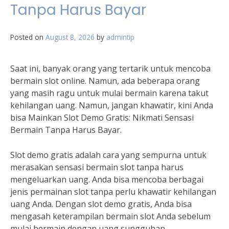
Tanpa Harus Bayar
Posted on
August 8, 2026
by
admintip
Saat ini, banyak orang yang tertarik untuk mencoba
bermain slot online. Namun, ada beberapa orang
yang masih ragu untuk mulai bermain karena takut
kehilangan uang. Namun, jangan khawatir, kini Anda
bisa Mainkan Slot Demo Gratis: Nikmati Sensasi
Bermain Tanpa Harus Bayar.
Slot demo gratis adalah cara yang sempurna untuk
merasakan sensasi bermain slot tanpa harus
mengeluarkan uang. Anda bisa mencoba berbagai
jenis permainan slot tanpa perlu khawatir kehilangan
uang Anda. Dengan slot demo gratis, Anda bisa
mengasah keterampilan bermain slot Anda sebelum
mulai bermain dengan uang sungguhan.