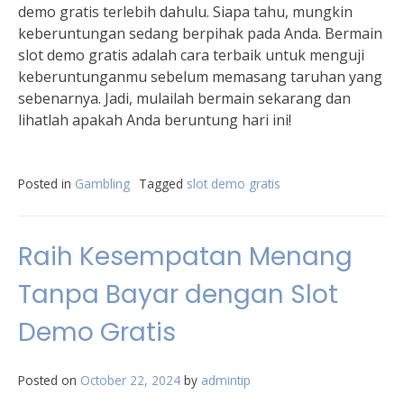
demo gratis terlebih dahulu. Siapa tahu, mungkin
keberuntungan sedang berpihak pada Anda. Bermain
slot demo gratis adalah cara terbaik untuk menguji
keberuntunganmu sebelum memasang taruhan yang
sebenarnya. Jadi, mulailah bermain sekarang dan
lihatlah apakah Anda beruntung hari ini!
Posted in
Gambling
Tagged
slot demo gratis
Raih Kesempatan Menang
Tanpa Bayar dengan Slot
Demo Gratis
Posted on
October 22, 2024
by
admintip