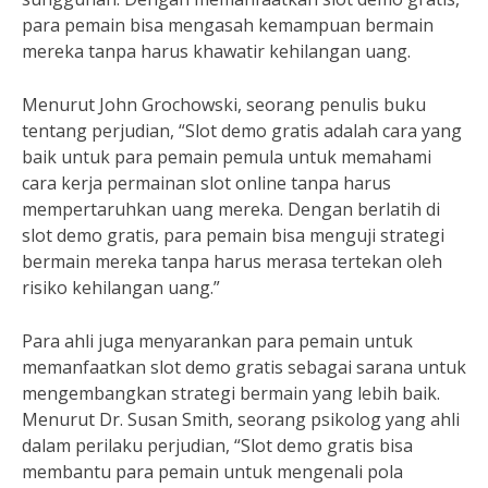
para pemain bisa mengasah kemampuan bermain
mereka tanpa harus khawatir kehilangan uang.
Menurut John Grochowski, seorang penulis buku
tentang perjudian, “Slot demo gratis adalah cara yang
baik untuk para pemain pemula untuk memahami
cara kerja permainan slot online tanpa harus
mempertaruhkan uang mereka. Dengan berlatih di
slot demo gratis, para pemain bisa menguji strategi
bermain mereka tanpa harus merasa tertekan oleh
risiko kehilangan uang.”
Para ahli juga menyarankan para pemain untuk
memanfaatkan slot demo gratis sebagai sarana untuk
mengembangkan strategi bermain yang lebih baik.
Menurut Dr. Susan Smith, seorang psikolog yang ahli
dalam perilaku perjudian, “Slot demo gratis bisa
membantu para pemain untuk mengenali pola