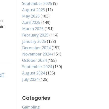
September 2025
(9)
August 2025
(11)
May 2025
(103)
an
April 2025
(149)
ain
March 2025
(151)
February 2025
(114)
January 2025
(158)
December 2024
(157)
November 2024
(151)
October 2024
(155)
September 2024
(150)
at
August 2024
(155)
July 2024
(125)
Categories
Gambling