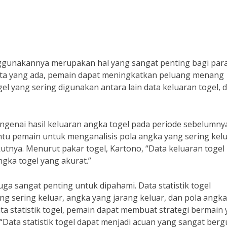
nggunakannya merupakan hal yang sangat penting bagi par
ata yang ada, pemain dapat meningkatkan peluang menang
el yang sering digunakan antara lain data keluaran togel, 
engenai hasil keluaran angka togel pada periode sebelumny
tu pemain untuk menganalisis pola angka yang sering kel
tnya. Menurut pakar togel, Kartono, “Data keluaran togel
ka togel yang akurat.”
 juga sangat penting untuk dipahami. Data statistik togel
g sering keluar, angka yang jarang keluar, dan pola angk
 statistik togel, pemain dapat membuat strategi bermain
, “Data statistik togel dapat menjadi acuan yang sangat ber