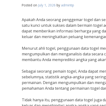
Posted on
July 1, 2026
by
admintip
Apakah Anda seorang penggemar togel dan ser
satu kunci untuk sukses dalam bermain togel
dapat memberikan informasi berharga yang d
keluar dan meningkatkan peluang kemenanga
Menurut ahli togel, penggunaan data togel me
mengumpulkan dan menganalisis data secara c
membantu Anda memprediksi angka yang akan ke
Sebagai seorang pemain togel, Anda dapat meng
sebelumnya, statistik angka-angka yang sering
permainan. Dengan mengumpulkan dan menganal
pemahaman Anda tentang permainan togel da
Tidak hanya itu, penggunaan data togel juga 
keluar dan menghindari angka-angka yang ser