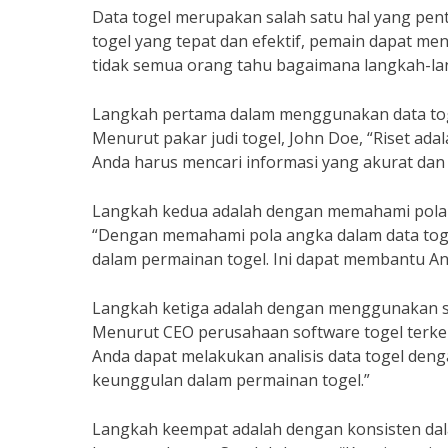
Data togel merupakan salah satu hal yang pen
togel yang tepat dan efektif, pemain dapat 
tidak semua orang tahu bagaimana langkah-la
Langkah pertama dalam menggunakan data toge
Menurut pakar judi togel, John Doe, “Riset ad
Anda harus mencari informasi yang akurat da
Langkah kedua adalah dengan memahami pola ang
“Dengan memahami pola angka dalam data tog
dalam permainan togel. Ini dapat membantu An
Langkah ketiga adalah dengan menggunakan sof
Menurut CEO perusahaan software togel terk
Anda dapat melakukan analisis data togel deng
keunggulan dalam permainan togel.”
Langkah keempat adalah dengan konsisten da