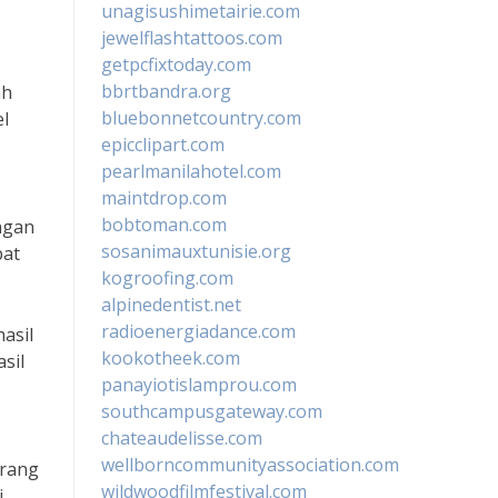
unagisushimetairie.com
jewelflashtattoos.com
getpcfixtoday.com
bbrtbandra.org
ah
bluebonnetcountry.com
l
epicclipart.com
pearlmanilahotel.com
maintdrop.com
bobtoman.com
ngan
sosanimauxtunisie.org
pat
kogroofing.com
alpinedentist.net
radioenergiadance.com
asil
kookotheek.com
sil
panayiotislamprou.com
southcampusgateway.com
chateaudelisse.com
wellborncommunityassociation.com
arang
wildwoodfilmfestival.com
i