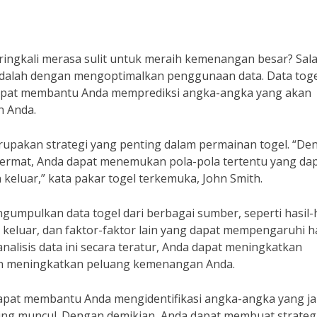
ingkali merasa sulit untuk meraih kemenangan besar? Sal
 adalah dengan mengoptimalkan penggunaan data. Data toge
apat membantu Anda memprediksi angka-angka yang akan
n Anda.
rupakan strategi yang penting dalam permainan togel. “De
ermat, Anda dapat menemukan pola-pola tertentu yang da
luar,” kata pakar togel terkemuka, John Smith.
umpulkan data togel dari berbagai sumber, seperti hasil-h
 keluar, dan faktor-faktor lain yang dapat mempengaruhi ha
isis data ini secara teratur, Anda dapat meningkatkan
n meningkatkan peluang kemenangan Anda.
dapat membantu Anda mengidentifikasi angka-angka yang j
ing muncul. Dengan demikian, Anda dapat membuat strateg