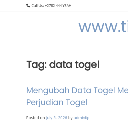
Skip
Call Us: +2782 444 YEAH
to
content
www.t
Tag:
data togel
Mengubah Data Togel Me
Perjudian Togel
Posted on
July 5, 2026
by
admintip