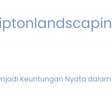
iptonlandscapi
njadi Keuntungan Nyata dalam