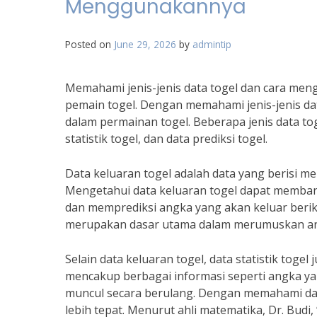
Menggunakannya
Posted on
June 29, 2026
by
admintip
Memahami jenis-jenis data togel dan cara me
pemain togel. Dengan memahami jenis-jenis d
dalam permainan togel. Beberapa jenis data tog
statistik togel, dan data prediksi togel.
Data keluaran togel adalah data yang berisi m
Mengetahui data keluaran togel dapat memban
dan memprediksi angka yang akan keluar beriku
merupakan dasar utama dalam merumuskan ang
Selain data keluaran togel, data statistik togel
mencakup berbagai informasi seperti angka yan
muncul secara berulang. Dengan memahami data
lebih tepat. Menurut ahli matematika, Dr. Budi