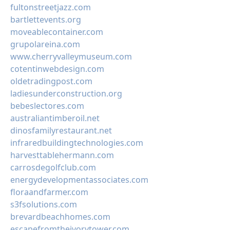
fultonstreetjazz.com
bartlettevents.org
moveablecontainer.com
grupolareina.com
www.cherryvalleymuseum.com
cotentinwebdesign.com
oldetradingpost.com
ladiesunderconstruction.org
bebeslectores.com
australiantimberoil.net
dinosfamilyrestaurant.net
infraredbuildingtechnologies.com
harvesttablehermann.com
carrosdegolfclub.com
energydevelopmentassociates.com
floraandfarmer.com
s3fsolutions.com
brevardbeachhomes.com
escapefromtheivorytower.com