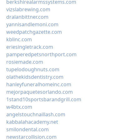
berkshirealarmssystems.com
vizslabrewing.com
dralanbittner.com
yannisandlemoni.com
weedpatchgazette.com
kblinc.com
eriesingletrack.com
pamperedpetsnorthport.com
rosiemade.com
tupelodoughnuts.com
olathekidsdentistry.com
hanleyfuneralhomeinc.com
mejorpaquetesorlando.com
1stand10sportsbarandgrill.com
w4btx.com
angelstouchnaillash.com
kabbalahacademy.net
smilondental.com
newstarcollision.com