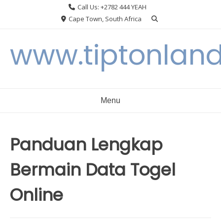
Skip
Call Us: +2782 444 YEAH
to
Cape Town, South Africa
content
www.tiptonlan
Menu
Panduan Lengkap
Bermain Data Togel
Online