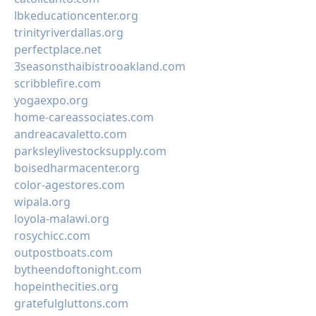
lbkeducationcenter.org
trinityriverdallas.org
perfectplace.net
3seasonsthaibistrooakland.com
scribblefire.com
yogaexpo.org
home-careassociates.com
andreacavaletto.com
parksleylivestocksupply.com
boisedharmacenter.org
color-agestores.com
wipala.org
loyola-malawi.org
rosychicc.com
outpostboats.com
bytheendoftonight.com
hopeinthecities.org
gratefulgluttons.com