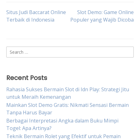
Post
Situs Judi Baccarat Online
Slot Demo: Game Online
Terbaik di Indonesia
Populer yang Wajib Dicoba
navigation
Search
for:
Recent Posts
Rahasia Sukses Bermain Slot di Idn Play: Strategi Jitu
untuk Meraih Kemenangan
Mainkan Slot Demo Gratis: Nikmati Sensasi Bermain
Tanpa Harus Bayar
Berbagai Interpretasi Angka dalam Buku Mimpi
Togel: Apa Artinya?
Teknik Bermain Rolet yang Efektif untuk Pemain