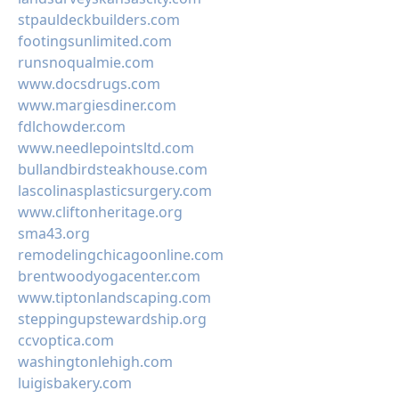
stpauldeckbuilders.com
footingsunlimited.com
runsnoqualmie.com
www.docsdrugs.com
www.margiesdiner.com
fdlchowder.com
www.needlepointsltd.com
bullandbirdsteakhouse.com
lascolinasplasticsurgery.com
www.cliftonheritage.org
sma43.org
remodelingchicagoonline.com
brentwoodyogacenter.com
www.tiptonlandscaping.com
steppingupstewardship.org
ccvoptica.com
washingtonlehigh.com
luigisbakery.com