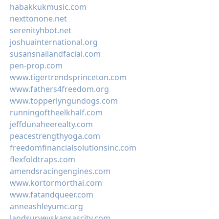
habakkukmusic.com
nexttonone.net
serenityhbot.net
joshuainternational.org
susansnailandfacial.com
pen-prop.com
www.tigertrendsprinceton.com
www.fathers4freedom.org
www.topperlyngundogs.com
runningoftheelkhalf.com
jeffdunaheerealty.com
peacestrengthyoga.com
freedomfinancialsolutionsinc.com
flexfoldtraps.com
amendsracingengines.com
www.kortormorthai.com
www.fatandqueer.com
anneashleyumc.org
landsurveyskansascity.com