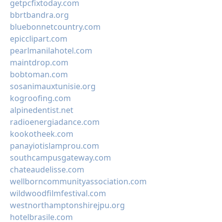
getpcfixtoday.com
bbrtbandra.org
bluebonnetcountry.com
epicclipart.com
pearlmanilahotel.com
maintdrop.com
bobtoman.com
sosanimauxtunisie.org
kogroofing.com
alpinedentist.net
radioenergiadance.com
kookotheek.com
panayiotislamprou.com
southcampusgateway.com
chateaudelisse.com
wellborncommunityassociation.com
wildwoodfilmfestival.com
westnorthamptonshirejpu.org
hotelbrasile.com