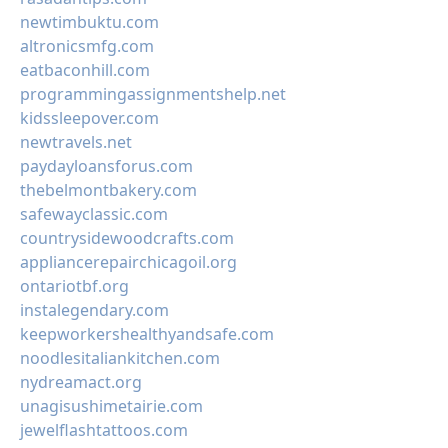
newtimbuktu.com
altronicsmfg.com
eatbaconhill.com
programmingassignmentshelp.net
kidssleepover.com
newtravels.net
paydayloansforus.com
thebelmontbakery.com
safewayclassic.com
countrysidewoodcrafts.com
appliancerepairchicagoil.org
ontariotbf.org
instalegendary.com
keepworkershealthyandsafe.com
noodlesitaliankitchen.com
nydreamact.org
unagisushimetairie.com
jewelflashtattoos.com