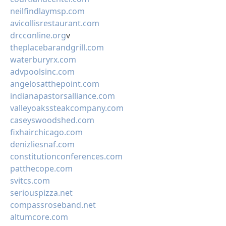
neilfindlaymsp.com
avicollisrestaurant.com
drcconline.org
v
theplacebarandgrill.com
waterburyrx.com
advpoolsinc.com
angelosatthepoint.com
indianapastorsalliance.com
valleyoakssteakcompany.com
caseyswoodshed.com
fixhairchicago.com
denizliesnaf.com
constitutionconferences.com
patthecope.com
svitcs.com
seriouspizza.net
compassroseband.net
altumcore.com