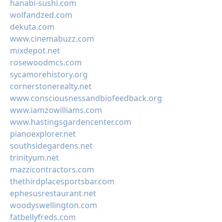
hanabi-sushi.com
wolfandzed.com
dekuta.com
www.cinemabuzz.com
mixdepot.net
rosewoodmcs.com
sycamorehistory.org
cornerstonerealty.net
www.consciousnessandbiofeedback.org
www.iamzowilliams.com
www.hastingsgardencenter.com
pianoexplorer.net
southsidegardens.net
trinityum.net
mazzicontractors.com
thethirdplacesportsbar.com
ephesusrestaurant.net
woodyswellington.com
fatbellyfreds.com