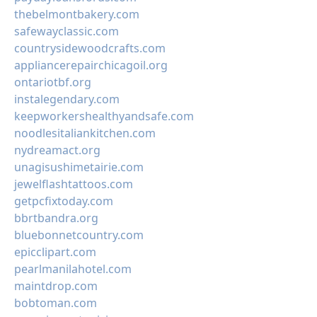
thebelmontbakery.com
safewayclassic.com
countrysidewoodcrafts.com
appliancerepairchicagoil.org
ontariotbf.org
instalegendary.com
keepworkershealthyandsafe.com
noodlesitaliankitchen.com
nydreamact.org
unagisushimetairie.com
jewelflashtattoos.com
getpcfixtoday.com
bbrtbandra.org
bluebonnetcountry.com
epicclipart.com
pearlmanilahotel.com
maintdrop.com
bobtoman.com