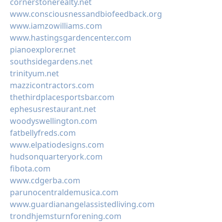
cornerstonerealty.net
www.consciousnessandbiofeedback.org
www.iamzowilliams.com
www.hastingsgardencenter.com
pianoexplorer.net
southsidegardens.net
trinityum.net
mazzicontractors.com
thethirdplacesportsbar.com
ephesusrestaurant.net
woodyswellington.com
fatbellyfreds.com
www.elpatiodesigns.com
hudsonquarteryork.com
fibota.com
www.cdgerba.com
parunocentraldemusica.com
www.guardianangelassistedliving.com
trondhjemsturnforening.com