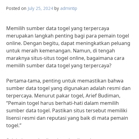
Posted on
July 25, 2024
by
admintip
Memilih sumber data togel yang terpercaya
merupakan langkah penting bagi para pemain togel
online. Dengan begitu, dapat meningkatkan peluang
untuk meraih kemenangan. Namun, di tengah
maraknya situs-situs togel online, bagaimana cara
memilih sumber data togel yang terpercaya?
Pertama-tama, penting untuk memastikan bahwa
sumber data togel yang digunakan adalah resmi dan
terpercaya. Menurut pakar togel, Arief Budiman,
“Pemain togel harus berhati-hati dalam memilih
sumber data togel. Pastikan situs tersebut memiliki
lisensi resmi dan reputasi yang baik di mata pemain
togel.”