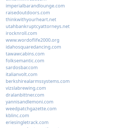
imperialbarandlounge.com
raisedoutdoors.com
thinkwithyourheart.net
utahbankruptcyattorneys.net
irocknroll.com
www.wordoflife2000.org
idahosquaredancing.com
tawawcabins.com
folksemantic.com
sardosbar.com
italianvolt.com
berkshirealarmssystems.com
vizslabrewing.com
dralanbittner.com
yannisandlemoni.com
weedpatchgazette.com
kblinc.com
eriesingletrack.com