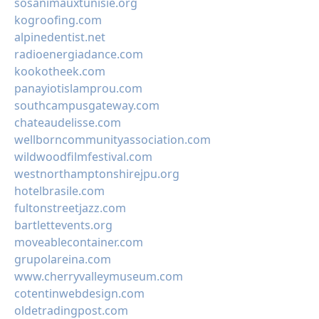
sosanimauxtunisie.org
kogroofing.com
alpinedentist.net
radioenergiadance.com
kookotheek.com
panayiotislamprou.com
southcampusgateway.com
chateaudelisse.com
wellborncommunityassociation.com
wildwoodfilmfestival.com
westnorthamptonshirejpu.org
hotelbrasile.com
fultonstreetjazz.com
bartlettevents.org
moveablecontainer.com
grupolareina.com
www.cherryvalleymuseum.com
cotentinwebdesign.com
oldetradingpost.com