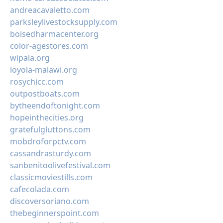
andreacavaletto.com
parksleylivestocksupply.com
boisedharmacenter.org
color-agestores.com
wipala.org
loyola-malawi.org
rosychicc.com
outpostboats.com
bytheendoftonight.com
hopeinthecities.org
gratefulgluttons.com
mobdroforpctv.com
cassandrasturdy.com
sanbenitoolivefestival.com
classicmoviestills.com
cafecolada.com
discoversoriano.com
thebeginnerspoint.com