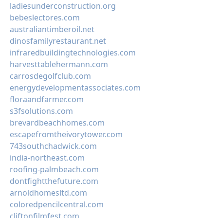
ladiesunderconstruction.org
bebeslectores.com
australiantimberoil.net
dinosfamilyrestaurant.net
infraredbuildingtechnologies.com
harvesttablehermann.com
carrosdegolfclub.com
energydevelopmentassociates.com
floraandfarmer.com
s3fsolutions.com
brevardbeachhomes.com
escapefromtheivorytower.com
743southchadwick.com
india-northeast.com
roofing-palmbeach.com
dontfightthefuture.com
arnoldhomesltd.com
coloredpencilcentral.com
cliftonfilmfest.com