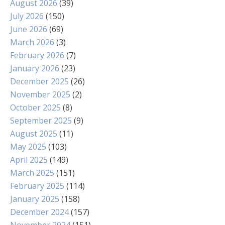
August 2026
(39)
July 2026
(150)
June 2026
(69)
March 2026
(3)
February 2026
(7)
January 2026
(23)
December 2025
(26)
November 2025
(2)
October 2025
(8)
September 2025
(9)
August 2025
(11)
May 2025
(103)
April 2025
(149)
March 2025
(151)
February 2025
(114)
January 2025
(158)
December 2024
(157)