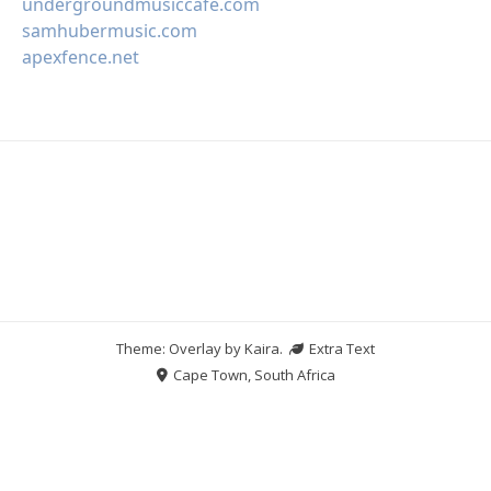
undergroundmusiccafe.com
samhubermusic.com
apexfence.net
Theme: Overlay by
Kaira
.
Extra Text
Cape Town, South Africa