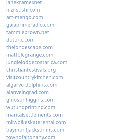
janekramer.net
nizi-sushi.com
art-mengo.com
gaiaprimeradio.com
tammiebrown.net
dutonc.com
thelongescape.com
mattolegrange.com
junglelodgecostarica.com
christianfestivals.org
visitcountrykitchen.com
algarve-dolphins.com
alanveingrad.com
ginosonhiggins.com
wutungprinting.com
maritalsettlements.com
milwbikeskaterental.com
baymontjacksonms.com
townofaltonany.com