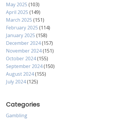
May 2025
(103)
April 2025
(149)
March 2025
(151)
February 2025
(114)
January 2025
(158)
December 2024
(157)
November 2024
(151)
October 2024
(155)
September 2024
(150)
August 2024
(155)
July 2024
(125)
Categories
Gambling