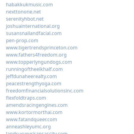
habakkukmusic.com
nexttonone.net
serenityhbot.net
joshuainternational.org
susansnailandfacial.com
pen-prop.com
www.tigertrendsprinceton.com
www.fathers4freedom.org
www.topperlyngundogs.com
runningoftheelkhalf.com
jeffdunaheerealty.com
peacestrengthyoga.com
freedomfinancialsolutionsinc.com
flexfoldtraps.com
amendsracingengines.com
www.kortormorthai.com
www.fatandqueer.com
anneashleyumc.org
landsurveyskansascity.com