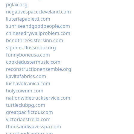
pglax.org
negativespacecleveland.com
liuteriapaoletti.com
sunriseandgoodpeople.com
chinesedrywallproblem.com
bendthreesistersinn.com
stjohns-flossmoor.org
funnyboneusa.com
cookiedustermusic.com
reconstructionensemble.org
kavitafabrics.com
luchavolcanica.com
holycownm.com
nationwidetruckservice.com
turtleclubpg.com
greatpacifictour.com
victoriaestrella.com
thousandwavesspa.com
courtlandcenter.com