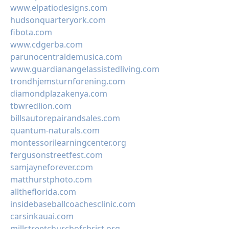
www.elpatiodesigns.com
hudsonquarteryork.com
fibota.com
www.cdgerba.com
parunocentraldemusica.com
www.guardianangelassistedliving.com
trondhjemsturnforening.com
diamondplazakenya.com
tbwredlion.com
billsautorepairandsales.com
quantum-naturals.com
montessorilearningcenter.org
fergusonstreetfest.com
samjayneforever.com
matthurstphoto.com
alltheflorida.com
insidebaseballcoachesclinic.com
carsinkauai.com
millstreetchurchofchrist.org