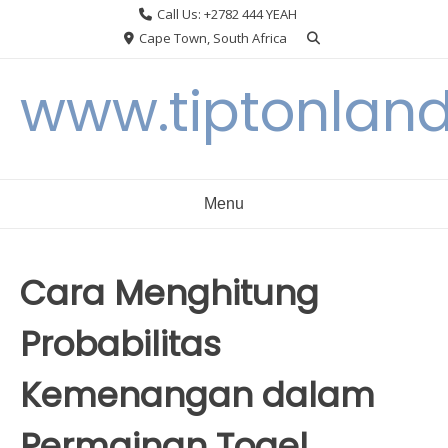
Skip
Call Us: +2782 444 YEAH
to
Cape Town, South Africa
content
www.tiptonlan
Menu
Cara Menghitung
Probabilitas
Kemenangan dalam
Permainan Togel