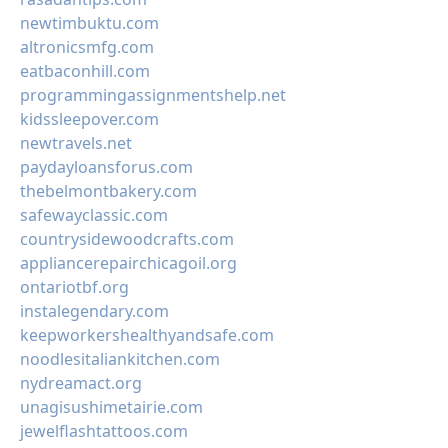
newtimbuktu.com
altronicsmfg.com
eatbaconhill.com
programmingassignmentshelp.net
kidssleepover.com
newtravels.net
paydayloansforus.com
thebelmontbakery.com
safewayclassic.com
countrysidewoodcrafts.com
appliancerepairchicagoil.org
ontariotbf.org
instalegendary.com
keepworkershealthyandsafe.com
noodlesitaliankitchen.com
nydreamact.org
unagisushimetairie.com
jewelflashtattoos.com