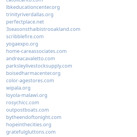
lbkeducationcenter.org
trinityriverdallas.org
perfectplace.net
3seasonsthaibistrooakland.com
scribblefire.com
yogaexpo.org
home-careassociates.com
andreacavaletto.com
parksleylivestocksupply.com
boisedharmacenter.org
color-agestores.com
wipala.org
loyola-malawi.org
rosychicc.com
outpostboats.com
bytheendoftonight.com
hopeinthecities.org
gratefulgluttons.com