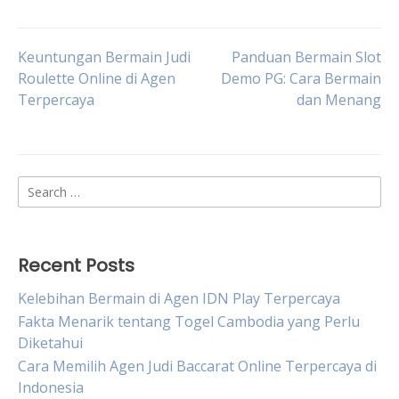
Post
Keuntungan Bermain Judi
Panduan Bermain Slot
Roulette Online di Agen
Demo PG: Cara Bermain
Terpercaya
dan Menang
navigation
Search
for:
Recent Posts
Kelebihan Bermain di Agen IDN Play Terpercaya
Fakta Menarik tentang Togel Cambodia yang Perlu
Diketahui
Cara Memilih Agen Judi Baccarat Online Terpercaya di
Indonesia