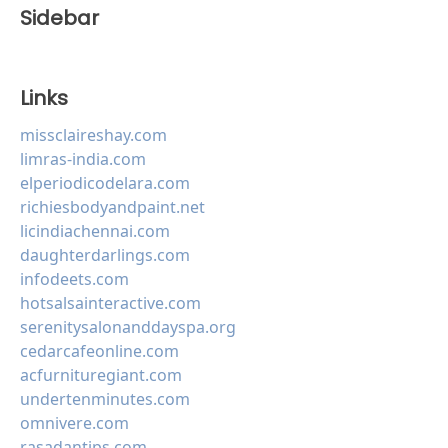
Sidebar
Links
missclaireshay.com
limras-india.com
elperiodicodelara.com
richiesbodyandpaint.net
licindiachennai.com
daughterdarlings.com
infodeets.com
hotsalsainteractive.com
serenitysalonanddayspa.org
cedarcafeonline.com
acfurnituregiant.com
undertenminutes.com
omnivere.com
rasadantips.com