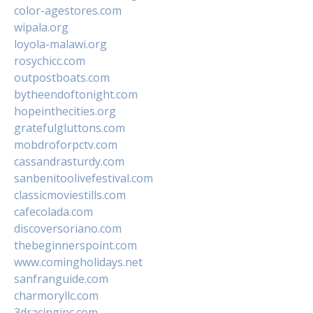
color-agestores.com
wipala.org
loyola-malawi.org
rosychicc.com
outpostboats.com
bytheendoftonight.com
hopeinthecities.org
gratefulgluttons.com
mobdroforpctv.com
cassandrasturdy.com
sanbenitoolivefestival.com
classicmoviestills.com
cafecolada.com
discoversoriano.com
thebeginnerspoint.com
www.comingholidays.net
sanfranguide.com
charmoryllc.com
3dracinginc.com