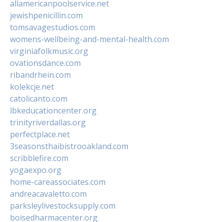
allamericanpoolservice.net
jewishpenicillin.com
tomsavagestudios.com
womens-wellbeing-and-mental-health.com
virginiafolkmusic.org
ovationsdance.com
ribandrhein.com
kolekcje.net
catolicanto.com
lbkeducationcenter.org
trinityriverdallas.org
perfectplace.net
3seasonsthaibistrooakland.com
scribblefire.com
yogaexpo.org
home-careassociates.com
andreacavaletto.com
parksleylivestocksupply.com
boisedharmacenter.org