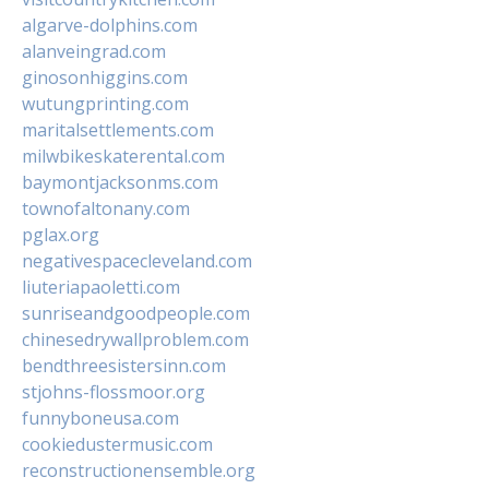
algarve-dolphins.com
alanveingrad.com
ginosonhiggins.com
wutungprinting.com
maritalsettlements.com
milwbikeskaterental.com
baymontjacksonms.com
townofaltonany.com
pglax.org
negativespacecleveland.com
liuteriapaoletti.com
sunriseandgoodpeople.com
chinesedrywallproblem.com
bendthreesistersinn.com
stjohns-flossmoor.org
funnyboneusa.com
cookiedustermusic.com
reconstructionensemble.org