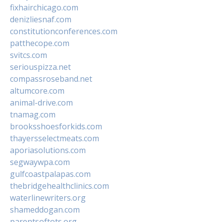
fixhairchicago.com
denizliesnaf.com
constitutionconferences.com
patthecope.com
svitcs.com
seriouspizza.net
compassroseband.net
altumcore.com
animal-drive.com
tnamag.com
brooksshoesforkids.com
thayersselectmeats.com
aporiasolutions.com
segwaywpa.com
gulfcoastpalapas.com
thebridgehealthclinics.com
waterlinewriters.org
shameddogan.com
parentsoftots.org