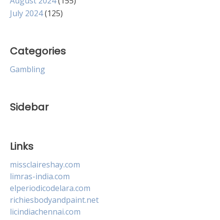
August 2024
(155)
July 2024
(125)
Categories
Gambling
Sidebar
Links
missclaireshay.com
limras-india.com
elperiodicodelara.com
richiesbodyandpaint.net
licindiachennai.com