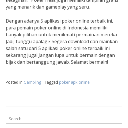
ketagihan.” Poker Heat juga memiliki tampilan grafis
yang menarik dan gameplay yang seru.
Dengan adanya 5 aplikasi poker online terbaik ini,
para pemain poker online di Indonesia memiliki
banyak pilihan untuk menikmati permainan mereka.
Jadi, tunggu apalagi? Segera download dan mainkan
salah satu dari 5 aplikasi poker online terbaik ini
sekarang juga! Jangan lupa untuk bermain dengan
bijak dan bertanggung jawab. Selamat bermain!
Posted in
Gambling
Tagged
poker apk online
Search
for: