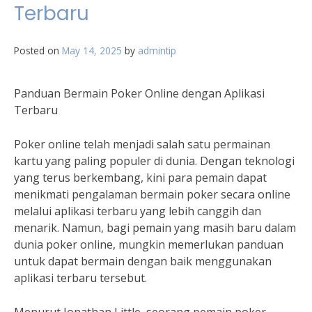
Terbaru
Posted on
May 14, 2025
by
admintip
Panduan Bermain Poker Online dengan Aplikasi
Terbaru
Poker online telah menjadi salah satu permainan
kartu yang paling populer di dunia. Dengan teknologi
yang terus berkembang, kini para pemain dapat
menikmati pengalaman bermain poker secara online
melalui aplikasi terbaru yang lebih canggih dan
menarik. Namun, bagi pemain yang masih baru dalam
dunia poker online, mungkin memerlukan panduan
untuk dapat bermain dengan baik menggunakan
aplikasi terbaru tersebut.