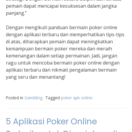
pemain dapat mencapai kesuksesan dalam jangka
panjang.”
Dengan mengikuti panduan bermain poker online
dengan aplikasi terbaru dan memperhatikan tips-tips
di atas, diharapkan pemain dapat meningkatkan
kemampuan bermain poker mereka dan meraih
kemenangan dalam setiap permainan. Jadi, jangan
ragu untuk mencoba bermain poker online dengan
aplikasi terbaru dan nikmati pengalaman bermain
yang seru dan menantang!
Posted in
Gambling
Tagged
poker apk online
5 Aplikasi Poker Online