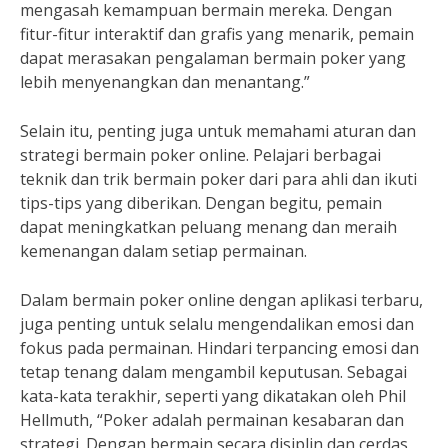
mengasah kemampuan bermain mereka. Dengan
fitur-fitur interaktif dan grafis yang menarik, pemain
dapat merasakan pengalaman bermain poker yang
lebih menyenangkan dan menantang.”
Selain itu, penting juga untuk memahami aturan dan
strategi bermain poker online. Pelajari berbagai
teknik dan trik bermain poker dari para ahli dan ikuti
tips-tips yang diberikan. Dengan begitu, pemain
dapat meningkatkan peluang menang dan meraih
kemenangan dalam setiap permainan.
Dalam bermain poker online dengan aplikasi terbaru,
juga penting untuk selalu mengendalikan emosi dan
fokus pada permainan. Hindari terpancing emosi dan
tetap tenang dalam mengambil keputusan. Sebagai
kata-kata terakhir, seperti yang dikatakan oleh Phil
Hellmuth, “Poker adalah permainan kesabaran dan
strategi. Dengan bermain secara disiplin dan cerdas,