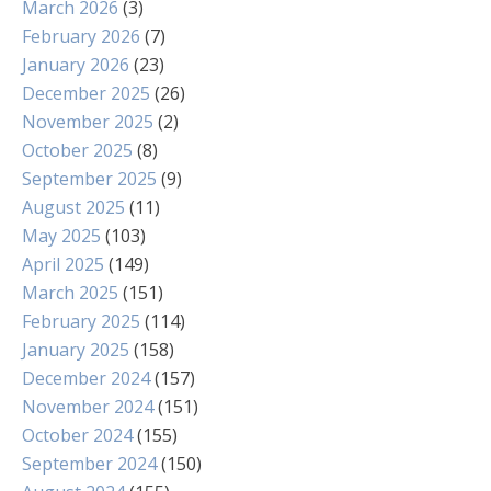
March 2026
(3)
February 2026
(7)
January 2026
(23)
December 2025
(26)
November 2025
(2)
October 2025
(8)
September 2025
(9)
August 2025
(11)
May 2025
(103)
April 2025
(149)
March 2025
(151)
February 2025
(114)
January 2025
(158)
December 2024
(157)
November 2024
(151)
October 2024
(155)
September 2024
(150)