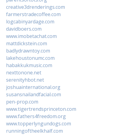
creative3drenderings.com
farmerstradecoffee.com
logcabinyardage.com
davidboers.com
www.imobetachat.com
mattdickstein.com
badlydrawntoy.com
lakehoustonumc.com
habakkukmusic.com
nexttonone.net
serenityhbot.net
joshuainternational.org
susansnailandfacial.com
pen-prop.com
www.tigertrendsprinceton.com
www.fathers4freedom.org
www.topperlyngundogs.com
runningoftheelkhalf.com