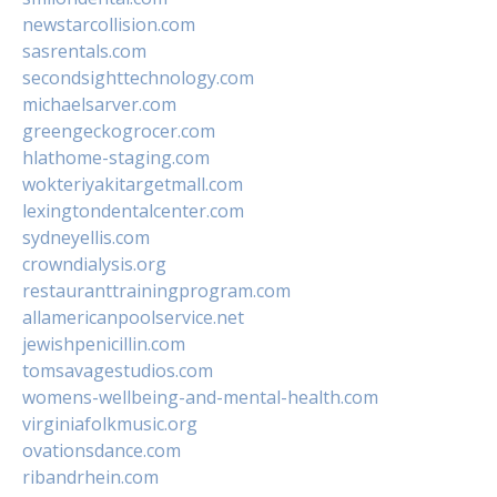
newstarcollision.com
sasrentals.com
secondsighttechnology.com
michaelsarver.com
greengeckogrocer.com
hlathome-staging.com
wokteriyakitargetmall.com
lexingtondentalcenter.com
sydneyellis.com
crowndialysis.org
restauranttrainingprogram.com
allamericanpoolservice.net
jewishpenicillin.com
tomsavagestudios.com
womens-wellbeing-and-mental-health.com
virginiafolkmusic.org
ovationsdance.com
ribandrhein.com