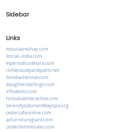
Sidebar
Links
missclaireshay.com
limras-india.com
elperiodicodelara.com
richiesbodyandpaint.net
licindiachennai.com
daughterdarlings.com
infodeets.com
hotsalsainteractive.com
serenitysalonanddayspa.org
cedarcafeonline.com
acfurnituregiant.com
undertenminutes.com