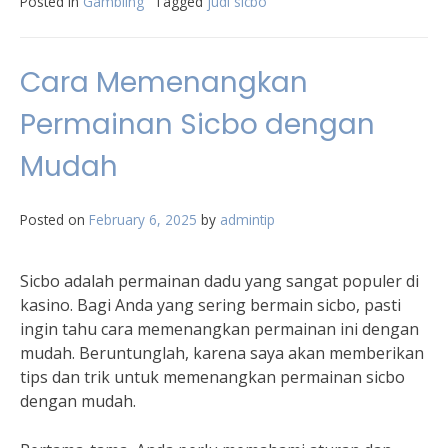
Posted in
Gambling
Tagged
judi sicbo
Cara Memenangkan
Permainan Sicbo dengan
Mudah
Posted on
February 6, 2025
by
admintip
Sicbo adalah permainan dadu yang sangat populer di
kasino. Bagi Anda yang sering bermain sicbo, pasti
ingin tahu cara memenangkan permainan ini dengan
mudah. Beruntunglah, karena saya akan memberikan
tips dan trik untuk memenangkan permainan sicbo
dengan mudah.