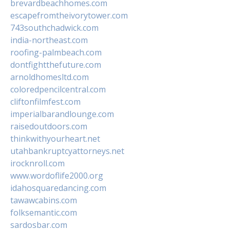
brevardbeachhomes.com
escapefromtheivorytower.com
743southchadwick.com
india-northeast.com
roofing-palmbeach.com
dontfightthefuture.com
arnoldhomesltd.com
coloredpencilcentral.com
cliftonfilmfest.com
imperialbarandlounge.com
raisedoutdoors.com
thinkwithyourheart.net
utahbankruptcyattorneys.net
irocknroll.com
www.wordoflife2000.org
idahosquaredancing.com
tawawcabins.com
folksemantic.com
sardosbar.com