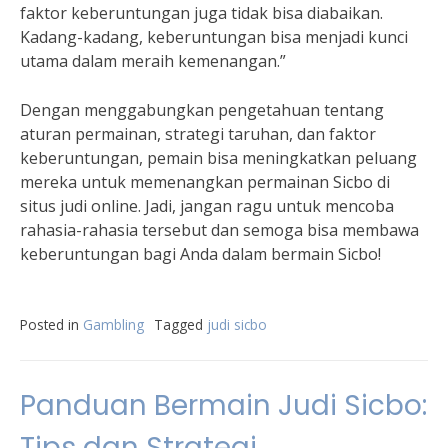
faktor keberuntungan juga tidak bisa diabaikan.
Kadang-kadang, keberuntungan bisa menjadi kunci
utama dalam meraih kemenangan.”
Dengan menggabungkan pengetahuan tentang
aturan permainan, strategi taruhan, dan faktor
keberuntungan, pemain bisa meningkatkan peluang
mereka untuk memenangkan permainan Sicbo di
situs judi online. Jadi, jangan ragu untuk mencoba
rahasia-rahasia tersebut dan semoga bisa membawa
keberuntungan bagi Anda dalam bermain Sicbo!
Posted in
Gambling
Tagged
judi sicbo
Panduan Bermain Judi Sicbo:
Tips dan Strategi