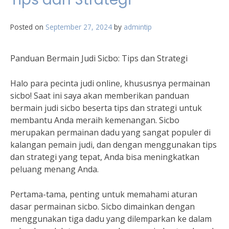
Posted on
September 27, 2024
by
admintip
Panduan Bermain Judi Sicbo: Tips dan Strategi
Halo para pecinta judi online, khususnya permainan
sicbo! Saat ini saya akan memberikan panduan
bermain judi sicbo beserta tips dan strategi untuk
membantu Anda meraih kemenangan. Sicbo
merupakan permainan dadu yang sangat populer di
kalangan pemain judi, dan dengan menggunakan tips
dan strategi yang tepat, Anda bisa meningkatkan
peluang menang Anda.
Pertama-tama, penting untuk memahami aturan
dasar permainan sicbo. Sicbo dimainkan dengan
menggunakan tiga dadu yang dilemparkan ke dalam