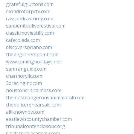
gratefulgluttons.com
mobdroforpctv.com
cassandrasturdy.com
sanbenitoolivefestival.com
classicmoviestills.com
cafecolada.com
discoversoriano.com
thebeginnerspoint.com
www.comingholidays.net
sanfranguide.com
charmoryllc.com
3dracinginc.com
houstoncriticalmass.com
themostdangerousanimalofall.com
thepolicerehearsals.com
alliknownow.com
eastlewiscountychamber.com
tribunalcontenciosobc.org
sloclassicalacademy.com