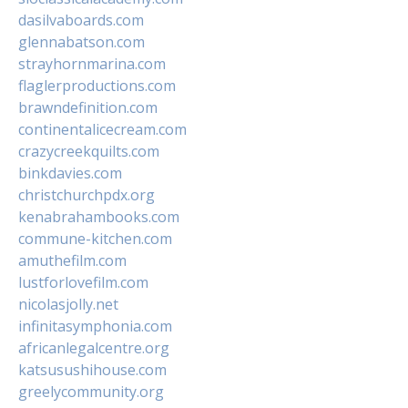
dasilvaboards.com
glennabatson.com
strayhornmarina.com
flaglerproductions.com
brawndefinition.com
continentalicecream.com
crazycreekquilts.com
binkdavies.com
christchurchpdx.org
kenabrahambooks.com
commune-kitchen.com
amuthefilm.com
lustforlovefilm.com
nicolasjolly.net
infinitasymphonia.com
africanlegalcentre.org
katsusushihouse.com
greelycommunity.org