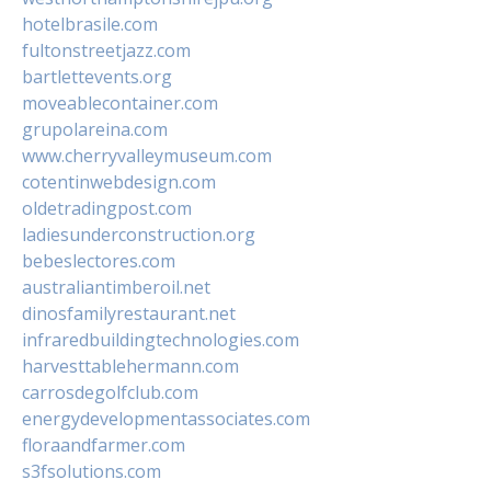
hotelbrasile.com
fultonstreetjazz.com
bartlettevents.org
moveablecontainer.com
grupolareina.com
www.cherryvalleymuseum.com
cotentinwebdesign.com
oldetradingpost.com
ladiesunderconstruction.org
bebeslectores.com
australiantimberoil.net
dinosfamilyrestaurant.net
infraredbuildingtechnologies.com
harvesttablehermann.com
carrosdegolfclub.com
energydevelopmentassociates.com
floraandfarmer.com
s3fsolutions.com