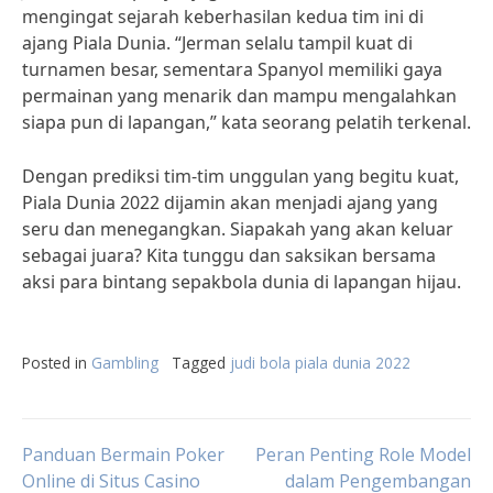
mengingat sejarah keberhasilan kedua tim ini di
ajang Piala Dunia. “Jerman selalu tampil kuat di
turnamen besar, sementara Spanyol memiliki gaya
permainan yang menarik dan mampu mengalahkan
siapa pun di lapangan,” kata seorang pelatih terkenal.
Dengan prediksi tim-tim unggulan yang begitu kuat,
Piala Dunia 2022 dijamin akan menjadi ajang yang
seru dan menegangkan. Siapakah yang akan keluar
sebagai juara? Kita tunggu dan saksikan bersama
aksi para bintang sepakbola dunia di lapangan hijau.
Posted in
Gambling
Tagged
judi bola piala dunia 2022
Post
Panduan Bermain Poker
Peran Penting Role Model
Online di Situs Casino
dalam Pengembangan