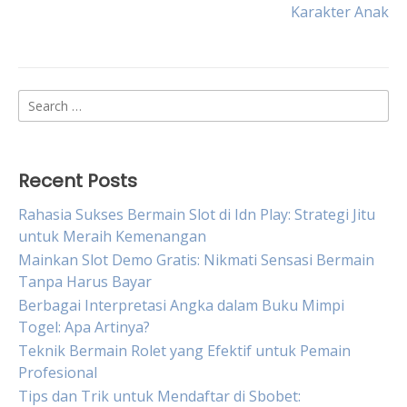
Karakter Anak
navigation
Search
for:
Recent Posts
Rahasia Sukses Bermain Slot di Idn Play: Strategi Jitu
untuk Meraih Kemenangan
Mainkan Slot Demo Gratis: Nikmati Sensasi Bermain
Tanpa Harus Bayar
Berbagai Interpretasi Angka dalam Buku Mimpi
Togel: Apa Artinya?
Teknik Bermain Rolet yang Efektif untuk Pemain
Profesional
Tips dan Trik untuk Mendaftar di Sbobet: