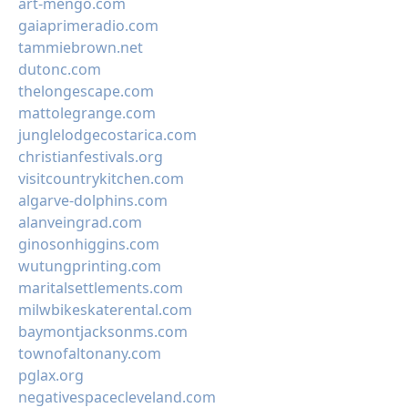
art-mengo.com
gaiaprimeradio.com
tammiebrown.net
dutonc.com
thelongescape.com
mattolegrange.com
junglelodgecostarica.com
christianfestivals.org
visitcountrykitchen.com
algarve-dolphins.com
alanveingrad.com
ginosonhiggins.com
wutungprinting.com
maritalsettlements.com
milwbikeskaterental.com
baymontjacksonms.com
townofaltonany.com
pglax.org
negativespacecleveland.com