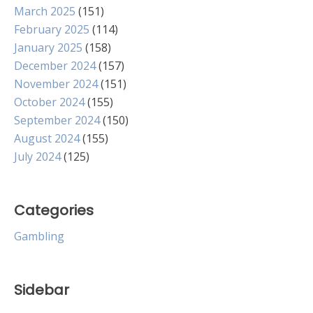
March 2025
(151)
February 2025
(114)
January 2025
(158)
December 2024
(157)
November 2024
(151)
October 2024
(155)
September 2024
(150)
August 2024
(155)
July 2024
(125)
Categories
Gambling
Sidebar