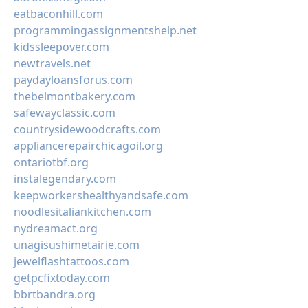
eatbaconhill.com
programmingassignmentshelp.net
kidssleepover.com
newtravels.net
paydayloansforus.com
thebelmontbakery.com
safewayclassic.com
countrysidewoodcrafts.com
appliancerepairchicagoil.org
ontariotbf.org
instalegendary.com
keepworkershealthyandsafe.com
noodlesitaliankitchen.com
nydreamact.org
unagisushimetairie.com
jewelflashtattoos.com
getpcfixtoday.com
bbrtbandra.org