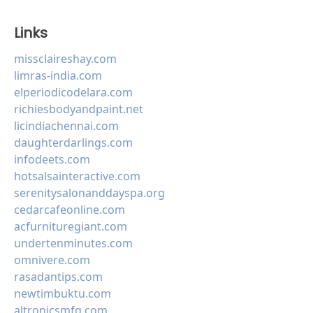
Links
missclaireshay.com
limras-india.com
elperiodicodelara.com
richiesbodyandpaint.net
licindiachennai.com
daughterdarlings.com
infodeets.com
hotsalsainteractive.com
serenitysalonanddayspa.org
cedarcafeonline.com
acfurnituregiant.com
undertenminutes.com
omnivere.com
rasadantips.com
newtimbuktu.com
altronicsmfg.com