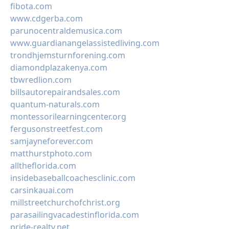
fibota.com
www.cdgerba.com
parunocentraldemusica.com
www.guardianangelassistedliving.com
trondhjemsturnforening.com
diamondplazakenya.com
tbwredlion.com
billsautorepairandsales.com
quantum-naturals.com
montessorilearningcenter.org
fergusonstreetfest.com
samjayneforever.com
matthurstphoto.com
alltheflorida.com
insidebaseballcoachesclinic.com
carsinkauai.com
millstreetchurchofchrist.org
parasailingvacadestinflorida.com
pride-realty.net