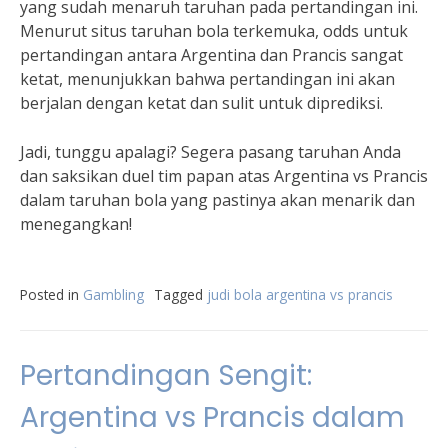
yang sudah menaruh taruhan pada pertandingan ini.
Menurut situs taruhan bola terkemuka, odds untuk
pertandingan antara Argentina dan Prancis sangat
ketat, menunjukkan bahwa pertandingan ini akan
berjalan dengan ketat dan sulit untuk diprediksi.
Jadi, tunggu apalagi? Segera pasang taruhan Anda
dan saksikan duel tim papan atas Argentina vs Prancis
dalam taruhan bola yang pastinya akan menarik dan
menegangkan!
Posted in
Gambling
Tagged
judi bola argentina vs prancis
Pertandingan Sengit:
Argentina vs Prancis dalam