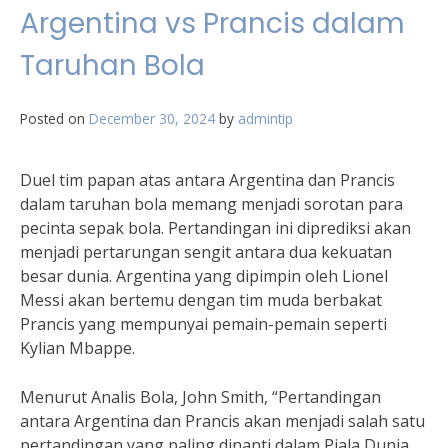
Argentina vs Prancis dalam
Taruhan Bola
Posted on
December 30, 2024
by
admintip
Duel tim papan atas antara Argentina dan Prancis
dalam taruhan bola memang menjadi sorotan para
pecinta sepak bola. Pertandingan ini diprediksi akan
menjadi pertarungan sengit antara dua kekuatan
besar dunia. Argentina yang dipimpin oleh Lionel
Messi akan bertemu dengan tim muda berbakat
Prancis yang mempunyai pemain-pemain seperti
Kylian Mbappe.
Menurut Analis Bola, John Smith, “Pertandingan
antara Argentina dan Prancis akan menjadi salah satu
pertandingan yang paling dinanti dalam Piala Dunia