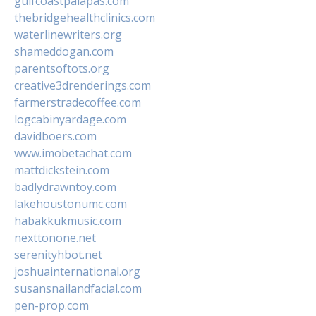
gulfcoastpalapas.com
thebridgehealthclinics.com
waterlinewriters.org
shameddogan.com
parentsoftots.org
creative3drenderings.com
farmerstradecoffee.com
logcabinyardage.com
davidboers.com
www.imobetachat.com
mattdickstein.com
badlydrawntoy.com
lakehoustonumc.com
habakkukmusic.com
nexttonone.net
serenityhbot.net
joshuainternational.org
susansnailandfacial.com
pen-prop.com