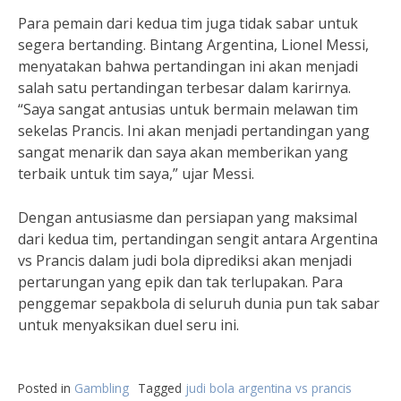
Para pemain dari kedua tim juga tidak sabar untuk
segera bertanding. Bintang Argentina, Lionel Messi,
menyatakan bahwa pertandingan ini akan menjadi
salah satu pertandingan terbesar dalam karirnya.
“Saya sangat antusias untuk bermain melawan tim
sekelas Prancis. Ini akan menjadi pertandingan yang
sangat menarik dan saya akan memberikan yang
terbaik untuk tim saya,” ujar Messi.
Dengan antusiasme dan persiapan yang maksimal
dari kedua tim, pertandingan sengit antara Argentina
vs Prancis dalam judi bola diprediksi akan menjadi
pertarungan yang epik dan tak terlupakan. Para
penggemar sepakbola di seluruh dunia pun tak sabar
untuk menyaksikan duel seru ini.
Posted in
Gambling
Tagged
judi bola argentina vs prancis