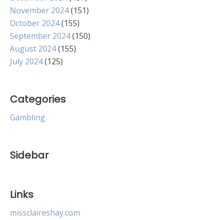
November 2024
(151)
October 2024
(155)
September 2024
(150)
August 2024
(155)
July 2024
(125)
Categories
Gambling
Sidebar
Links
missclaireshay.com