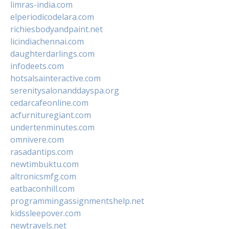
limras-india.com
elperiodicodelara.com
richiesbodyandpaint.net
licindiachennai.com
daughterdarlings.com
infodeets.com
hotsalsainteractive.com
serenitysalonanddayspa.org
cedarcafeonline.com
acfurnituregiant.com
undertenminutes.com
omnivere.com
rasadantips.com
newtimbuktu.com
altronicsmfg.com
eatbaconhill.com
programmingassignmentshelp.net
kidssleepover.com
newtravels.net