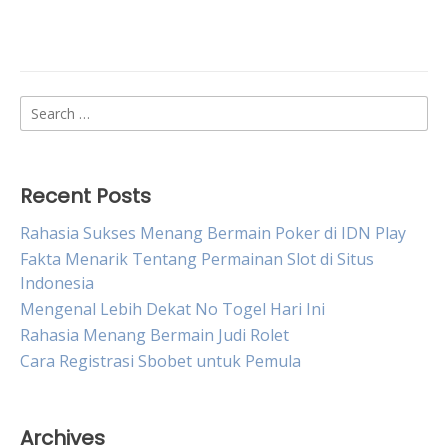
Search
for:
Recent Posts
Rahasia Sukses Menang Bermain Poker di IDN Play
Fakta Menarik Tentang Permainan Slot di Situs
Indonesia
Mengenal Lebih Dekat No Togel Hari Ini
Rahasia Menang Bermain Judi Rolet
Cara Registrasi Sbobet untuk Pemula
Archives