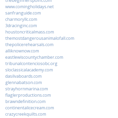
thebeginnerspoint.com
www.comingholidays.net
sanfranguide.com
charmoryllc.com
3dracinginc.com
houstoncriticalmass.com
themostdangerousanimalofall.com
thepolicerehearsals.com
alliknownow.com
eastlewiscountychamber.com
tribunalcontenciosobc.org
sloclassicalacademy.com
dasilvaboards.com
glennabatson.com
strayhornmarina.com
flaglerproductions.com
brawndefinition.com
continentalicecream.com
crazycreekquilts.com