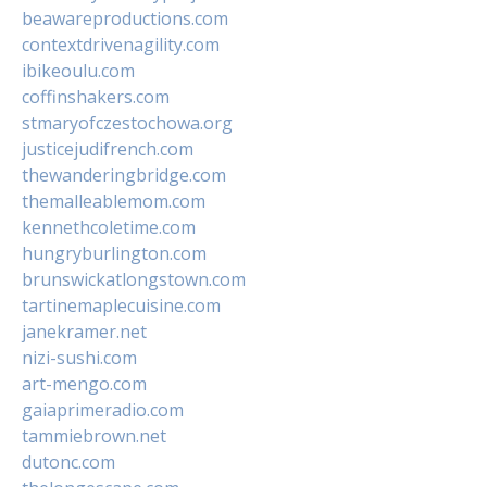
beawareproductions.com
contextdrivenagility.com
ibikeoulu.com
coffinshakers.com
stmaryofczestochowa.org
justicejudifrench.com
thewanderingbridge.com
themalleablemom.com
kennethcoletime.com
hungryburlington.com
brunswickatlongstown.com
tartinemaplecuisine.com
janekramer.net
nizi-sushi.com
art-mengo.com
gaiaprimeradio.com
tammiebrown.net
dutonc.com