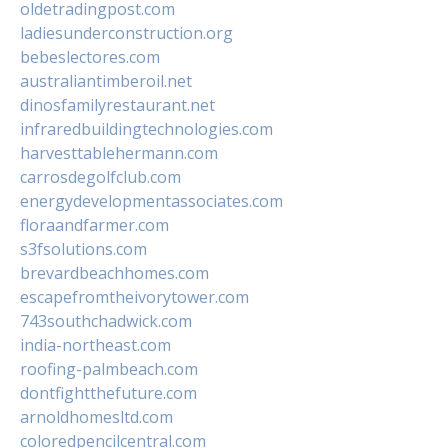
oldetradingpost.com
ladiesunderconstruction.org
bebeslectores.com
australiantimberoil.net
dinosfamilyrestaurant.net
infraredbuildingtechnologies.com
harvesttablehermann.com
carrosdegolfclub.com
energydevelopmentassociates.com
floraandfarmer.com
s3fsolutions.com
brevardbeachhomes.com
escapefromtheivorytower.com
743southchadwick.com
india-northeast.com
roofing-palmbeach.com
dontfightthefuture.com
arnoldhomesltd.com
coloredpencilcentral.com