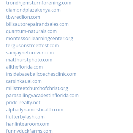
trondhjemsturnforening.com
diamondplazakenya.com
tbwredlion.com
billsautorepairandsales.com
quantum-naturals.com
montessorilearningcenter.org
fergusonstreetfest.com
samjayneforever.com
matthurstphoto.com
alltheflorida.com
insidebaseballcoachesclinic.com
carsinkauai.com
millstreetchurchofchrist.org
parasailingvacadestinflorida.com
pride-realty.net
alphadynamicshealth.com
flutterbylash.com
hanlintearoom.com
funnyduckfarms.com