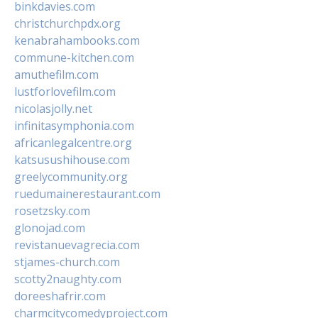
binkdavies.com
christchurchpdx.org
kenabrahambooks.com
commune-kitchen.com
amuthefilm.com
lustforlovefilm.com
nicolasjolly.net
infinitasymphonia.com
africanlegalcentre.org
katsusushihouse.com
greelycommunity.org
ruedumainerestaurant.com
rosetzsky.com
glonojad.com
revistanuevagrecia.com
stjames-church.com
scotty2naughty.com
doreeshafrir.com
charmcitycomedyproject.com