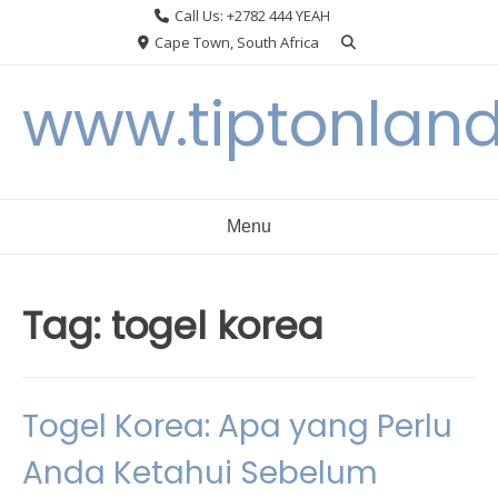
Skip
Call Us: +2782 444 YEAH
to
Cape Town, South Africa
content
www.tiptonlan
Menu
Tag:
togel korea
Togel Korea: Apa yang Perlu
Anda Ketahui Sebelum