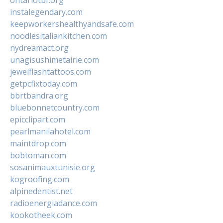
ontariotbf.org
instalegendary.com
keepworkershealthyandsafe.com
noodlesitaliankitchen.com
nydreamact.org
unagisushimetairie.com
jewelflashtattoos.com
getpcfixtoday.com
bbrtbandra.org
bluebonnetcountry.com
epicclipart.com
pearlmanilahotel.com
maintdrop.com
bobtoman.com
sosanimauxtunisie.org
kogroofing.com
alpinedentist.net
radioenergiadance.com
kookotheek.com