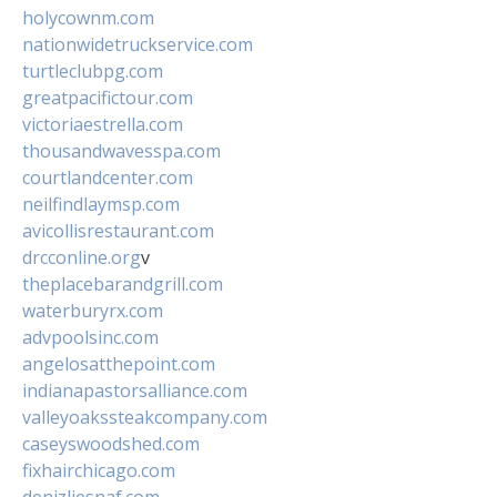
holycownm.com
nationwidetruckservice.com
turtleclubpg.com
greatpacifictour.com
victoriaestrella.com
thousandwavesspa.com
courtlandcenter.com
neilfindlaymsp.com
avicollisrestaurant.com
drcconline.org
v
theplacebarandgrill.com
waterburyrx.com
advpoolsinc.com
angelosatthepoint.com
indianapastorsalliance.com
valleyoakssteakcompany.com
caseyswoodshed.com
fixhairchicago.com