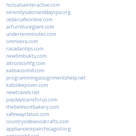
hotsalsainteractive.com
serenitysalonanddayspa.org
cedarcafeonline.com
acfurnituregiant.com
undertenminutes.com
omnivere.com
rasadantips.com
newtimbuktu.com
altronicsmfg.com
eatbaconhill.com
programmingassignmentshelp.net
kidssleepover.com
newtravels.net
paydayloansforus.com
thebelmontbakery.com
safewayclassic.com
countrysidewoodcrafts.com
appliancerepairchicagoil.org