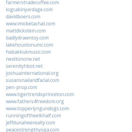
farmerstradecoffee.com
logcabinyardage.com
davidboers.com
www.imobetachat.com
mattdickstein.com
badlydrawntoy.com
lakehoustonumc.com
habakkukmusic.com
nexttonone.net
serenityhbot.net
joshuainternational.org
susansnailandfacial.com
pen-prop.com
www.tigertrendsprinceton.com
www.fathers4freedom.org
www.topperlyngundogs.com
runningoftheelkhalf.com
jeffdunaheerealty.com
peacestrengthyoga.com