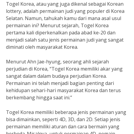
Togel Korea, atau yang juga dikenal sebagai Korean
lottery, adalah permainan judi yang populer di Korea
Selatan. Namun, tahukah kamu dari mana asal usul
permainan ini? Menurut sejarah, Togel Korea
pertama kali diperkenalkan pada abad ke-20 dan
menjadi salah satu jenis permainan judi yang sangat
diminati oleh masyarakat Korea.
Menurut Ahn Jae-hyung, seorang ahli sejarah
perjudian di Korea, “Togel Korea memiliki akar yang
sangat dalam dalam budaya perjudian Korea.
Permainan ini telah menjadi bagian penting dari
kehidupan sehari-hari masyarakat Korea dan terus
berkembang hingga saat ini.”
Togel Korea memiliki beberapa jenis permainan yang
bisa dimainkan, seperti 4D, 3D, dan 2D. Setiap jenis
permainan memiliki aturan dan cara bermain yang
berbeda. Misalnya, untuk permainan 4D, pemain