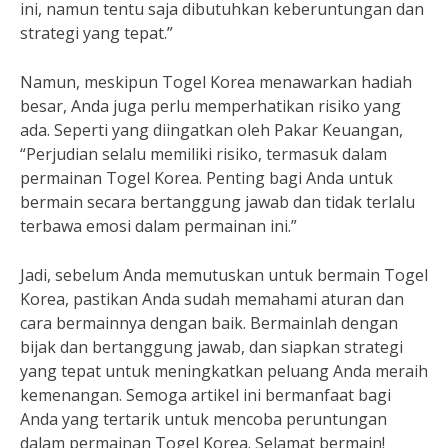
ini, namun tentu saja dibutuhkan keberuntungan dan
strategi yang tepat.”
Namun, meskipun Togel Korea menawarkan hadiah
besar, Anda juga perlu memperhatikan risiko yang
ada. Seperti yang diingatkan oleh Pakar Keuangan,
“Perjudian selalu memiliki risiko, termasuk dalam
permainan Togel Korea. Penting bagi Anda untuk
bermain secara bertanggung jawab dan tidak terlalu
terbawa emosi dalam permainan ini.”
Jadi, sebelum Anda memutuskan untuk bermain Togel
Korea, pastikan Anda sudah memahami aturan dan
cara bermainnya dengan baik. Bermainlah dengan
bijak dan bertanggung jawab, dan siapkan strategi
yang tepat untuk meningkatkan peluang Anda meraih
kemenangan. Semoga artikel ini bermanfaat bagi
Anda yang tertarik untuk mencoba peruntungan
dalam permainan Togel Korea. Selamat bermain!