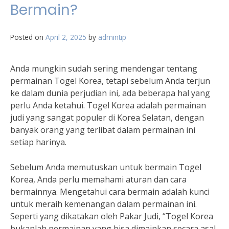
Bermain?
Posted on
April 2, 2025
by
admintip
Anda mungkin sudah sering mendengar tentang
permainan Togel Korea, tetapi sebelum Anda terjun
ke dalam dunia perjudian ini, ada beberapa hal yang
perlu Anda ketahui. Togel Korea adalah permainan
judi yang sangat populer di Korea Selatan, dengan
banyak orang yang terlibat dalam permainan ini
setiap harinya.
Sebelum Anda memutuskan untuk bermain Togel
Korea, Anda perlu memahami aturan dan cara
bermainnya. Mengetahui cara bermain adalah kunci
untuk meraih kemenangan dalam permainan ini.
Seperti yang dikatakan oleh Pakar Judi, “Togel Korea
bukanlah permainan yang bisa dimainkan secara asal-