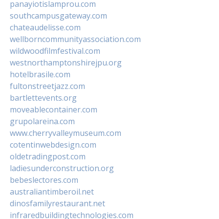
panayiotislamprou.com
southcampusgateway.com
chateaudelisse.com
wellborncommunityassociation.com
wildwoodfilmfestival.com
westnorthamptonshirejpu.org
hotelbrasile.com
fultonstreetjazz.com
bartlettevents.org
moveablecontainer.com
grupolareina.com
www.cherryvalleymuseum.com
cotentinwebdesign.com
oldetradingpost.com
ladiesunderconstruction.org
bebeslectores.com
australiantimberoil.net
dinosfamilyrestaurant.net
infraredbuildingtechnologies.com