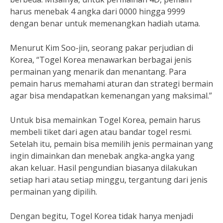
harus menebak 4 angka dari 0000 hingga 9999
dengan benar untuk memenangkan hadiah utama.
Menurut Kim Soo-jin, seorang pakar perjudian di
Korea, “Togel Korea menawarkan berbagai jenis
permainan yang menarik dan menantang. Para
pemain harus memahami aturan dan strategi bermain
agar bisa mendapatkan kemenangan yang maksimal.”
Untuk bisa memainkan Togel Korea, pemain harus
membeli tiket dari agen atau bandar togel resmi.
Setelah itu, pemain bisa memilih jenis permainan yang
ingin dimainkan dan menebak angka-angka yang
akan keluar. Hasil pengundian biasanya dilakukan
setiap hari atau setiap minggu, tergantung dari jenis
permainan yang dipilih.
Dengan begitu, Togel Korea tidak hanya menjadi