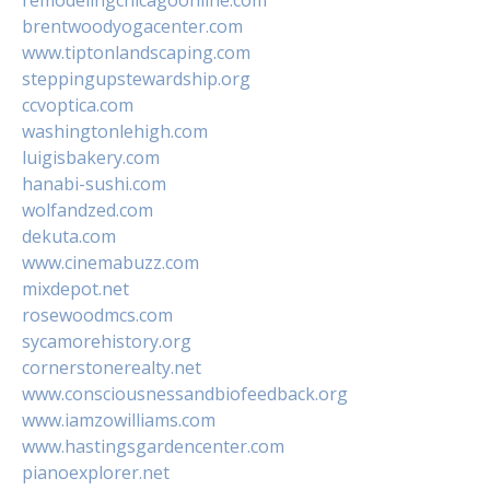
remodelingchicagoonline.com
brentwoodyogacenter.com
www.tiptonlandscaping.com
steppingupstewardship.org
ccvoptica.com
washingtonlehigh.com
luigisbakery.com
hanabi-sushi.com
wolfandzed.com
dekuta.com
www.cinemabuzz.com
mixdepot.net
rosewoodmcs.com
sycamorehistory.org
cornerstonerealty.net
www.consciousnessandbiofeedback.org
www.iamzowilliams.com
www.hastingsgardencenter.com
pianoexplorer.net