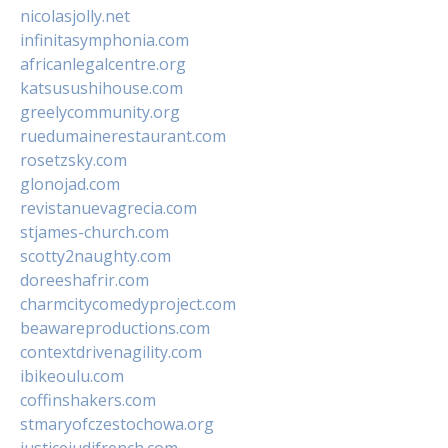
nicolasjolly.net
infinitasymphonia.com
africanlegalcentre.org
katsusushihouse.com
greelycommunity.org
ruedumainerestaurant.com
rosetzsky.com
glonojad.com
revistanuevagrecia.com
stjames-church.com
scotty2naughty.com
doreeshafrir.com
charmcitycomedyproject.com
beawareproductions.com
contextdrivenagility.com
ibikeoulu.com
coffinshakers.com
stmaryofczestochowa.org