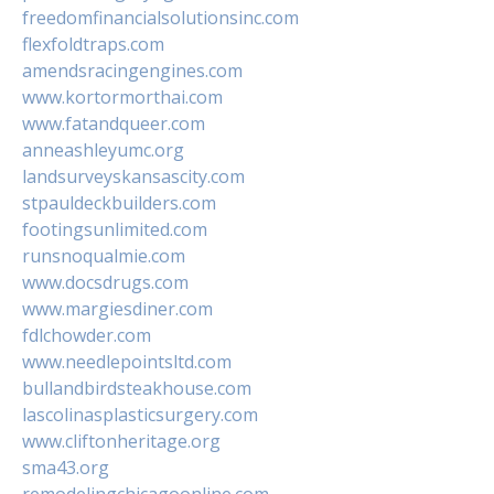
freedomfinancialsolutionsinc.com
flexfoldtraps.com
amendsracingengines.com
www.kortormorthai.com
www.fatandqueer.com
anneashleyumc.org
landsurveyskansascity.com
stpauldeckbuilders.com
footingsunlimited.com
runsnoqualmie.com
www.docsdrugs.com
www.margiesdiner.com
fdlchowder.com
www.needlepointsltd.com
bullandbirdsteakhouse.com
lascolinasplasticsurgery.com
www.cliftonheritage.org
sma43.org