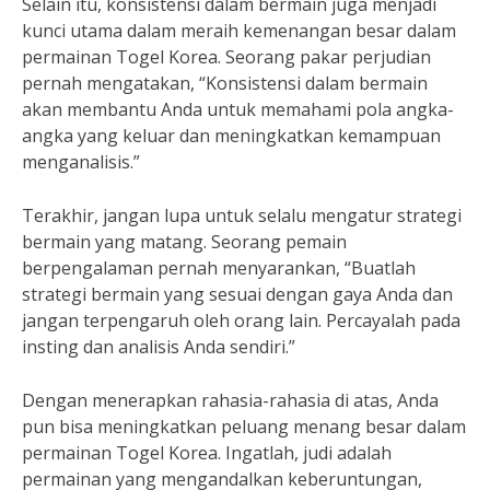
Selain itu, konsistensi dalam bermain juga menjadi
kunci utama dalam meraih kemenangan besar dalam
permainan Togel Korea. Seorang pakar perjudian
pernah mengatakan, “Konsistensi dalam bermain
akan membantu Anda untuk memahami pola angka-
angka yang keluar dan meningkatkan kemampuan
menganalisis.”
Terakhir, jangan lupa untuk selalu mengatur strategi
bermain yang matang. Seorang pemain
berpengalaman pernah menyarankan, “Buatlah
strategi bermain yang sesuai dengan gaya Anda dan
jangan terpengaruh oleh orang lain. Percayalah pada
insting dan analisis Anda sendiri.”
Dengan menerapkan rahasia-rahasia di atas, Anda
pun bisa meningkatkan peluang menang besar dalam
permainan Togel Korea. Ingatlah, judi adalah
permainan yang mengandalkan keberuntungan,