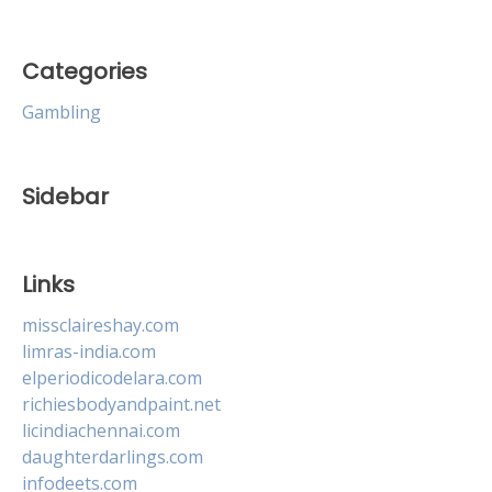
Categories
Gambling
Sidebar
Links
missclaireshay.com
limras-india.com
elperiodicodelara.com
richiesbodyandpaint.net
licindiachennai.com
daughterdarlings.com
infodeets.com