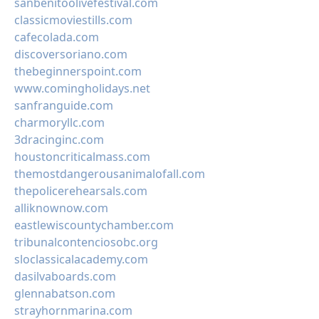
sanbenitoolivefestival.com
classicmoviestills.com
cafecolada.com
discoversoriano.com
thebeginnerspoint.com
www.comingholidays.net
sanfranguide.com
charmoryllc.com
3dracinginc.com
houstoncriticalmass.com
themostdangerousanimalofall.com
thepolicerehearsals.com
alliknownow.com
eastlewiscountychamber.com
tribunalcontenciosobc.org
sloclassicalacademy.com
dasilvaboards.com
glennabatson.com
strayhornmarina.com