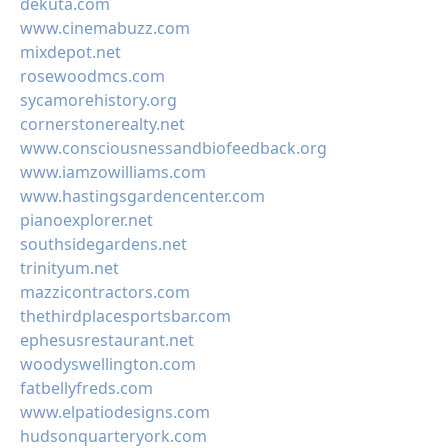
dekuta.com
www.cinemabuzz.com
mixdepot.net
rosewoodmcs.com
sycamorehistory.org
cornerstonerealty.net
www.consciousnessandbiofeedback.org
www.iamzowilliams.com
www.hastingsgardencenter.com
pianoexplorer.net
southsidegardens.net
trinityum.net
mazzicontractors.com
thethirdplacesportsbar.com
ephesusrestaurant.net
woodyswellington.com
fatbellyfreds.com
www.elpatiodesigns.com
hudsonquarteryork.com