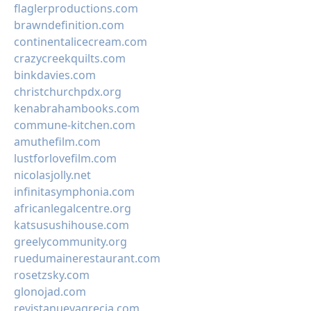
flaglerproductions.com
brawndefinition.com
continentalicecream.com
crazycreekquilts.com
binkdavies.com
christchurchpdx.org
kenabrahambooks.com
commune-kitchen.com
amuthefilm.com
lustforlovefilm.com
nicolasjolly.net
infinitasymphonia.com
africanlegalcentre.org
katsusushihouse.com
greelycommunity.org
ruedumainerestaurant.com
rosetzsky.com
glonojad.com
revistanuevagrecia.com