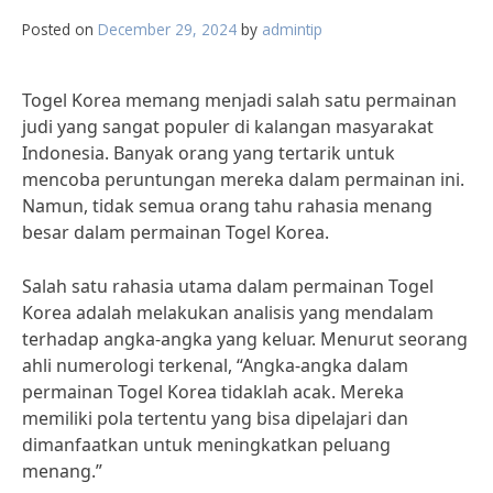
Posted on
December 29, 2024
by
admintip
Togel Korea memang menjadi salah satu permainan
judi yang sangat populer di kalangan masyarakat
Indonesia. Banyak orang yang tertarik untuk
mencoba peruntungan mereka dalam permainan ini.
Namun, tidak semua orang tahu rahasia menang
besar dalam permainan Togel Korea.
Salah satu rahasia utama dalam permainan Togel
Korea adalah melakukan analisis yang mendalam
terhadap angka-angka yang keluar. Menurut seorang
ahli numerologi terkenal, “Angka-angka dalam
permainan Togel Korea tidaklah acak. Mereka
memiliki pola tertentu yang bisa dipelajari dan
dimanfaatkan untuk meningkatkan peluang
menang.”