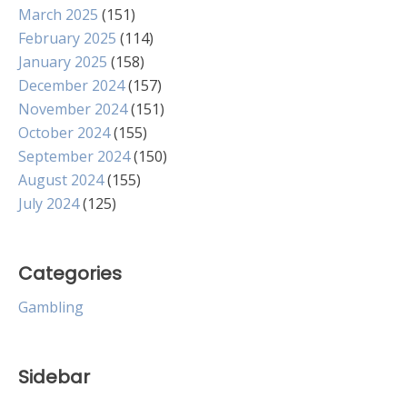
March 2025
(151)
February 2025
(114)
January 2025
(158)
December 2024
(157)
November 2024
(151)
October 2024
(155)
September 2024
(150)
August 2024
(155)
July 2024
(125)
Categories
Gambling
Sidebar