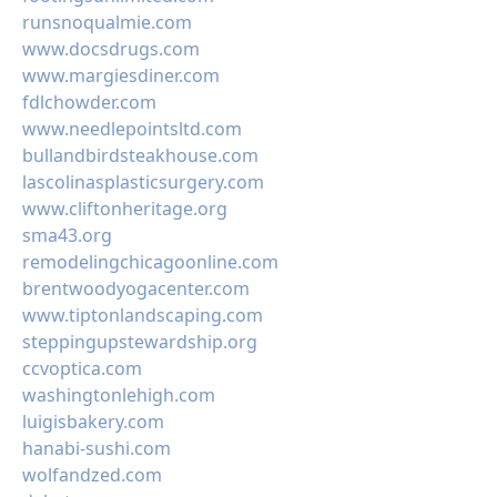
runsnoqualmie.com
www.docsdrugs.com
www.margiesdiner.com
fdlchowder.com
www.needlepointsltd.com
bullandbirdsteakhouse.com
lascolinasplasticsurgery.com
www.cliftonheritage.org
sma43.org
remodelingchicagoonline.com
brentwoodyogacenter.com
www.tiptonlandscaping.com
steppingupstewardship.org
ccvoptica.com
washingtonlehigh.com
luigisbakery.com
hanabi-sushi.com
wolfandzed.com