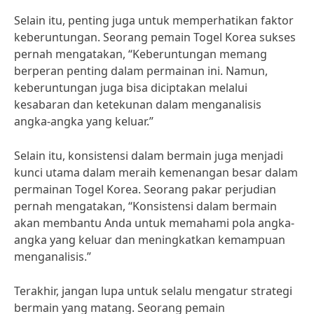
Selain itu, penting juga untuk memperhatikan faktor
keberuntungan. Seorang pemain Togel Korea sukses
pernah mengatakan, “Keberuntungan memang
berperan penting dalam permainan ini. Namun,
keberuntungan juga bisa diciptakan melalui
kesabaran dan ketekunan dalam menganalisis
angka-angka yang keluar.”
Selain itu, konsistensi dalam bermain juga menjadi
kunci utama dalam meraih kemenangan besar dalam
permainan Togel Korea. Seorang pakar perjudian
pernah mengatakan, “Konsistensi dalam bermain
akan membantu Anda untuk memahami pola angka-
angka yang keluar dan meningkatkan kemampuan
menganalisis.”
Terakhir, jangan lupa untuk selalu mengatur strategi
bermain yang matang. Seorang pemain