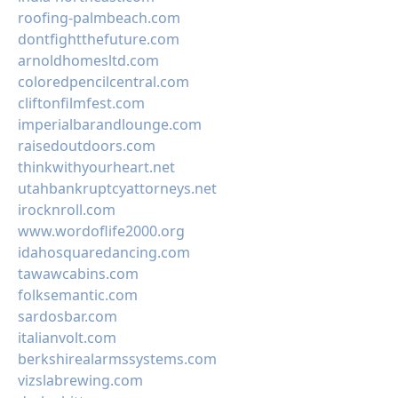
roofing-palmbeach.com
dontfightthefuture.com
arnoldhomesltd.com
coloredpencilcentral.com
cliftonfilmfest.com
imperialbarandlounge.com
raisedoutdoors.com
thinkwithyourheart.net
utahbankruptcyattorneys.net
irocknroll.com
www.wordoflife2000.org
idahosquaredancing.com
tawawcabins.com
folksemantic.com
sardosbar.com
italianvolt.com
berkshirealarmssystems.com
vizslabrewing.com