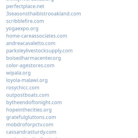
perfectplace.net
3seasonsthaibistrooakland.com
scribblefire.com
yogaexpo.org
home-careassociates.com
andreacavaletto.com
parksleylivestocksupply.com
boisedharmacenter.org
color-agestores.com
wipala.org
loyola-malawi.org
rosychicc.com
outpostboats.com
bytheendoftonight.com
hopeinthecities.org
gratefulgluttons.com
mobdroforpctv.com
cassandrasturdy.com