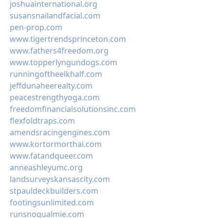
joshuainternational.org
susansnailandfacial.com
pen-prop.com
www.tigertrendsprinceton.com
www.fathers4freedom.org
www.topperlyngundogs.com
runningoftheelkhalf.com
jeffdunaheerealty.com
peacestrengthyoga.com
freedomfinancialsolutionsinc.com
flexfoldtraps.com
amendsracingengines.com
www.kortormorthai.com
www.fatandqueer.com
anneashleyumc.org
landsurveyskansascity.com
stpauldeckbuilders.com
footingsunlimited.com
runsnoqualmie.com