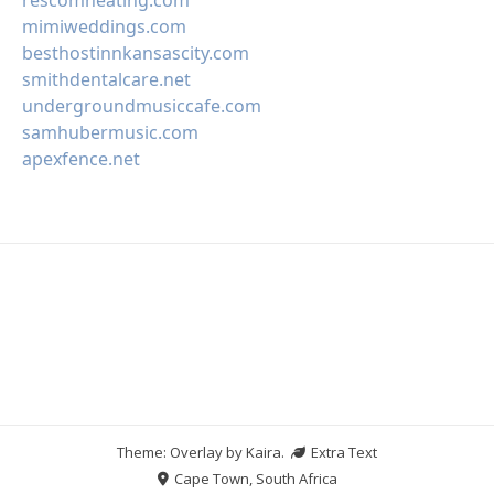
rescomheating.com
mimiweddings.com
besthostinnkansascity.com
smithdentalcare.net
undergroundmusiccafe.com
samhubermusic.com
apexfence.net
Theme: Overlay by
Kaira
.
Extra Text
Cape Town, South Africa