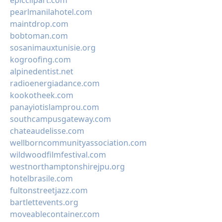
epicclipart.com
pearlmanilahotel.com
maintdrop.com
bobtoman.com
sosanimauxtunisie.org
kogroofing.com
alpinedentist.net
radioenergiadance.com
kookotheek.com
panayiotislamprou.com
southcampusgateway.com
chateaudelisse.com
wellborncommunityassociation.com
wildwoodfilmfestival.com
westnorthamptonshirejpu.org
hotelbrasile.com
fultonstreetjazz.com
bartlettevents.org
moveablecontainer.com