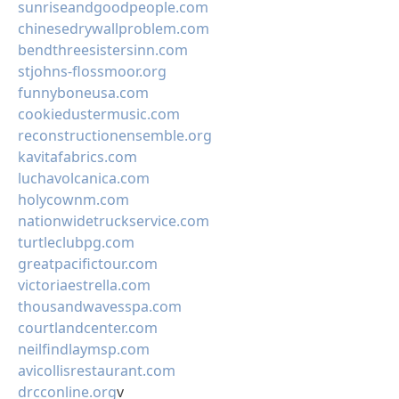
sunriseandgoodpeople.com
chinesedrywallproblem.com
bendthreesistersinn.com
stjohns-flossmoor.org
funnyboneusa.com
cookiedustermusic.com
reconstructionensemble.org
kavitafabrics.com
luchavolcanica.com
holycownm.com
nationwidetruckservice.com
turtleclubpg.com
greatpacifictour.com
victoriaestrella.com
thousandwavesspa.com
courtlandcenter.com
neilfindlaymsp.com
avicollisrestaurant.com
drcconline.org
v