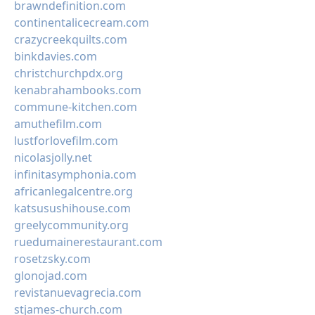
brawndefinition.com
continentalicecream.com
crazycreekquilts.com
binkdavies.com
christchurchpdx.org
kenabrahambooks.com
commune-kitchen.com
amuthefilm.com
lustforlovefilm.com
nicolasjolly.net
infinitasymphonia.com
africanlegalcentre.org
katsusushihouse.com
greelycommunity.org
ruedumainerestaurant.com
rosetzsky.com
glonojad.com
revistanuevagrecia.com
stjames-church.com