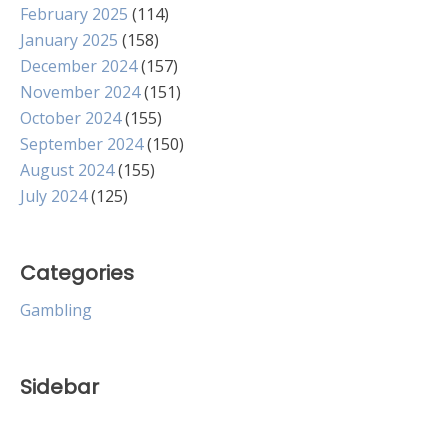
February 2025
(114)
January 2025
(158)
December 2024
(157)
November 2024
(151)
October 2024
(155)
September 2024
(150)
August 2024
(155)
July 2024
(125)
Categories
Gambling
Sidebar