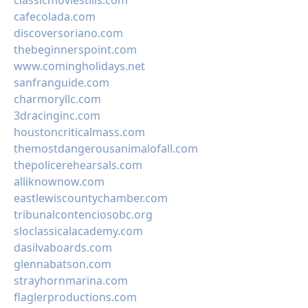
classicmoviestills.com
cafecolada.com
discoversoriano.com
thebeginnerspoint.com
www.comingholidays.net
sanfranguide.com
charmoryllc.com
3dracinginc.com
houstoncriticalmass.com
themostdangerousanimalofall.com
thepolicerehearsals.com
alliknownow.com
eastlewiscountychamber.com
tribunalcontenciosobc.org
sloclassicalacademy.com
dasilvaboards.com
glennabatson.com
strayhornmarina.com
flaglerproductions.com