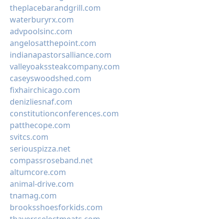
theplacebarandgrill.com
waterburyrx.com
advpoolsinc.com
angelosatthepoint.com
indianapastorsalliance.com
valleyoakssteakcompany.com
caseyswoodshed.com
fixhairchicago.com
denizliesnaf.com
constitutionconferences.com
patthecope.com
svitcs.com
seriouspizza.net
compassroseband.net
altumcore.com
animal-drive.com
tnamag.com
brooksshoesforkids.com