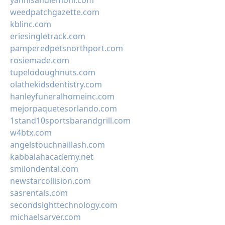
yannisandlemoni.com
weedpatchgazette.com
kblinc.com
eriesingletrack.com
pamperedpetsnorthport.com
rosiemade.com
tupelodoughnuts.com
olathekidsdentistry.com
hanleyfuneralhomeinc.com
mejorpaquetesorlando.com
1stand10sportsbarandgrill.com
w4btx.com
angelstouchnaillash.com
kabbalahacademy.net
smilondental.com
newstarcollision.com
sasrentals.com
secondsighttechnology.com
michaelsarver.com