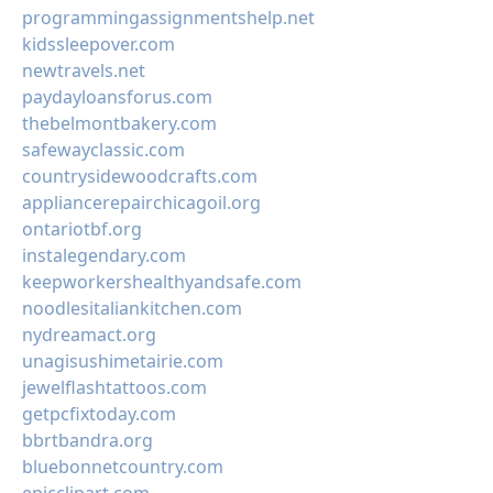
programmingassignmentshelp.net
kidssleepover.com
newtravels.net
paydayloansforus.com
thebelmontbakery.com
safewayclassic.com
countrysidewoodcrafts.com
appliancerepairchicagoil.org
ontariotbf.org
instalegendary.com
keepworkershealthyandsafe.com
noodlesitaliankitchen.com
nydreamact.org
unagisushimetairie.com
jewelflashtattoos.com
getpcfixtoday.com
bbrtbandra.org
bluebonnetcountry.com