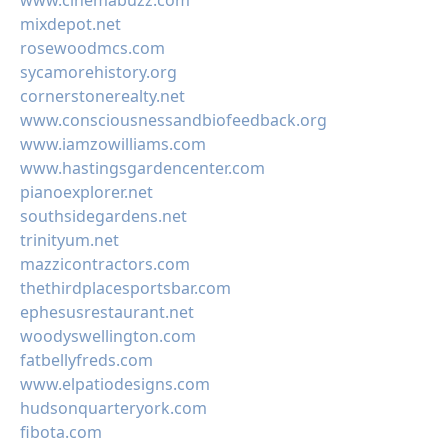
www.cinemabuzz.com
mixdepot.net
rosewoodmcs.com
sycamorehistory.org
cornerstonerealty.net
www.consciousnessandbiofeedback.org
www.iamzowilliams.com
www.hastingsgardencenter.com
pianoexplorer.net
southsidegardens.net
trinityum.net
mazzicontractors.com
thethirdplacesportsbar.com
ephesusrestaurant.net
woodyswellington.com
fatbellyfreds.com
www.elpatiodesigns.com
hudsonquarteryork.com
fibota.com