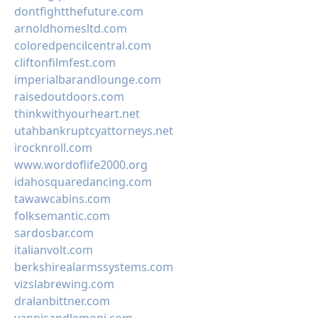
dontfightthefuture.com
arnoldhomesltd.com
coloredpencilcentral.com
cliftonfilmfest.com
imperialbarandlounge.com
raisedoutdoors.com
thinkwithyourheart.net
utahbankruptcyattorneys.net
irocknroll.com
www.wordoflife2000.org
idahosquaredancing.com
tawawcabins.com
folksemantic.com
sardosbar.com
italianvolt.com
berkshirealarmssystems.com
vizslabrewing.com
dralanbittner.com