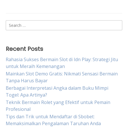
Search
for:
Recent Posts
Rahasia Sukses Bermain Slot di Idn Play: Strategi Jitu
untuk Meraih Kemenangan
Mainkan Slot Demo Gratis: Nikmati Sensasi Bermain
Tanpa Harus Bayar
Berbagai Interpretasi Angka dalam Buku Mimpi
Togel: Apa Artinya?
Teknik Bermain Rolet yang Efektif untuk Pemain
Profesional
Tips dan Trik untuk Mendaftar di Sbobet:
Memaksimalkan Pengalaman Taruhan Anda