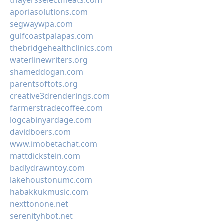
thayersselectmeats.com
aporiasolutions.com
segwaywpa.com
gulfcoastpalapas.com
thebridgehealthclinics.com
waterlinewriters.org
shameddogan.com
parentsoftots.org
creative3drenderings.com
farmerstradecoffee.com
logcabinyardage.com
davidboers.com
www.imobetachat.com
mattdickstein.com
badlydrawntoy.com
lakehoustonumc.com
habakkukmusic.com
nexttonone.net
serenityhbot.net