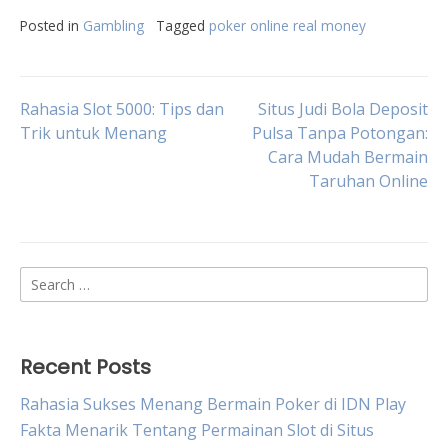
Posted in
Gambling
Tagged
poker online real money
Post
Rahasia Slot 5000: Tips dan
Situs Judi Bola Deposit
Trik untuk Menang
Pulsa Tanpa Potongan:
Cara Mudah Bermain
navigation
Taruhan Online
Search
for:
Recent Posts
Rahasia Sukses Menang Bermain Poker di IDN Play
Fakta Menarik Tentang Permainan Slot di Situs