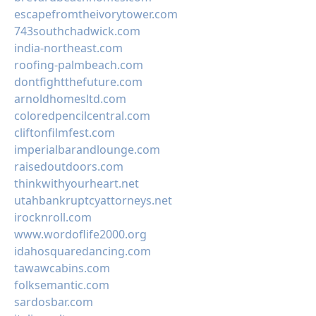
escapefromtheivorytower.com
743southchadwick.com
india-northeast.com
roofing-palmbeach.com
dontfightthefuture.com
arnoldhomesltd.com
coloredpencilcentral.com
cliftonfilmfest.com
imperialbarandlounge.com
raisedoutdoors.com
thinkwithyourheart.net
utahbankruptcyattorneys.net
irocknroll.com
www.wordoflife2000.org
idahosquaredancing.com
tawawcabins.com
folksemantic.com
sardosbar.com