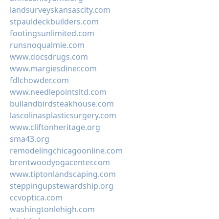
landsurveyskansascity.com
stpauldeckbuilders.com
footingsunlimited.com
runsnoqualmie.com
www.docsdrugs.com
www.margiesdiner.com
fdlchowder.com
www.needlepointsltd.com
bullandbirdsteakhouse.com
lascolinasplasticsurgery.com
www.cliftonheritage.org
sma43.org
remodelingchicagoonline.com
brentwoodyogacenter.com
www.tiptonlandscaping.com
steppingupstewardship.org
ccvoptica.com
washingtonlehigh.com