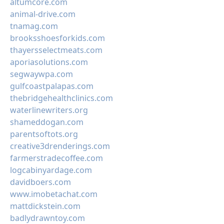
altumcore.com
animal-drive.com
tnamag.com
brooksshoesforkids.com
thayersselectmeats.com
aporiasolutions.com
segwaywpa.com
gulfcoastpalapas.com
thebridgehealthclinics.com
waterlinewriters.org
shameddogan.com
parentsoftots.org
creative3drenderings.com
farmerstradecoffee.com
logcabinyardage.com
davidboers.com
www.imobetachat.com
mattdickstein.com
badlydrawntoy.com