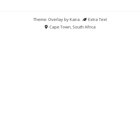
Theme: Overlay by
Kaira
.
Extra Text
Cape Town, South Africa