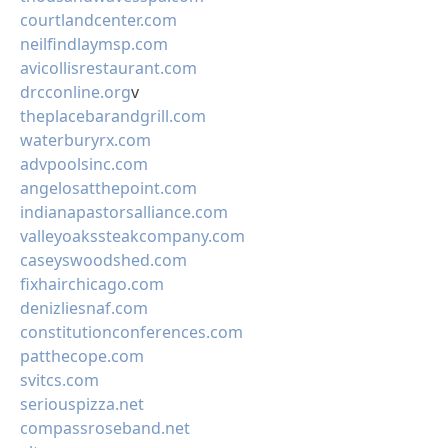
courtlandcenter.com
neilfindlaymsp.com
avicollisrestaurant.com
drcconline.org
v
theplacebarandgrill.com
waterburyrx.com
advpoolsinc.com
angelosatthepoint.com
indianapastorsalliance.com
valleyoakssteakcompany.com
caseyswoodshed.com
fixhairchicago.com
denizliesnaf.com
constitutionconferences.com
patthecope.com
svitcs.com
seriouspizza.net
compassroseband.net