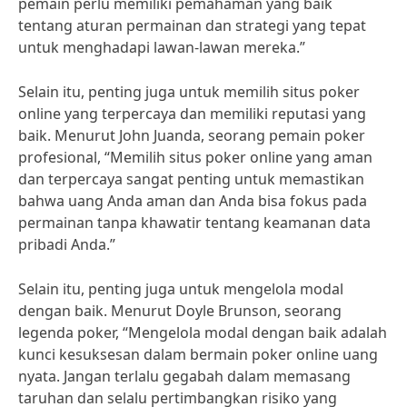
pemain perlu memiliki pemahaman yang baik
tentang aturan permainan dan strategi yang tepat
untuk menghadapi lawan-lawan mereka.”
Selain itu, penting juga untuk memilih situs poker
online yang terpercaya dan memiliki reputasi yang
baik. Menurut John Juanda, seorang pemain poker
profesional, “Memilih situs poker online yang aman
dan terpercaya sangat penting untuk memastikan
bahwa uang Anda aman dan Anda bisa fokus pada
permainan tanpa khawatir tentang keamanan data
pribadi Anda.”
Selain itu, penting juga untuk mengelola modal
dengan baik. Menurut Doyle Brunson, seorang
legenda poker, “Mengelola modal dengan baik adalah
kunci kesuksesan dalam bermain poker online uang
nyata. Jangan terlalu gegabah dalam memasang
taruhan dan selalu pertimbangkan risiko yang