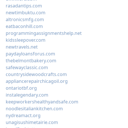
rasadantips.com
newtimbuktu.com
altronicsmfg.com
eatbaconhill.com
programmingassignmentshelp.net
kidssleepover.com
newtravels.net
paydayloansforus.com
thebelmontbakery.com
safewayclassic.com
countrysidewoodcrafts.com
appliancerepairchicagoil.org
ontariotbf.org
instalegendary.com
keepworkershealthyandsafe.com
noodlesitaliankitchen.com
nydreamact.org
unagisushimetairie.com