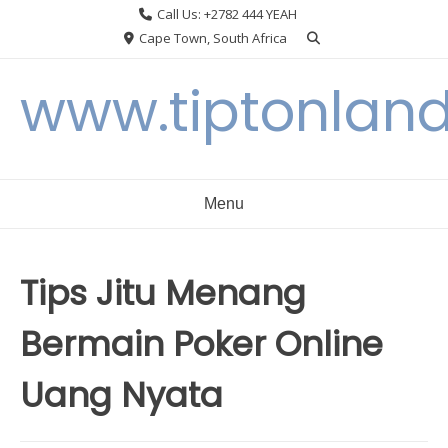
Skip
Call Us: +2782 444 YEAH
to
Cape Town, South Africa
content
www.tiptonlan
Menu
Tips Jitu Menang
Bermain Poker Online
Uang Nyata