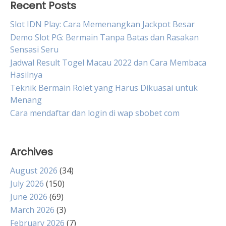
Recent Posts
Slot IDN Play: Cara Memenangkan Jackpot Besar
Demo Slot PG: Bermain Tanpa Batas dan Rasakan
Sensasi Seru
Jadwal Result Togel Macau 2022 dan Cara Membaca
Hasilnya
Teknik Bermain Rolet yang Harus Dikuasai untuk
Menang
Cara mendaftar dan login di wap sbobet com
Archives
August 2026
(34)
July 2026
(150)
June 2026
(69)
March 2026
(3)
February 2026
(7)