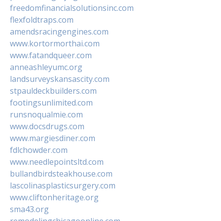
freedomfinancialsolutionsinc.com
flexfoldtraps.com
amendsracingengines.com
www.kortormorthai.com
www.fatandqueer.com
anneashleyumc.org
landsurveyskansascity.com
stpauldeckbuilders.com
footingsunlimited.com
runsnoqualmie.com
www.docsdrugs.com
www.margiesdiner.com
fdlchowder.com
www.needlepointsltd.com
bullandbirdsteakhouse.com
lascolinasplasticsurgery.com
www.cliftonheritage.org
sma43.org