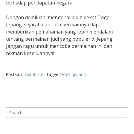
terhadap pendapatan negara.
Dengan demikian, mengenal lebih dekat Togel
Jepang: sejarah dan cara bermainnya dapat
memberikan pemahaman yang lebih mendalam
tentang permainan judi yang populer di Jepang.
Jangan ragu untuk mencoba permainan ini dan
nikmati keseruannya!
Posted in
Gambling
Tagged
togel jepang
Search
for: