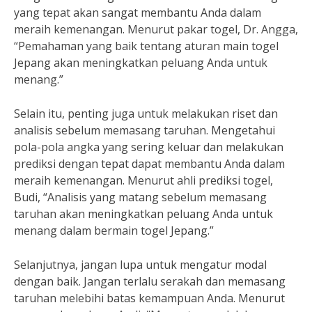
yang tepat akan sangat membantu Anda dalam
meraih kemenangan. Menurut pakar togel, Dr. Angga,
“Pemahaman yang baik tentang aturan main togel
Jepang akan meningkatkan peluang Anda untuk
menang.”
Selain itu, penting juga untuk melakukan riset dan
analisis sebelum memasang taruhan. Mengetahui
pola-pola angka yang sering keluar dan melakukan
prediksi dengan tepat dapat membantu Anda dalam
meraih kemenangan. Menurut ahli prediksi togel,
Budi, “Analisis yang matang sebelum memasang
taruhan akan meningkatkan peluang Anda untuk
menang dalam bermain togel Jepang.”
Selanjutnya, jangan lupa untuk mengatur modal
dengan baik. Jangan terlalu serakah dan memasang
taruhan melebihi batas kemampuan Anda. Menurut