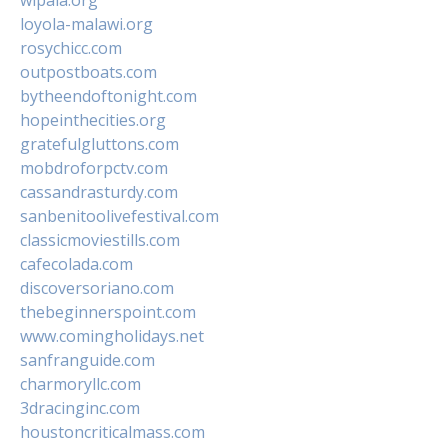
wipala.org
loyola-malawi.org
rosychicc.com
outpostboats.com
bytheendoftonight.com
hopeinthecities.org
gratefulgluttons.com
mobdroforpctv.com
cassandrasturdy.com
sanbenitoolivefestival.com
classicmoviestills.com
cafecolada.com
discoversoriano.com
thebeginnerspoint.com
www.comingholidays.net
sanfranguide.com
charmoryllc.com
3dracinginc.com
houstoncriticalmass.com