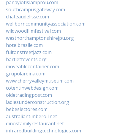
panayiotislamprou.com
southcampusgateway.com
chateaudelisse.com
wellborncommunityassociation.com
wildwoodfilmfestival.com
westnorthamptonshirejpu.org
hotelbrasile.com
fultonstreetjazz.com
bartlettevents.org
moveablecontainer.com
grupolareina.com
www.cherryvalleymuseum.com
cotentinwebdesign.com
oldetradingpost.com
ladiesunderconstruction.org
bebeslectores.com
australiantimberoil.net
dinosfamilyrestaurant.net
infraredbuildingtechnologies.com