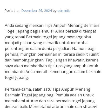
Posted on
December 26, 2024
by
admintip
Anda sedang mencari Tips Ampuh Menang Bermain
Togel Jepang bagi Pemula? Anda berada di tempat
yang tepat! Bermain togel Jepang memang bisa
menjadi pilihan yang menarik untuk mencoba
peruntungan dalam dunia perjudian. Namun, bagi
pemula, mungkin permainan ini terasa sedikit rumit
dan membingungkan. Tapi jangan khawatir, karena
saya akan memberikan tips-tips yang ampuh untuk
membantu Anda meraih kemenangan dalam bermain
togel Jepang.
Pertama-tama, salah satu Tips Ampuh Menang
Bermain Togel Jepang bagi Pemula adalah untuk
memahami aturan dan cara bermain togel Jepang
dengan baik. Mengetahui aturan main dan strategi