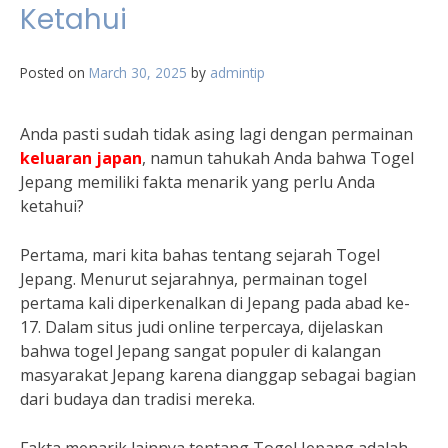
Ketahui
Posted on
March 30, 2025
by
admintip
Anda pasti sudah tidak asing lagi dengan permainan
keluaran japan
, namun tahukah Anda bahwa Togel
Jepang memiliki fakta menarik yang perlu Anda
ketahui?
Pertama, mari kita bahas tentang sejarah Togel
Jepang. Menurut sejarahnya, permainan togel
pertama kali diperkenalkan di Jepang pada abad ke-
17. Dalam situs judi online terpercaya, dijelaskan
bahwa togel Jepang sangat populer di kalangan
masyarakat Jepang karena dianggap sebagai bagian
dari budaya dan tradisi mereka.