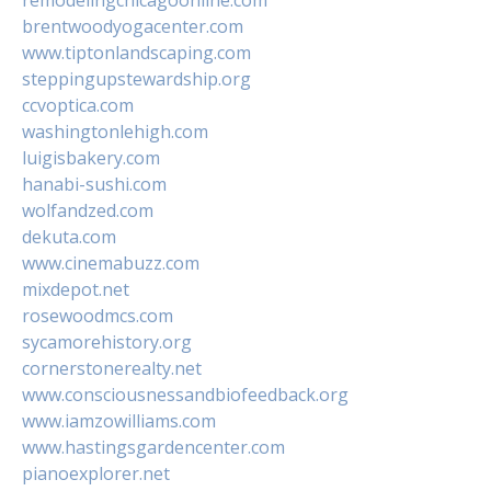
remodelingchicagoonline.com
brentwoodyogacenter.com
www.tiptonlandscaping.com
steppingupstewardship.org
ccvoptica.com
washingtonlehigh.com
luigisbakery.com
hanabi-sushi.com
wolfandzed.com
dekuta.com
www.cinemabuzz.com
mixdepot.net
rosewoodmcs.com
sycamorehistory.org
cornerstonerealty.net
www.consciousnessandbiofeedback.org
www.iamzowilliams.com
www.hastingsgardencenter.com
pianoexplorer.net