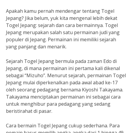
Apakah kamu pernah mendengar tentang Togel
Jepang? Jika belum, yuk kita mengenal lebih dekat
Togel Jepang: sejarah dan cara bermainnya. Togel
Jepang merupakan salah satu permainan judi yang
populer di Jepang. Permainan ini memiliki sejarah
yang panjang dan menarik.
Sejarah Togel Jepang bermula pada zaman Edo di
Jepang, di mana permainan ini pertama kali dikenal
sebagai “Mizuho”. Menurut sejarah, permainan Togel
Jepang mulai diperkenalkan pada awal abad ke-17
oleh seorang pedagang bernama Kiyoshi Takayama.
Takayama menciptakan permainan ini sebagai cara
untuk menghibur para pedagang yang sedang
beristirahat di pasar.
Cara bermain Togel Jepang cukup sederhana. Para
pemain harus memilih angka-angka dari 1 hingga 49