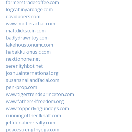
farmerstradecoffee.com
logcabinyardage.com
davidboers.com
www.imobetachat.com
mattdickstein.com
badlydrawntoy.com
lakehoustonumc.com
habakkukmusic.com
nexttonone.net
serenityhbot.net
joshuainternational.org
susansnailandfacial.com
pen-prop.com
www.tigertrendsprinceton.com
www.fathers4freedom.org
www.topperlyngundogs.com
runningoftheelkhalf.com
jeffdunaheerealty.com
peacestrengthyoga.com