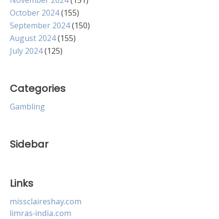
November 2024
(151)
October 2024
(155)
September 2024
(150)
August 2024
(155)
July 2024
(125)
Categories
Gambling
Sidebar
Links
missclaireshay.com
limras-india.com