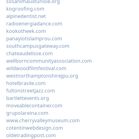
sosanimauxtunisie.org
kogroofing.com
alpinedentist.net
radioenergiadance.com
kookotheek.com
panayiotislamprou.com
southcampusgateway.com
chateaudelisse.com
wellborncommunityassociation.com
wildwoodfilmfestival.com
westnorthamptonshirejpu.org
hotelbrasile.com
fultonstreetjazz.com
bartlettevents.org
moveablecontainer.com
grupolareina.com
www.cherryvalleymuseum.com
cotentinwebdesign.com
oldetradingpost.com