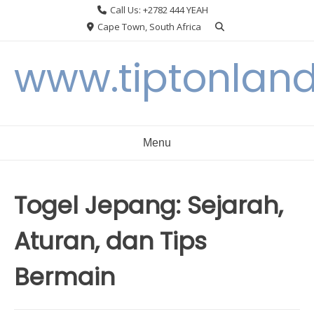
Skip
Call Us: +2782 444 YEAH
to
Cape Town, South Africa
content
www.tiptonlan
Menu
Togel Jepang: Sejarah,
Aturan, dan Tips
Bermain