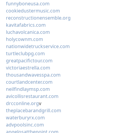
funnyboneusa.com
cookiedustermusic.com
reconstructionensemble.org
kavitafabrics.com
luchavolcanica.com
holycownm.com
nationwidetruckservice.com
turtleclubpg.com
greatpacifictour.com
victoriaestrella.com
thousandwavesspa.com
courtlandcenter.com
neilfindlaymsp.com
avicollisrestaurant.com
drcconline.org
v
theplacebarandgrill.com
waterburyrx.com
advpoolsinc.com
angelosatthepoint.com