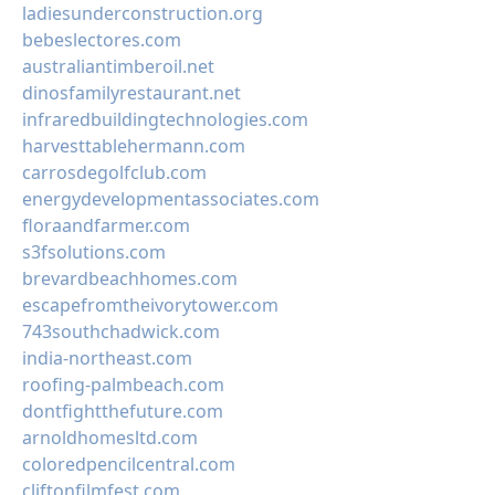
ladiesunderconstruction.org
bebeslectores.com
australiantimberoil.net
dinosfamilyrestaurant.net
infraredbuildingtechnologies.com
harvesttablehermann.com
carrosdegolfclub.com
energydevelopmentassociates.com
floraandfarmer.com
s3fsolutions.com
brevardbeachhomes.com
escapefromtheivorytower.com
743southchadwick.com
india-northeast.com
roofing-palmbeach.com
dontfightthefuture.com
arnoldhomesltd.com
coloredpencilcentral.com
cliftonfilmfest.com