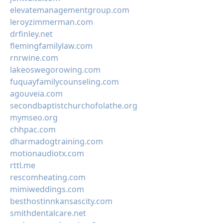
elevatemanagementgroup.com
leroyzimmerman.com
drfinley.net
flemingfamilylaw.com
rnrwine.com
lakeoswegorowing.com
fuquayfamilycounseling.com
agouveia.com
secondbaptistchurchofolathe.org
mymseo.org
chhpac.com
dharmadogtraining.com
motionaudiotx.com
rttl.me
rescomheating.com
mimiweddings.com
besthostinnkansascity.com
smithdentalcare.net