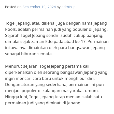
Posted on
September 19, 2024
by
admintip
Togel Jepang, atau dikenal juga dengan nama Jepang
Pools, adalah permainan judi yang populer di Jepang.
Sejarah Togel Jepang sendiri sudah cukup panjang,
dimulai sejak zaman Edo pada abad ke-17. Permainan
ini awalnya dimainkan oleh para bangsawan Jepang
sebagai hiburan semata.
Menurut sejarah, Togel Jepang pertama kali
diperkenalkan oleh seorang bangsawan Jepang yang
ingin mencari cara baru untuk menghibur diri.
Dengan aturan yang sederhana, permainan ini pun
menjadi populer di kalangan masyarakat umum.
Hingga kini, Togel Jepang tetap menjadi salah satu
permainan judi yang diminati di Jepang.