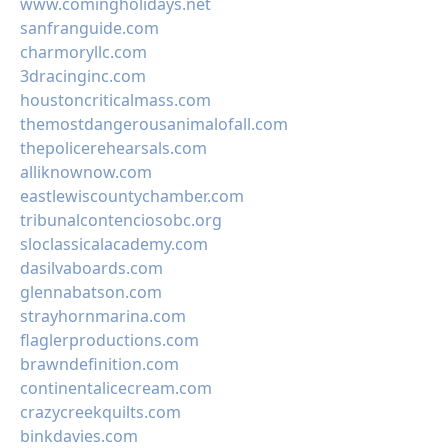
www.comingholidays.net
sanfranguide.com
charmoryllc.com
3dracinginc.com
houstoncriticalmass.com
themostdangerousanimalofall.com
thepolicerehearsals.com
alliknownow.com
eastlewiscountychamber.com
tribunalcontenciosobc.org
sloclassicalacademy.com
dasilvaboards.com
glennabatson.com
strayhornmarina.com
flaglerproductions.com
brawndefinition.com
continentalicecream.com
crazycreekquilts.com
binkdavies.com