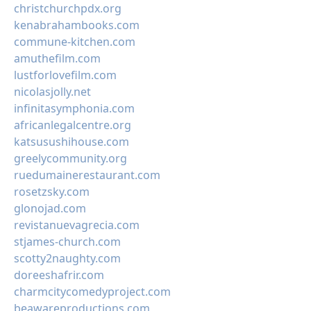
christchurchpdx.org
kenabrahambooks.com
commune-kitchen.com
amuthefilm.com
lustforlovefilm.com
nicolasjolly.net
infinitasymphonia.com
africanlegalcentre.org
katsusushihouse.com
greelycommunity.org
ruedumainerestaurant.com
rosetzsky.com
glonojad.com
revistanuevagrecia.com
stjames-church.com
scotty2naughty.com
doreeshafrir.com
charmcitycomedyproject.com
beawareproductions.com