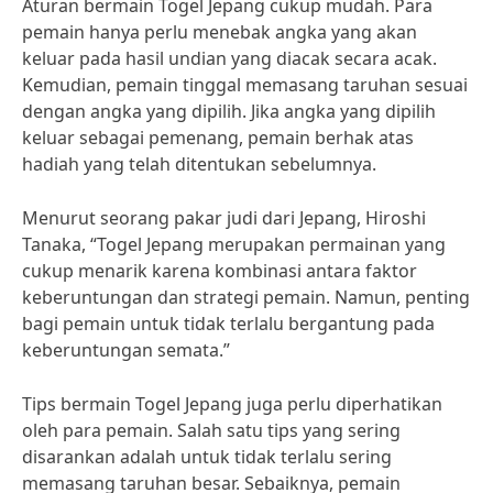
Aturan bermain Togel Jepang cukup mudah. Para
pemain hanya perlu menebak angka yang akan
keluar pada hasil undian yang diacak secara acak.
Kemudian, pemain tinggal memasang taruhan sesuai
dengan angka yang dipilih. Jika angka yang dipilih
keluar sebagai pemenang, pemain berhak atas
hadiah yang telah ditentukan sebelumnya.
Menurut seorang pakar judi dari Jepang, Hiroshi
Tanaka, “Togel Jepang merupakan permainan yang
cukup menarik karena kombinasi antara faktor
keberuntungan dan strategi pemain. Namun, penting
bagi pemain untuk tidak terlalu bergantung pada
keberuntungan semata.”
Tips bermain Togel Jepang juga perlu diperhatikan
oleh para pemain. Salah satu tips yang sering
disarankan adalah untuk tidak terlalu sering
memasang taruhan besar. Sebaiknya, pemain