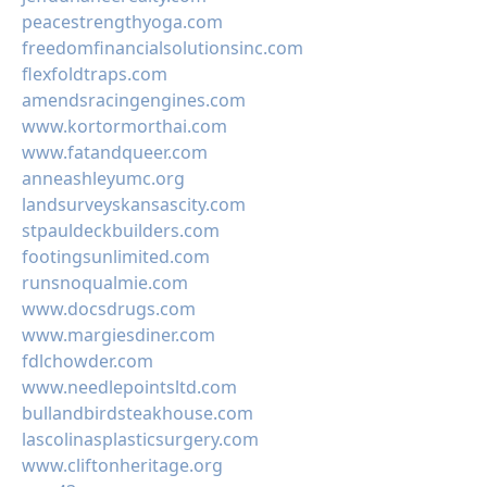
peacestrengthyoga.com
freedomfinancialsolutionsinc.com
flexfoldtraps.com
amendsracingengines.com
www.kortormorthai.com
www.fatandqueer.com
anneashleyumc.org
landsurveyskansascity.com
stpauldeckbuilders.com
footingsunlimited.com
runsnoqualmie.com
www.docsdrugs.com
www.margiesdiner.com
fdlchowder.com
www.needlepointsltd.com
bullandbirdsteakhouse.com
lascolinasplasticsurgery.com
www.cliftonheritage.org