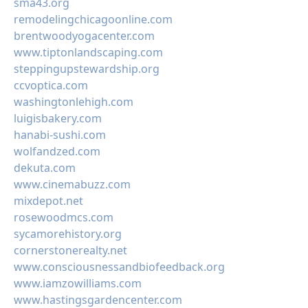
sma43.org
remodelingchicagoonline.com
brentwoodyogacenter.com
www.tiptonlandscaping.com
steppingupstewardship.org
ccvoptica.com
washingtonlehigh.com
luigisbakery.com
hanabi-sushi.com
wolfandzed.com
dekuta.com
www.cinemabuzz.com
mixdepot.net
rosewoodmcs.com
sycamorehistory.org
cornerstonerealty.net
www.consciousnessandbiofeedback.org
www.iamzowilliams.com
www.hastingsgardencenter.com