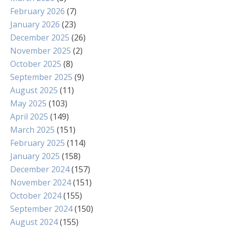
February 2026
(7)
January 2026
(23)
December 2025
(26)
November 2025
(2)
October 2025
(8)
September 2025
(9)
August 2025
(11)
May 2025
(103)
April 2025
(149)
March 2025
(151)
February 2025
(114)
January 2025
(158)
December 2024
(157)
November 2024
(151)
October 2024
(155)
September 2024
(150)
August 2024
(155)