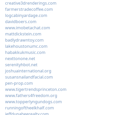
creative3drenderings.com
farmerstradecoffee.com
logcabinyardage.com
davidboers.com
www.imobetachat.com
mattdickstein.com
badlydrawntoy.com
lakehoustonumc.com
habakkukmusic.com
nexttonone.net
serenityhbot.net
joshuainternational.org
susansnailandfacial.com
pen-prop.com
www.tigertrendsprinceton.com
www.fathers4freedom.org
www.topperlyngundogs.com
runningoftheelkhalf.com
jeffdunaheerealty.com