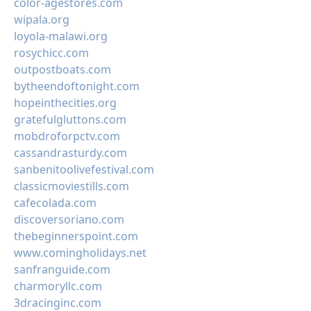
color-agestores.com
wipala.org
loyola-malawi.org
rosychicc.com
outpostboats.com
bytheendoftonight.com
hopeinthecities.org
gratefulgluttons.com
mobdroforpctv.com
cassandrasturdy.com
sanbenitoolivefestival.com
classicmoviestills.com
cafecolada.com
discoversoriano.com
thebeginnerspoint.com
www.comingholidays.net
sanfranguide.com
charmoryllc.com
3dracinginc.com