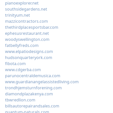
pianoexplorer.net
southsidegardens.net
trinityum.net
mazzicontractors.com
thethirdplacesportsbar.com
ephesusrestaurant.net
woodyswellington.com
fatbellyfreds.com
www.elpatiodesigns.com
hudsonquarteryork.com
fibota.com
www.cdgerba.com
parunocentraldemusica.com
www.guardianangelassistedliving.com
trondhjemsturnforening.com
diamondplazakenya.com
tbwredlion.com
billsautorepairandsales.com
quantum-naturals.com