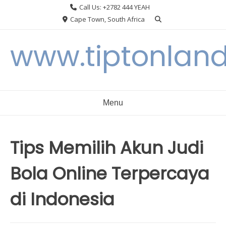
Skip
Call Us: +2782 444 YEAH
to
Cape Town, South Africa
content
www.tiptonlan
Menu
Tips Memilih Akun Judi
Bola Online Terpercaya
di Indonesia