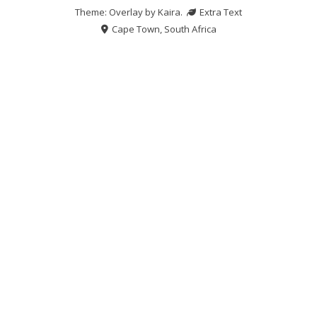
Theme: Overlay by
Kaira
.
Extra Text
Cape Town, South Africa