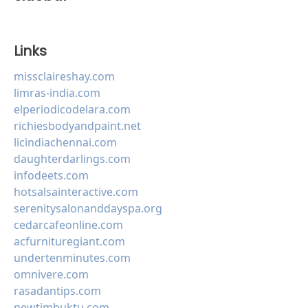
Links
missclaireshay.com
limras-india.com
elperiodicodelara.com
richiesbodyandpaint.net
licindiachennai.com
daughterdarlings.com
infodeets.com
hotsalsainteractive.com
serenitysalonanddayspa.org
cedarcafeonline.com
acfurnituregiant.com
undertenminutes.com
omnivere.com
rasadantips.com
newtimbuktu.com