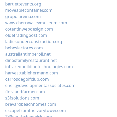
bartlettevents.org
moveablecontainer.com
grupolareina.com
www.cherryvalleymuseum.com
cotentinwebdesign.com
oldetradingpost.com
ladiesunderconstruction.org
bebeslectores.com
australiantimberoil.net
dinosfamilyrestaurant.net
infraredbuildingtechnologies.com
harvesttablehermann.com
carrosdegolfclub.com
energydevelopmentassociates.com
floraandfarmer.com
s3fsolutions.com
brevardbeachhomes.com
escapefromtheivorytower.com
743southchadwick.com