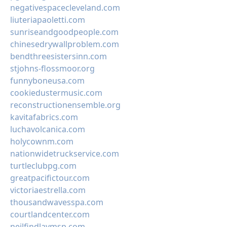
negativespacecleveland.com
liuteriapaoletti.com
sunriseandgoodpeople.com
chinesedrywallproblem.com
bendthreesistersinn.com
stjohns-flossmoor.org
funnyboneusa.com
cookiedustermusic.com
reconstructionensemble.org
kavitafabrics.com
luchavolcanica.com
holycownm.com
nationwidetruckservice.com
turtleclubpg.com
greatpacifictour.com
victoriaestrella.com
thousandwavesspa.com
courtlandcenter.com
neilfindlaymsp.com