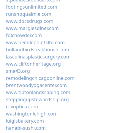
footingsunlimited.com
runsnoqualmie.com
www.docsdrugs.com
www.margiesdiner.com
fdlchowder.com
www.needlepointsltd.com
bullandbirdsteakhouse.com
lascolinasplasticsurgery.com
www.cliftonheritage.org
sma43.org
remodelingchicagoonline.com
brentwoodyogacenter.com
www.tiptonlandscaping.com
steppingupstewardship.org
ccvoptica.com
washingtonlehigh.com
luigisbakery.com
hanabi-sushi.com