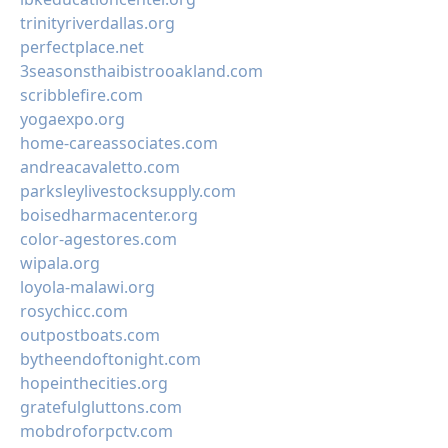
trinityriverdallas.org
perfectplace.net
3seasonsthaibistrooakland.com
scribblefire.com
yogaexpo.org
home-careassociates.com
andreacavaletto.com
parksleylivestocksupply.com
boisedharmacenter.org
color-agestores.com
wipala.org
loyola-malawi.org
rosychicc.com
outpostboats.com
bytheendoftonight.com
hopeinthecities.org
gratefulgluttons.com
mobdroforpctv.com