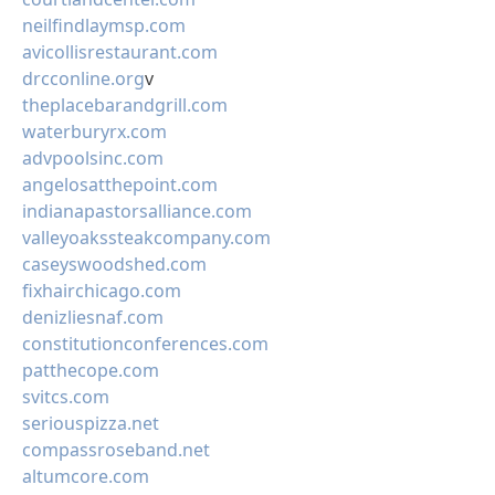
neilfindlaymsp.com
avicollisrestaurant.com
drcconline.org
v
theplacebarandgrill.com
waterburyrx.com
advpoolsinc.com
angelosatthepoint.com
indianapastorsalliance.com
valleyoakssteakcompany.com
caseyswoodshed.com
fixhairchicago.com
denizliesnaf.com
constitutionconferences.com
patthecope.com
svitcs.com
seriouspizza.net
compassroseband.net
altumcore.com