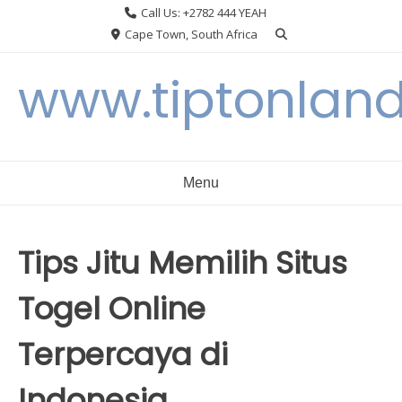
Skip
Call Us: +2782 444 YEAH
to
Cape Town, South Africa
content
www.tiptonlan
Menu
Tips Jitu Memilih Situs
Togel Online
Terpercaya di
Indonesia