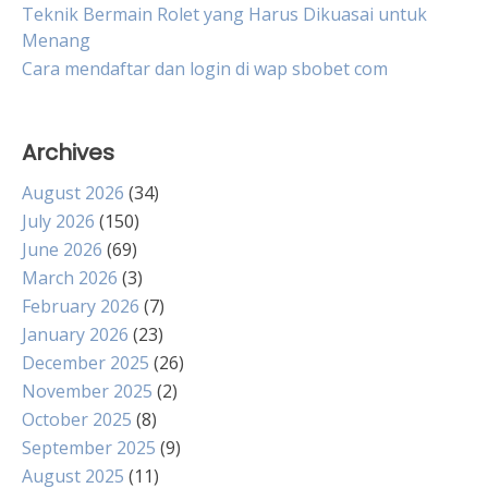
Teknik Bermain Rolet yang Harus Dikuasai untuk
Menang
Cara mendaftar dan login di wap sbobet com
Archives
August 2026
(34)
July 2026
(150)
June 2026
(69)
March 2026
(3)
February 2026
(7)
January 2026
(23)
December 2025
(26)
November 2025
(2)
October 2025
(8)
September 2025
(9)
August 2025
(11)