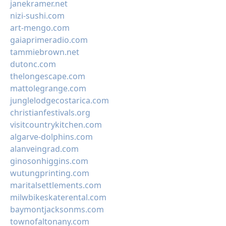
janekramer.net
nizi-sushi.com
art-mengo.com
gaiaprimeradio.com
tammiebrown.net
dutonc.com
thelongescape.com
mattolegrange.com
junglelodgecostarica.com
christianfestivals.org
visitcountrykitchen.com
algarve-dolphins.com
alanveingrad.com
ginosonhiggins.com
wutungprinting.com
maritalsettlements.com
milwbikeskaterental.com
baymontjacksonms.com
townofaltonany.com