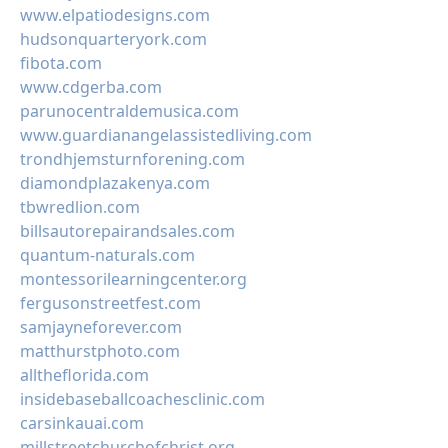
www.elpatiodesigns.com
hudsonquarteryork.com
fibota.com
www.cdgerba.com
parunocentraldemusica.com
www.guardianangelassistedliving.com
trondhjemsturnforening.com
diamondplazakenya.com
tbwredlion.com
billsautorepairandsales.com
quantum-naturals.com
montessorilearningcenter.org
fergusonstreetfest.com
samjayneforever.com
matthurstphoto.com
alltheflorida.com
insidebaseballcoachesclinic.com
carsinkauai.com
millstreetchurchofchrist.org