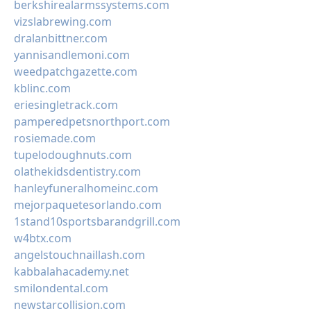
berkshirealarmssystems.com
vizslabrewing.com
dralanbittner.com
yannisandlemoni.com
weedpatchgazette.com
kblinc.com
eriesingletrack.com
pamperedpetsnorthport.com
rosiemade.com
tupelodoughnuts.com
olathekidsdentistry.com
hanleyfuneralhomeinc.com
mejorpaquetesorlando.com
1stand10sportsbarandgrill.com
w4btx.com
angelstouchnaillash.com
kabbalahacademy.net
smilondental.com
newstarcollision.com