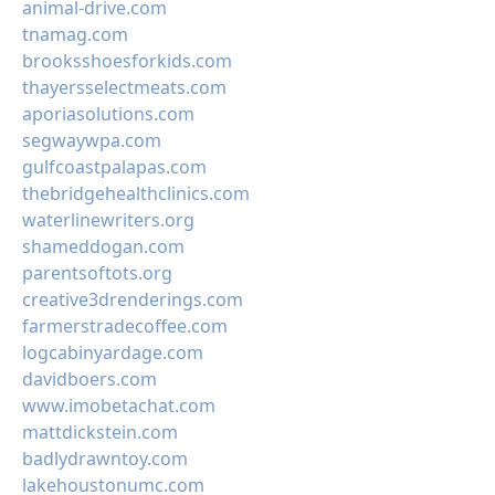
animal-drive.com
tnamag.com
brooksshoesforkids.com
thayersselectmeats.com
aporiasolutions.com
segwaywpa.com
gulfcoastpalapas.com
thebridgehealthclinics.com
waterlinewriters.org
shameddogan.com
parentsoftots.org
creative3drenderings.com
farmerstradecoffee.com
logcabinyardage.com
davidboers.com
www.imobetachat.com
mattdickstein.com
badlydrawntoy.com
lakehoustonumc.com