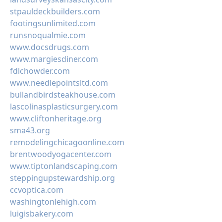
stpauldeckbuilders.com
footingsunlimited.com
runsnoqualmie.com
www.docsdrugs.com
www.margiesdiner.com
fdlchowder.com
www.needlepointsltd.com
bullandbirdsteakhouse.com
lascolinasplasticsurgery.com
www.cliftonheritage.org
sma43.org
remodelingchicagoonline.com
brentwoodyogacenter.com
www.tiptonlandscaping.com
steppingupstewardship.org
ccvoptica.com
washingtonlehigh.com
luigisbakery.com