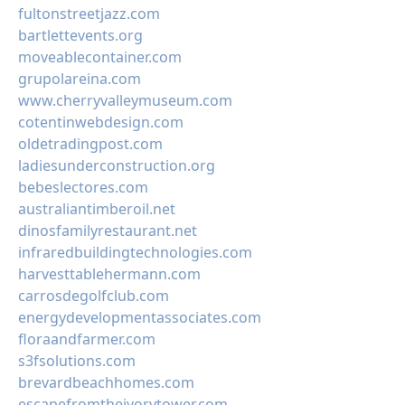
fultonstreetjazz.com
bartlettevents.org
moveablecontainer.com
grupolareina.com
www.cherryvalleymuseum.com
cotentinwebdesign.com
oldetradingpost.com
ladiesunderconstruction.org
bebeslectores.com
australiantimberoil.net
dinosfamilyrestaurant.net
infraredbuildingtechnologies.com
harvesttablehermann.com
carrosdegolfclub.com
energydevelopmentassociates.com
floraandfarmer.com
s3fsolutions.com
brevardbeachhomes.com
escapefromtheivorytower.com