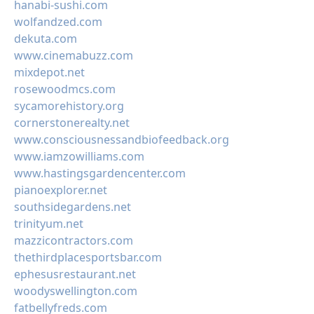
hanabi-sushi.com
wolfandzed.com
dekuta.com
www.cinemabuzz.com
mixdepot.net
rosewoodmcs.com
sycamorehistory.org
cornerstonerealty.net
www.consciousnessandbiofeedback.org
www.iamzowilliams.com
www.hastingsgardencenter.com
pianoexplorer.net
southsidegardens.net
trinityum.net
mazzicontractors.com
thethirdplacesportsbar.com
ephesusrestaurant.net
woodyswellington.com
fatbellyfreds.com