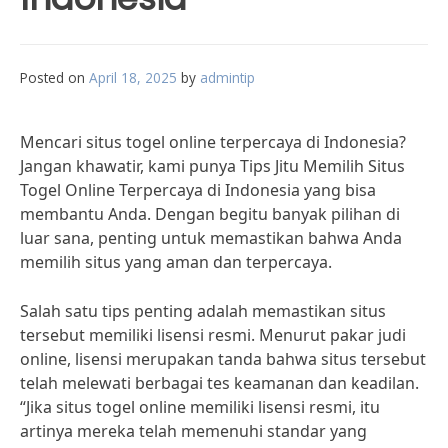
Posted on
April 18, 2025
by
admintip
Mencari situs togel online terpercaya di Indonesia?
Jangan khawatir, kami punya Tips Jitu Memilih Situs
Togel Online Terpercaya di Indonesia yang bisa
membantu Anda. Dengan begitu banyak pilihan di
luar sana, penting untuk memastikan bahwa Anda
memilih situs yang aman dan terpercaya.
Salah satu tips penting adalah memastikan situs
tersebut memiliki lisensi resmi. Menurut pakar judi
online, lisensi merupakan tanda bahwa situs tersebut
telah melewati berbagai tes keamanan dan keadilan.
“Jika situs togel online memiliki lisensi resmi, itu
artinya mereka telah memenuhi standar yang