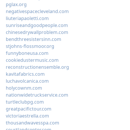
pglax.org
negativespacecleveland.com
liuteriapaoletti.com
sunriseandgoodpeople.com
chinesedrywallproblem.com
bendthreesistersinn.com
stjohns-flossmoor.org
funnyboneusa.com
cookiedustermusic.com
reconstructionensemble.org
kavitafabrics.com
luchavolcanica.com
holycownm.com
nationwidetruckservice.com
turtleclubpg.com
greatpacifictour.com
victoriaestrella.com
thousandwavesspa.com
courtlandcenter.com