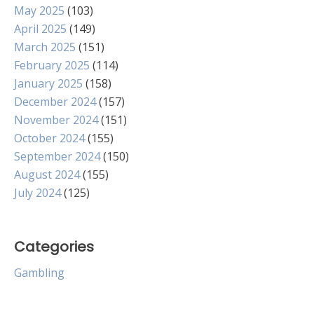
May 2025
(103)
April 2025
(149)
March 2025
(151)
February 2025
(114)
January 2025
(158)
December 2024
(157)
November 2024
(151)
October 2024
(155)
September 2024
(150)
August 2024
(155)
July 2024
(125)
Categories
Gambling