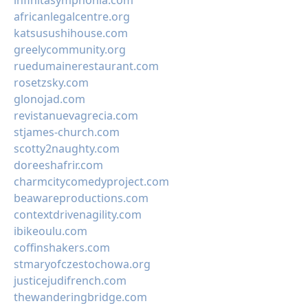
infinitasymphonia.com
africanlegalcentre.org
katsusushihouse.com
greelycommunity.org
ruedumainerestaurant.com
rosetzsky.com
glonojad.com
revistanuevagrecia.com
stjames-church.com
scotty2naughty.com
doreeshafrir.com
charmcitycomedyproject.com
beawareproductions.com
contextdrivenagility.com
ibikeoulu.com
coffinshakers.com
stmaryofczestochowa.org
justicejudifrench.com
thewanderingbridge.com