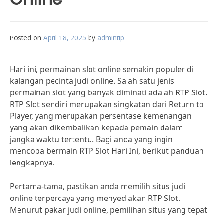
Posted on
April 18, 2025
by
admintip
Hari ini, permainan slot online semakin populer di
kalangan pecinta judi online. Salah satu jenis
permainan slot yang banyak diminati adalah RTP Slot.
RTP Slot sendiri merupakan singkatan dari Return to
Player, yang merupakan persentase kemenangan
yang akan dikembalikan kepada pemain dalam
jangka waktu tertentu. Bagi anda yang ingin
mencoba bermain RTP Slot Hari Ini, berikut panduan
lengkapnya.
Pertama-tama, pastikan anda memilih situs judi
online terpercaya yang menyediakan RTP Slot.
Menurut pakar judi online, pemilihan situs yang tepat