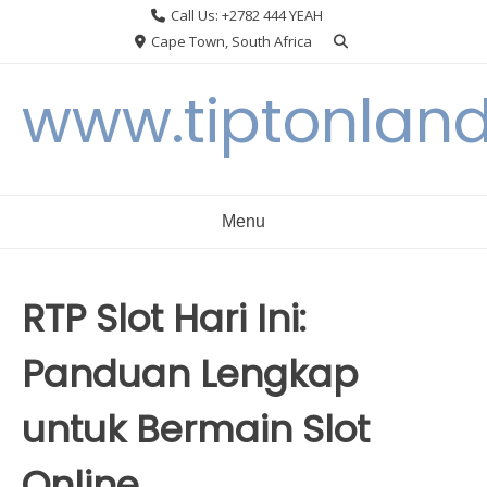
Skip
Call Us: +2782 444 YEAH
to
Cape Town, South Africa
content
www.tiptonlan
Menu
RTP Slot Hari Ini:
Panduan Lengkap
untuk Bermain Slot
Online