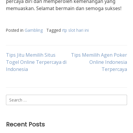
percaya diri dan memperoleh kemenangan yang
memuaskan. Selamat bermain dan semoga sukses!
Posted in
Gambling
Tagged
rtp slot hari ini
Post
Tips Jitu Memilih Situs
Tips Memilih Agen Poker
Togel Online Terpercaya di
Online Indonesia
Indonesia
Terpercaya
navigation
Search
for:
Recent Posts