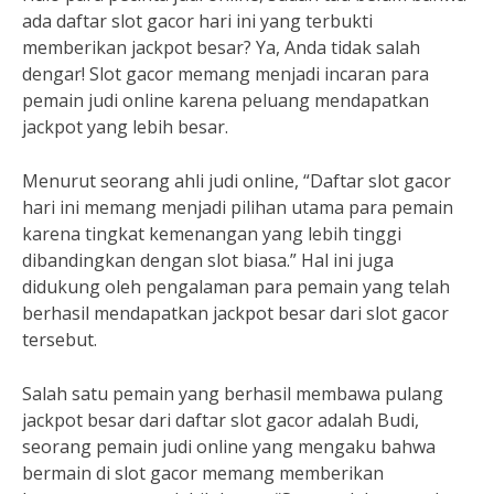
ada daftar slot gacor hari ini yang terbukti
memberikan jackpot besar? Ya, Anda tidak salah
dengar! Slot gacor memang menjadi incaran para
pemain judi online karena peluang mendapatkan
jackpot yang lebih besar.
Menurut seorang ahli judi online, “Daftar slot gacor
hari ini memang menjadi pilihan utama para pemain
karena tingkat kemenangan yang lebih tinggi
dibandingkan dengan slot biasa.” Hal ini juga
didukung oleh pengalaman para pemain yang telah
berhasil mendapatkan jackpot besar dari slot gacor
tersebut.
Salah satu pemain yang berhasil membawa pulang
jackpot besar dari daftar slot gacor adalah Budi,
seorang pemain judi online yang mengaku bahwa
bermain di slot gacor memang memberikan