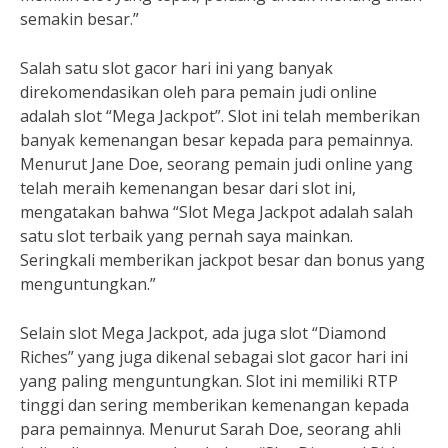
semakin besar.”
Salah satu slot gacor hari ini yang banyak
direkomendasikan oleh para pemain judi online
adalah slot “Mega Jackpot”. Slot ini telah memberikan
banyak kemenangan besar kepada para pemainnya.
Menurut Jane Doe, seorang pemain judi online yang
telah meraih kemenangan besar dari slot ini,
mengatakan bahwa “Slot Mega Jackpot adalah salah
satu slot terbaik yang pernah saya mainkan.
Seringkali memberikan jackpot besar dan bonus yang
menguntungkan.”
Selain slot Mega Jackpot, ada juga slot “Diamond
Riches” yang juga dikenal sebagai slot gacor hari ini
yang paling menguntungkan. Slot ini memiliki RTP
tinggi dan sering memberikan kemenangan kepada
para pemainnya. Menurut Sarah Doe, seorang ahli