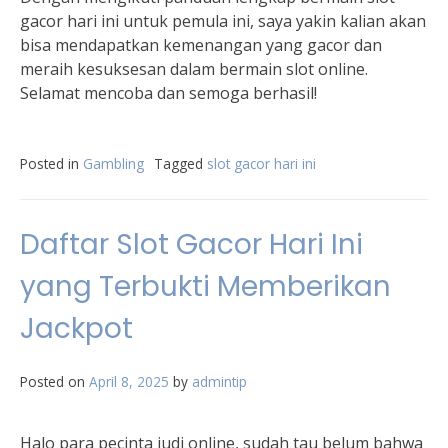
gacor hari ini untuk pemula ini, saya yakin kalian akan
bisa mendapatkan kemenangan yang gacor dan
meraih kesuksesan dalam bermain slot online.
Selamat mencoba dan semoga berhasil!
Posted in
Gambling
Tagged
slot gacor hari ini
Daftar Slot Gacor Hari Ini
yang Terbukti Memberikan
Jackpot
Posted on
April 8, 2025
by
admintip
Halo para pecinta judi online, sudah tau belum bahwa