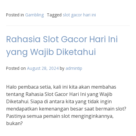
Posted in
Gambling
Tagged
slot gacor hari ini
Rahasia Slot Gacor Hari Ini
yang Wajib Diketahui
Posted on
August 28, 2024
by
admintip
Halo pembaca setia, kali ini kita akan membahas
tentang Rahasia Slot Gacor Hari Ini yang Wajib
Diketahui. Siapa di antara kita yang tidak ingin
mendapatkan kemenangan besar saat bermain slot?
Pastinya semua pemain slot menginginkannya,
bukan?