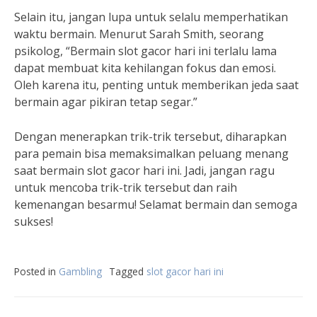
Selain itu, jangan lupa untuk selalu memperhatikan
waktu bermain. Menurut Sarah Smith, seorang
psikolog, “Bermain slot gacor hari ini terlalu lama
dapat membuat kita kehilangan fokus dan emosi.
Oleh karena itu, penting untuk memberikan jeda saat
bermain agar pikiran tetap segar.”
Dengan menerapkan trik-trik tersebut, diharapkan
para pemain bisa memaksimalkan peluang menang
saat bermain slot gacor hari ini. Jadi, jangan ragu
untuk mencoba trik-trik tersebut dan raih
kemenangan besarmu! Selamat bermain dan semoga
sukses!
Posted in
Gambling
Tagged
slot gacor hari ini