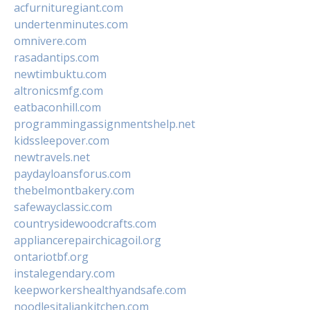
acfurnituregiant.com
undertenminutes.com
omnivere.com
rasadantips.com
newtimbuktu.com
altronicsmfg.com
eatbaconhill.com
programmingassignmentshelp.net
kidssleepover.com
newtravels.net
paydayloansforus.com
thebelmontbakery.com
safewayclassic.com
countrysidewoodcrafts.com
appliancerepairchicagoil.org
ontariotbf.org
instalegendary.com
keepworkershealthyandsafe.com
noodlesitaliankitchen.com