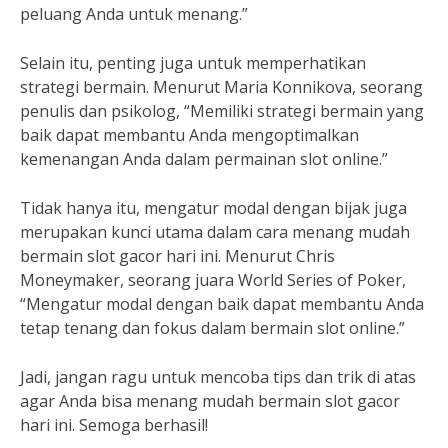
peluang Anda untuk menang.”
Selain itu, penting juga untuk memperhatikan
strategi bermain. Menurut Maria Konnikova, seorang
penulis dan psikolog, “Memiliki strategi bermain yang
baik dapat membantu Anda mengoptimalkan
kemenangan Anda dalam permainan slot online.”
Tidak hanya itu, mengatur modal dengan bijak juga
merupakan kunci utama dalam cara menang mudah
bermain slot gacor hari ini. Menurut Chris
Moneymaker, seorang juara World Series of Poker,
“Mengatur modal dengan baik dapat membantu Anda
tetap tenang dan fokus dalam bermain slot online.”
Jadi, jangan ragu untuk mencoba tips dan trik di atas
agar Anda bisa menang mudah bermain slot gacor
hari ini. Semoga berhasil!