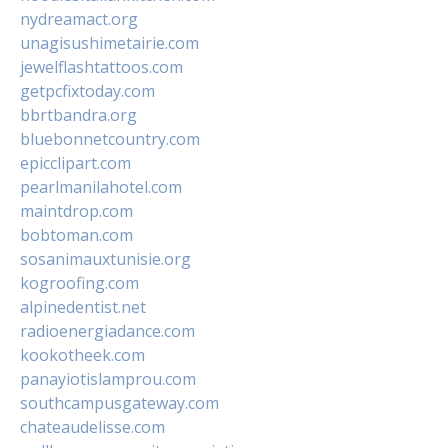
nydreamact.org
unagisushimetairie.com
jewelflashtattoos.com
getpcfixtoday.com
bbrtbandra.org
bluebonnetcountry.com
epicclipart.com
pearlmanilahotel.com
maintdrop.com
bobtoman.com
sosanimauxtunisie.org
kogroofing.com
alpinedentist.net
radioenergiadance.com
kookotheek.com
panayiotislamprou.com
southcampusgateway.com
chateaudelisse.com