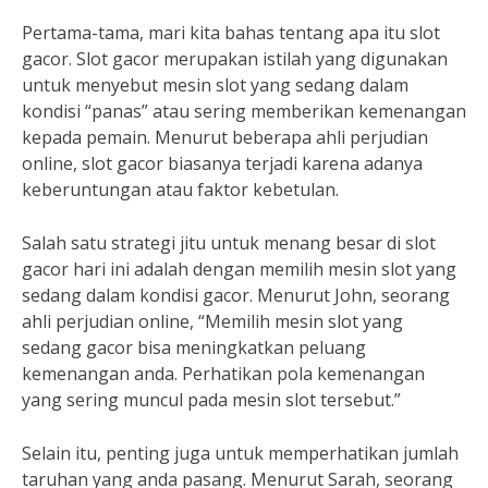
Pertama-tama, mari kita bahas tentang apa itu slot
gacor. Slot gacor merupakan istilah yang digunakan
untuk menyebut mesin slot yang sedang dalam
kondisi “panas” atau sering memberikan kemenangan
kepada pemain. Menurut beberapa ahli perjudian
online, slot gacor biasanya terjadi karena adanya
keberuntungan atau faktor kebetulan.
Salah satu strategi jitu untuk menang besar di slot
gacor hari ini adalah dengan memilih mesin slot yang
sedang dalam kondisi gacor. Menurut John, seorang
ahli perjudian online, “Memilih mesin slot yang
sedang gacor bisa meningkatkan peluang
kemenangan anda. Perhatikan pola kemenangan
yang sering muncul pada mesin slot tersebut.”
Selain itu, penting juga untuk memperhatikan jumlah
taruhan yang anda pasang. Menurut Sarah, seorang