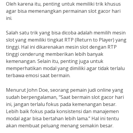
Oleh karena itu, penting untuk memiliki trik khusus
agar bisa memenangkan permainan slot gacor hari
ini.
Salah satu trik yang bisa dicoba adalah memilih mesin
slot yang memiliki tingkat RTP (Return to Player) yang
tinggi. Hal ini dikarenakan mesin slot dengan RTP
tinggi cenderung memberikan lebih banyak
kemenangan. Selain itu, penting juga untuk
memperhatikan modal yang dimiliki agar tidak terlalu
terbawa emosi saat bermain.
Menurut John Doe, seorang pemain judi online yang
sudah berpengalaman, “Saat bermain slot gacor hari
ini, jangan terlalu fokus pada kemenangan besar.
Lebih baik fokus pada konsistensi dan manajemen
modal agar bisa bertahan lebih lama.” Hal ini tentu
akan membuat peluang menang semakin besar.