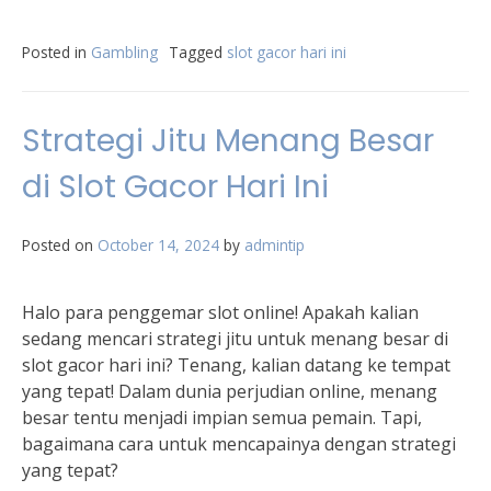
Posted in
Gambling
Tagged
slot gacor hari ini
Strategi Jitu Menang Besar
di Slot Gacor Hari Ini
Posted on
October 14, 2024
by
admintip
Halo para penggemar slot online! Apakah kalian
sedang mencari strategi jitu untuk menang besar di
slot gacor hari ini? Tenang, kalian datang ke tempat
yang tepat! Dalam dunia perjudian online, menang
besar tentu menjadi impian semua pemain. Tapi,
bagaimana cara untuk mencapainya dengan strategi
yang tepat?