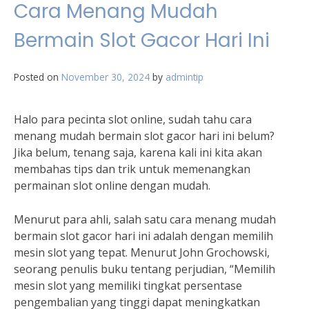
Cara Menang Mudah
Bermain Slot Gacor Hari Ini
Posted on
November 30, 2024
by
admintip
Halo para pecinta slot online, sudah tahu cara
menang mudah bermain slot gacor hari ini belum?
Jika belum, tenang saja, karena kali ini kita akan
membahas tips dan trik untuk memenangkan
permainan slot online dengan mudah.
Menurut para ahli, salah satu cara menang mudah
bermain slot gacor hari ini adalah dengan memilih
mesin slot yang tepat. Menurut John Grochowski,
seorang penulis buku tentang perjudian, “Memilih
mesin slot yang memiliki tingkat persentase
pengembalian yang tinggi dapat meningkatkan