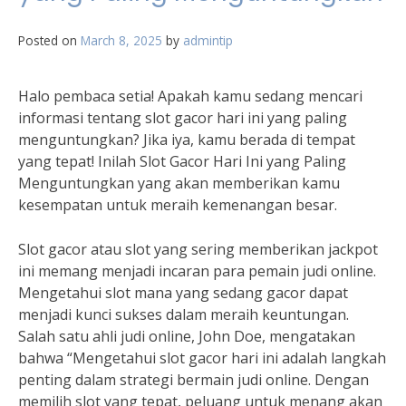
Posted on
March 8, 2025
by
admintip
Halo pembaca setia! Apakah kamu sedang mencari
informasi tentang slot gacor hari ini yang paling
menguntungkan? Jika iya, kamu berada di tempat
yang tepat! Inilah Slot Gacor Hari Ini yang Paling
Menguntungkan yang akan memberikan kamu
kesempatan untuk meraih kemenangan besar.
Slot gacor atau slot yang sering memberikan jackpot
ini memang menjadi incaran para pemain judi online.
Mengetahui slot mana yang sedang gacor dapat
menjadi kunci sukses dalam meraih keuntungan.
Salah satu ahli judi online, John Doe, mengatakan
bahwa “Mengetahui slot gacor hari ini adalah langkah
penting dalam strategi bermain judi online. Dengan
memilih slot yang tepat, peluang untuk menang akan