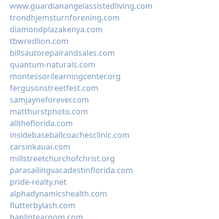
www.guardianangelassistedliving.com
trondhjemsturnforening.com
diamondplazakenya.com
tbwredlion.com
billsautorepairandsales.com
quantum-naturals.com
montessorilearningcenter.org
fergusonstreetfest.com
samjayneforever.com
matthurstphoto.com
alltheflorida.com
insidebaseballcoachesclinic.com
carsinkauai.com
millstreetchurchofchrist.org
parasailingvacadestinflorida.com
pride-realty.net
alphadynamicshealth.com
flutterbylash.com
hanlintearoom.com