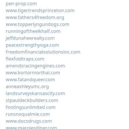
pen-prop.com
www.tigertrendsprinceton.com
www.fathers4freedom.org
www.topperlyngundogs.com
runningoftheelkhalf.com
jeffdunaheerealty.com
peacestrengthyoga.com
freedomfinancialsolutionsinc.com
flexfoldtraps.com
amendsracingengines.com
www.kortormorthai.com
www.fatandqueer.com
anneashleyumc.org
landsurveyskansascity.com
stpauldeckbuilders.com
footingsunlimited.com
runsnoqualmie.com
www.docsdrugs.com
www.margiesdiner.com