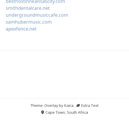
besthostinnkansascity.com
smithdentalcare.net
undergroundmusiccafe.com
samhubermusic.com
apexfence.net
Theme: Overlay by
Kaira
.
Extra Text
Cape Town, South Africa