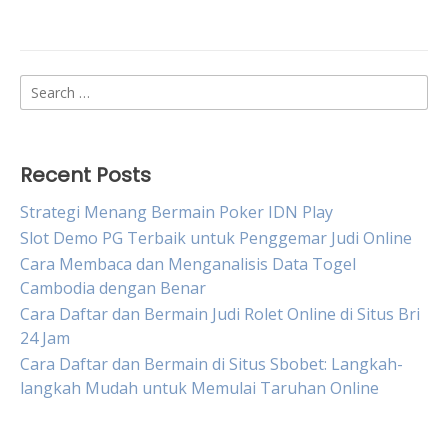
navigation
Search
for:
Recent Posts
Strategi Menang Bermain Poker IDN Play
Slot Demo PG Terbaik untuk Penggemar Judi Online
Cara Membaca dan Menganalisis Data Togel
Cambodia dengan Benar
Cara Daftar dan Bermain Judi Rolet Online di Situs Bri
24 Jam
Cara Daftar dan Bermain di Situs Sbobet: Langkah-
langkah Mudah untuk Memulai Taruhan Online