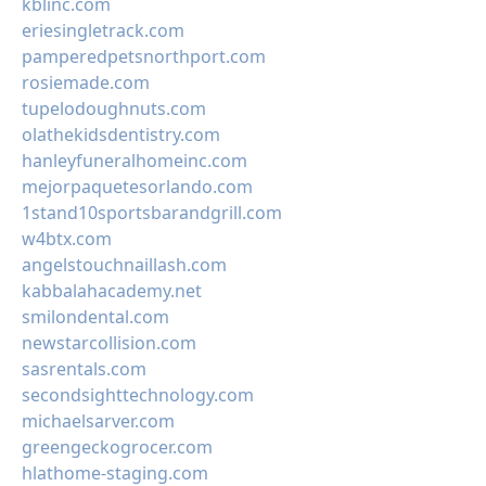
kblinc.com
eriesingletrack.com
pamperedpetsnorthport.com
rosiemade.com
tupelodoughnuts.com
olathekidsdentistry.com
hanleyfuneralhomeinc.com
mejorpaquetesorlando.com
1stand10sportsbarandgrill.com
w4btx.com
angelstouchnaillash.com
kabbalahacademy.net
smilondental.com
newstarcollision.com
sasrentals.com
secondsighttechnology.com
michaelsarver.com
greengeckogrocer.com
hlathome-staging.com