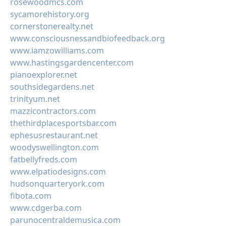
rosewoodmcs.com
sycamorehistory.org
cornerstonerealty.net
www.consciousnessandbiofeedback.org
www.iamzowilliams.com
www.hastingsgardencenter.com
pianoexplorer.net
southsidegardens.net
trinityum.net
mazzicontractors.com
thethirdplacesportsbar.com
ephesusrestaurant.net
woodyswellington.com
fatbellyfreds.com
www.elpatiodesigns.com
hudsonquarteryork.com
fibota.com
www.cdgerba.com
parunocentraldemusica.com