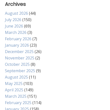
Archives
August 2026
(44)
July 2026
(150)
June 2026
(69)
March 2026
(3)
February 2026
(7)
January 2026
(23)
December 2025
(26)
November 2025
(2)
October 2025
(8)
September 2025
(9)
August 2025
(11)
May 2025
(103)
April 2025
(149)
March 2025
(151)
February 2025
(114)
January 2025
(158)