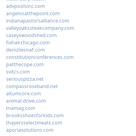
advpoolsinc.com
angelosatthepoint.com
indianapastorsalliance.com
valleyoakssteakcompany.com
caseyswoodshed.com
fixhairchicago.com
denizliesnaf.com
constitutionconferences.com
patthecope.com
svitcs.com
seriouspizza.net
compassroseband.net
altumcore.com
animal-drive.com
tnamag.com
brooksshoesforkids.com
thayersselectmeats.com
aporiasolutions.com