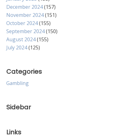
December 2024
(157)
November 2024
(151)
October 2024
(155)
September 2024
(150)
August 2024
(155)
July 2024
(125)
Categories
Gambling
Sidebar
Links