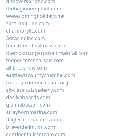
discoversoriano.com
thebeginnerspoint.com
www.comingholidays.net
sanfranguide.com
charmoryllc.com
3dracinginc.com
houstoncriticalmass.com
themostdangerousanimalofall.com
thepolicerehearsals.com
alliknownow.com
eastlewiscountychamber.com
tribunalcontenciosobc.org
sloclassicalacademy.com
dasilvaboards.com
glennabatson.com
strayhornmarina.com
flaglerproductions.com
brawndefinition.com
continentalicecream.com