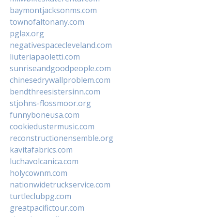
baymontjacksonms.com
townofaltonany.com
pglax.org
negativespacecleveland.com
liuteriapaoletti.com
sunriseandgoodpeople.com
chinesedrywallproblem.com
bendthreesistersinn.com
stjohns-flossmoor.org
funnyboneusa.com
cookiedustermusic.com
reconstructionensemble.org
kavitafabrics.com
luchavolcanica.com
holycownm.com
nationwidetruckservice.com
turtleclubpg.com
greatpacifictour.com