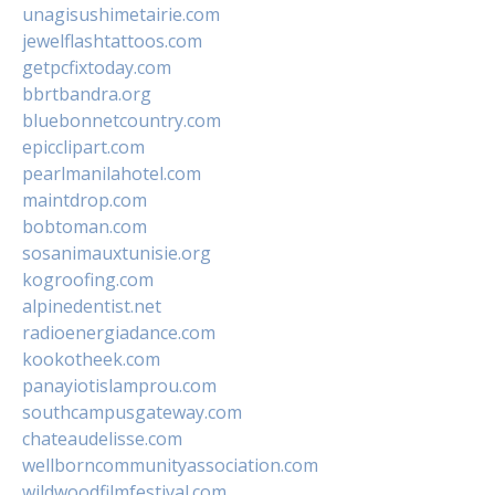
unagisushimetairie.com
jewelflashtattoos.com
getpcfixtoday.com
bbrtbandra.org
bluebonnetcountry.com
epicclipart.com
pearlmanilahotel.com
maintdrop.com
bobtoman.com
sosanimauxtunisie.org
kogroofing.com
alpinedentist.net
radioenergiadance.com
kookotheek.com
panayiotislamprou.com
southcampusgateway.com
chateaudelisse.com
wellborncommunityassociation.com
wildwoodfilmfestival.com