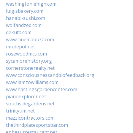
washingtonlehigh.com
luigisbakery.com
hanabi-sushi.com
wolfandzed.com
dekuta.com
www.cinemabuzz.com
mixdepot.net
rosewoodmcs.com
sycamorehistory.org
cornerstonerealty.net
www.consciousnessandbiofeedback.org
www.iamzowilliams.com
www.hastingsgardencenter.com
pianoexplorer.net
southsidegardens.net
trinityum.net
mazzicontractors.com
thethirdplacesportsbar.com
ephesusrestaurant.net