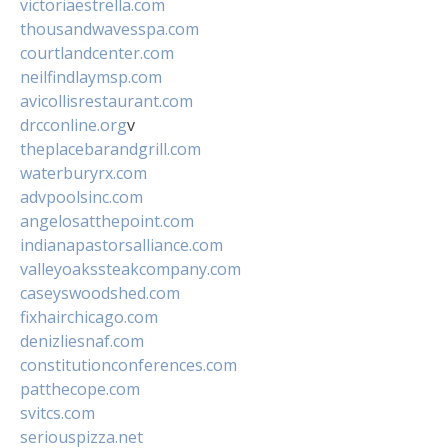
victoriaestrella.com
thousandwavesspa.com
courtlandcenter.com
neilfindlaymsp.com
avicollisrestaurant.com
drcconline.org
v
theplacebarandgrill.com
waterburyrx.com
advpoolsinc.com
angelosatthepoint.com
indianapastorsalliance.com
valleyoakssteakcompany.com
caseyswoodshed.com
fixhairchicago.com
denizliesnaf.com
constitutionconferences.com
patthecope.com
svitcs.com
seriouspizza.net