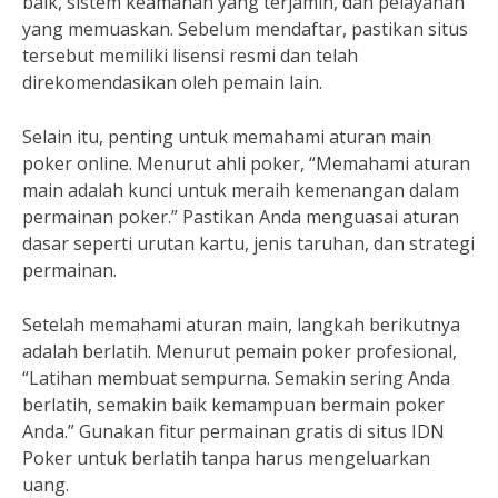
baik, sistem keamanan yang terjamin, dan pelayanan
yang memuaskan. Sebelum mendaftar, pastikan situs
tersebut memiliki lisensi resmi dan telah
direkomendasikan oleh pemain lain.
Selain itu, penting untuk memahami aturan main
poker online. Menurut ahli poker, “Memahami aturan
main adalah kunci untuk meraih kemenangan dalam
permainan poker.” Pastikan Anda menguasai aturan
dasar seperti urutan kartu, jenis taruhan, dan strategi
permainan.
Setelah memahami aturan main, langkah berikutnya
adalah berlatih. Menurut pemain poker profesional,
“Latihan membuat sempurna. Semakin sering Anda
berlatih, semakin baik kemampuan bermain poker
Anda.” Gunakan fitur permainan gratis di situs IDN
Poker untuk berlatih tanpa harus mengeluarkan
uang.