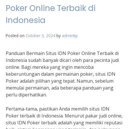
Poker Online Terbaik di
Indonesia
Posted on
October 3, 2024
by
admintip
Panduan Bermain Situs IDN Poker Online Terbaik di
Indonesia sudah banyak dicari oleh para pecinta judi
online. Bagi mereka yang ingin mencoba
keberuntungan dalam permainan poker, situs IDN
Poker adalah pilihan yang tepat. Namun, sebelum
memulai permainan, ada beberapa panduan yang
perlu diperhatikan.
Pertama-tama, pastikan Anda memilih situs IDN
Poker terbaik di Indonesia. Menurut pakar judi online,
situs IDN Poker terbaik adalah yang memiliki reputasi