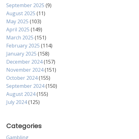
September 2025
(9)
August 2025
(11)
May 2025
(103)
April 2025
(149)
March 2025
(151)
February 2025
(114)
January 2025
(158)
December 2024
(157)
November 2024
(151)
October 2024
(155)
September 2024
(150)
August 2024
(155)
July 2024
(125)
Categories
Gambling