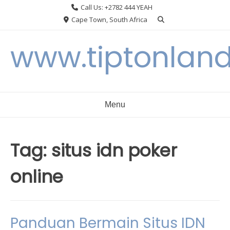
Skip
Call Us: +2782 444 YEAH
to
Cape Town, South Africa
content
www.tiptonlan
Menu
Tag:
situs idn poker
online
Panduan Bermain Situs IDN