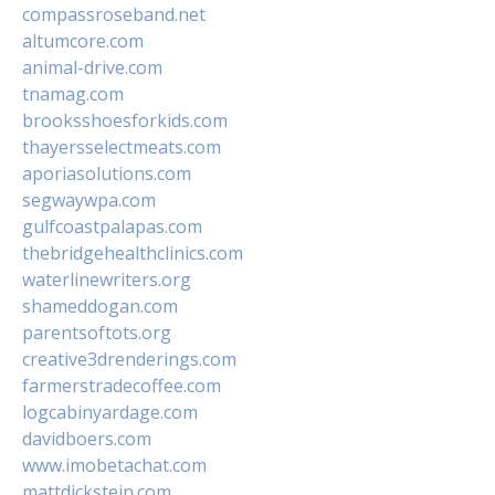
compassroseband.net
altumcore.com
animal-drive.com
tnamag.com
brooksshoesforkids.com
thayersselectmeats.com
aporiasolutions.com
segwaywpa.com
gulfcoastpalapas.com
thebridgehealthclinics.com
waterlinewriters.org
shameddogan.com
parentsoftots.org
creative3drenderings.com
farmerstradecoffee.com
logcabinyardage.com
davidboers.com
www.imobetachat.com
mattdickstein.com