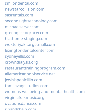
smilondental.com
newstarcollision.com
sasrentals.com
secondsighttechnology.com
michaelsarver.com
greengeckogrocer.com
hlathome-staging.com
wokteriyakitargetmall.com
lexingtondentalcenter.com
sydneyellis.com
crowndialysis.org
restauranttrainingprogram.com
allamericanpoolservice.net
jewishpenicillin.com
tomsavagestudios.com
womens-wellbeing-and-mental-health.com
virginiafolkmusic.org
ovationsdance.com
ribandrhein.com