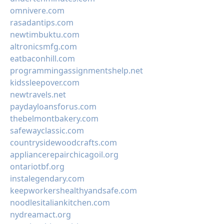
omnivere.com
rasadantips.com
newtimbuktu.com
altronicsmfg.com
eatbaconhill.com
programmingassignmentshelp.net
kidssleepover.com
newtravels.net
paydayloansforus.com
thebelmontbakery.com
safewayclassic.com
countrysidewoodcrafts.com
appliancerepairchicagoil.org
ontariotbf.org
instalegendary.com
keepworkershealthyandsafe.com
noodlesitaliankitchen.com
nydreamact.org