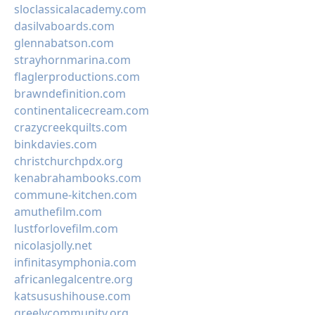
sloclassicalacademy.com
dasilvaboards.com
glennabatson.com
strayhornmarina.com
flaglerproductions.com
brawndefinition.com
continentalicecream.com
crazycreekquilts.com
binkdavies.com
christchurchpdx.org
kenabrahambooks.com
commune-kitchen.com
amuthefilm.com
lustforlovefilm.com
nicolasjolly.net
infinitasymphonia.com
africanlegalcentre.org
katsusushihouse.com
greelycommunity.org