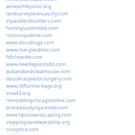
anneashleyumc.org
landsurveyskansascity.com
stpauldeckbuilders.com
footingsunlimited.com
runsnoqualmie.com
www.docsdrugs.com
www.margiesdiner.com
fdlchowder.com
www.needlepointsltd.com
bullandbirdsteakhouse.com
lascolinasplasticsurgery.com
www.cliftonheritage.org
sma43.org
remodelingchicagoonline.com
brentwoodyogacenter.com
www.tiptonlandscaping.com
steppingupstewardship.org
ccvoptica.com