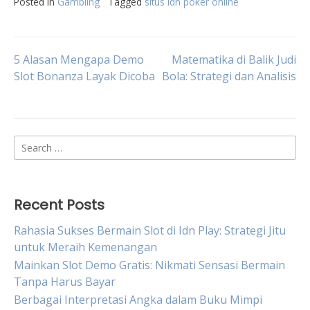
Posted in
Gambling
Tagged
situs idn poker online
Post
5 Alasan Mengapa Demo
Matematika di Balik Judi
Slot Bonanza Layak Dicoba
Bola: Strategi dan Analisis
navigation
Search
for:
Recent Posts
Rahasia Sukses Bermain Slot di Idn Play: Strategi Jitu
untuk Meraih Kemenangan
Mainkan Slot Demo Gratis: Nikmati Sensasi Bermain
Tanpa Harus Bayar
Berbagai Interpretasi Angka dalam Buku Mimpi