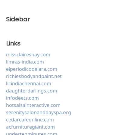
Sidebar
Links
missclaireshay.com
limras-india.com
elperiodicodelara.com
richiesbodyandpaint.net
licindiachennai.com
daughterdarlings.com
infodeets.com
hotsalsainteractive.com
serenitysalonanddayspa.org
cedarcafeonline.com
acfurnituregiant.com
undertenminutes.com