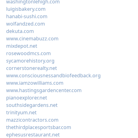
washingtonlehigh.com
luigisbakery.com
hanabi-sushi.com
wolfandzed.com
dekuta.com
www.cinemabuzz.com
mixdepot.net
rosewoodmcs.com
sycamorehistory.org
cornerstonerealty.net
www.consciousnessandbiofeedback.org
www.iamzowilliams.com
www.hastingsgardencenter.com
pianoexplorer.net
southsidegardens.net
trinityum.net
mazzicontractors.com
thethirdplacesportsbar.com
ephesusrestaurant.net