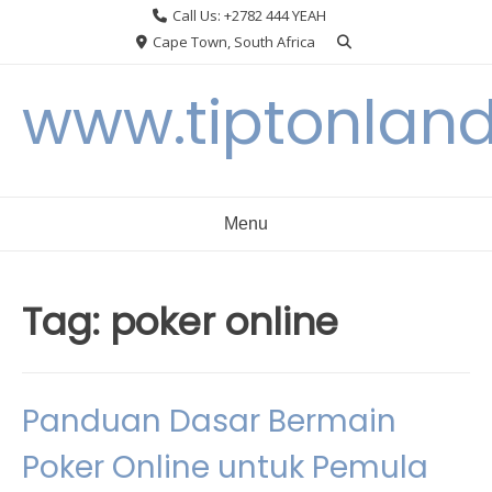
Skip
Call Us: +2782 444 YEAH
to
Cape Town, South Africa
content
www.tiptonlan
Menu
Tag:
poker online
Panduan Dasar Bermain
Poker Online untuk Pemula