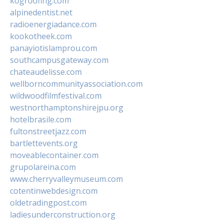
kogroofing.com
alpinedentist.net
radioenergiadance.com
kookotheek.com
panayiotislamprou.com
southcampusgateway.com
chateaudelisse.com
wellborncommunityassociation.com
wildwoodfilmfestival.com
westnorthamptonshirejpu.org
hotelbrasile.com
fultonstreetjazz.com
bartlettevents.org
moveablecontainer.com
grupolareina.com
www.cherryvalleymuseum.com
cotentinwebdesign.com
oldetradingpost.com
ladiesunderconstruction.org