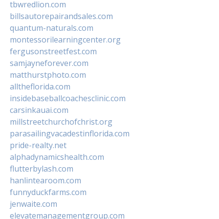
tbwredlion.com
billsautorepairandsales.com
quantum-naturals.com
montessorilearningcenter.org
fergusonstreetfest.com
samjayneforever.com
matthurstphoto.com
alltheflorida.com
insidebaseballcoachesclinic.com
carsinkauai.com
millstreetchurchofchrist.org
parasailingvacadestinflorida.com
pride-realty.net
alphadynamicshealth.com
flutterbylash.com
hanlintearoom.com
funnyduckfarms.com
jenwaite.com
elevatemanagementgroup.com