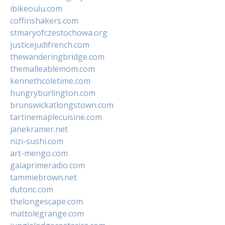
ibikeoulu.com
coffinshakers.com
stmaryofczestochowa.org
justicejudifrench.com
thewanderingbridge.com
themalleablemom.com
kennethcoletime.com
hungryburlington.com
brunswickatlongstown.com
tartinemaplecuisine.com
janekramer.net
nizi-sushi.com
art-mengo.com
gaiaprimeradio.com
tammiebrown.net
dutonc.com
thelongescape.com
mattolegrange.com