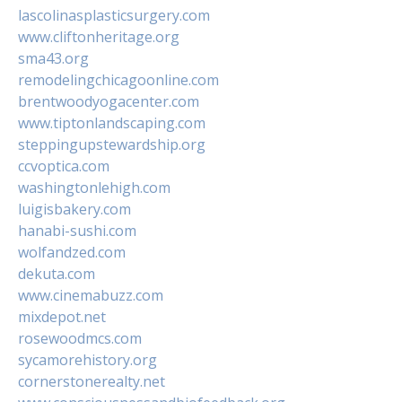
lascolinasplasticsurgery.com
www.cliftonheritage.org
sma43.org
remodelingchicagoonline.com
brentwoodyogacenter.com
www.tiptonlandscaping.com
steppingupstewardship.org
ccvoptica.com
washingtonlehigh.com
luigisbakery.com
hanabi-sushi.com
wolfandzed.com
dekuta.com
www.cinemabuzz.com
mixdepot.net
rosewoodmcs.com
sycamorehistory.org
cornerstonerealty.net