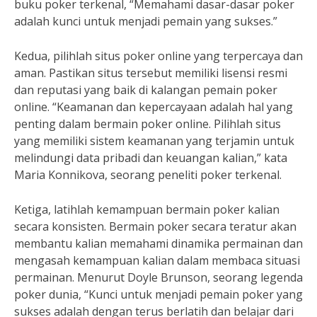
buku poker terkenal, “Memahami dasar-dasar poker
adalah kunci untuk menjadi pemain yang sukses.”
Kedua, pilihlah situs poker online yang terpercaya dan
aman. Pastikan situs tersebut memiliki lisensi resmi
dan reputasi yang baik di kalangan pemain poker
online. “Keamanan dan kepercayaan adalah hal yang
penting dalam bermain poker online. Pilihlah situs
yang memiliki sistem keamanan yang terjamin untuk
melindungi data pribadi dan keuangan kalian,” kata
Maria Konnikova, seorang peneliti poker terkenal.
Ketiga, latihlah kemampuan bermain poker kalian
secara konsisten. Bermain poker secara teratur akan
membantu kalian memahami dinamika permainan dan
mengasah kemampuan kalian dalam membaca situasi
permainan. Menurut Doyle Brunson, seorang legenda
poker dunia, “Kunci untuk menjadi pemain poker yang
sukses adalah dengan terus berlatih dan belajar dari