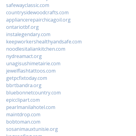
safewayclassic.com
countrysidewoodcrafts.com
appliancerepairchicagoil.org
ontariotbf.org
instalegendary.com
keepworkershealthyandsafe.com
noodlesitaliankitchen.com
nydreamact.org
unagisushimetairie.com
jewelflashtattoos.com
getpcfixtoday.com
bbrtbandra.org
bluebonnetcountry.com
epicclipart.com
pearlmanilahotel.com
maintdrop.com
bobtoman.com
sosanimauxtunisie.org