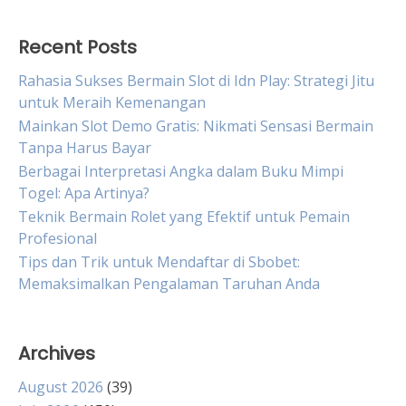
Recent Posts
Rahasia Sukses Bermain Slot di Idn Play: Strategi Jitu
untuk Meraih Kemenangan
Mainkan Slot Demo Gratis: Nikmati Sensasi Bermain
Tanpa Harus Bayar
Berbagai Interpretasi Angka dalam Buku Mimpi
Togel: Apa Artinya?
Teknik Bermain Rolet yang Efektif untuk Pemain
Profesional
Tips dan Trik untuk Mendaftar di Sbobet:
Memaksimalkan Pengalaman Taruhan Anda
Archives
August 2026
(39)