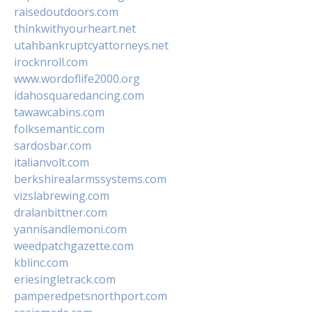
raisedoutdoors.com
thinkwithyourheart.net
utahbankruptcyattorneys.net
irocknroll.com
www.wordoflife2000.org
idahosquaredancing.com
tawawcabins.com
folksemantic.com
sardosbar.com
italianvolt.com
berkshirealarmssystems.com
vizslabrewing.com
dralanbittner.com
yannisandlemoni.com
weedpatchgazette.com
kblinc.com
eriesingletrack.com
pamperedpetsnorthport.com