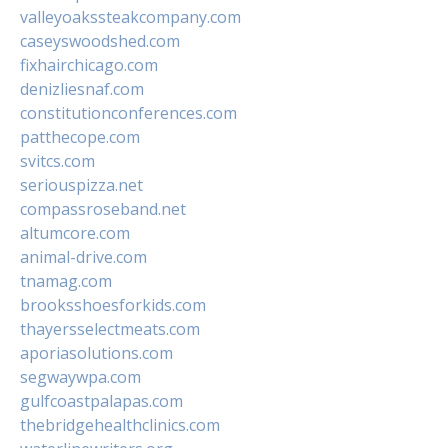
valleyoakssteakcompany.com
caseyswoodshed.com
fixhairchicago.com
denizliesnaf.com
constitutionconferences.com
patthecope.com
svitcs.com
seriouspizza.net
compassroseband.net
altumcore.com
animal-drive.com
tnamag.com
brooksshoesforkids.com
thayersselectmeats.com
aporiasolutions.com
segwaywpa.com
gulfcoastpalapas.com
thebridgehealthclinics.com