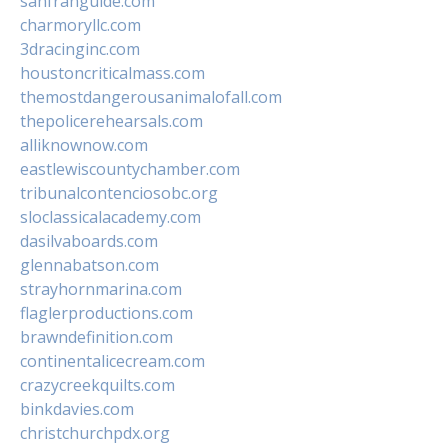
sanfranguide.com
charmoryllc.com
3dracinginc.com
houstoncriticalmass.com
themostdangerousanimalofall.com
thepolicerehearsals.com
alliknownow.com
eastlewiscountychamber.com
tribunalcontenciosobc.org
sloclassicalacademy.com
dasilvaboards.com
glennabatson.com
strayhornmarina.com
flaglerproductions.com
brawndefinition.com
continentalicecream.com
crazycreekquilts.com
binkdavies.com
christchurchpdx.org