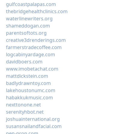
gulfcoastpalapas.com
thebridgehealthclinics.com
waterlinewriters.org
shameddogan.com
parentsoftots.org
creative3drenderings.com
farmerstradecoffee.com
logcabinyardage.com
davidboers.com
www.imobetachat.com
mattdickstein.com
badlydrawntoy.com
lakehoustonumc.com
habakkukmusic.com
nexttonone.net
serenityhbot.net
joshuainternational.org
susansnailandfacial.com
pen-prop.com