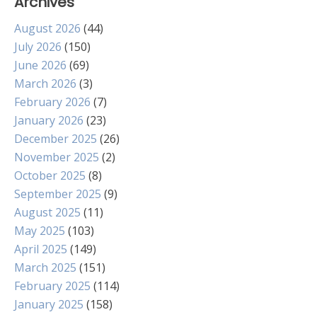
Archives
August 2026
(44)
July 2026
(150)
June 2026
(69)
March 2026
(3)
February 2026
(7)
January 2026
(23)
December 2025
(26)
November 2025
(2)
October 2025
(8)
September 2025
(9)
August 2025
(11)
May 2025
(103)
April 2025
(149)
March 2025
(151)
February 2025
(114)
January 2025
(158)