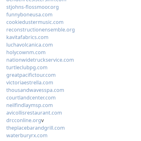
stjohns-flossmoor.org
funnyboneusa.com
cookiedustermusic.com
reconstructionensemble.org
kavitafabrics.com
luchavolcanica.com
holycownm.com
nationwidetruckservice.com
turtleclubpg.com
greatpacifictour.com
victoriaestrella.com
thousandwavesspa.com
courtlandcenter.com
neilfindlaymsp.com
avicollisrestaurant.com
drcconline.org
v
theplacebarandgrill.com
waterburyrx.com