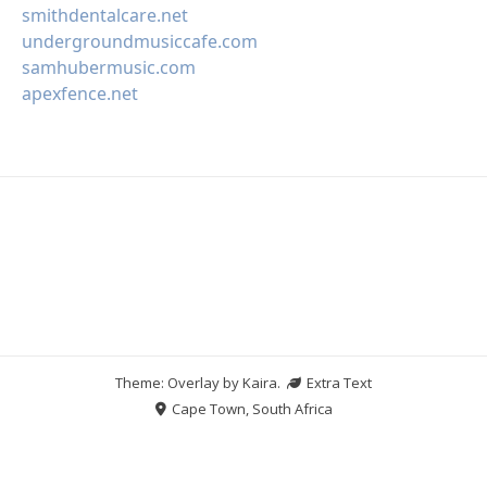
smithdentalcare.net
undergroundmusiccafe.com
samhubermusic.com
apexfence.net
Theme: Overlay by
Kaira
.
Extra Text
Cape Town, South Africa