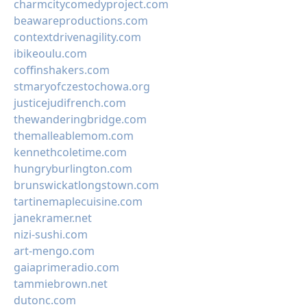
charmcitycomedyproject.com
beawareproductions.com
contextdrivenagility.com
ibikeoulu.com
coffinshakers.com
stmaryofczestochowa.org
justicejudifrench.com
thewanderingbridge.com
themalleablemom.com
kennethcoletime.com
hungryburlington.com
brunswickatlongstown.com
tartinemaplecuisine.com
janekramer.net
nizi-sushi.com
art-mengo.com
gaiaprimeradio.com
tammiebrown.net
dutonc.com