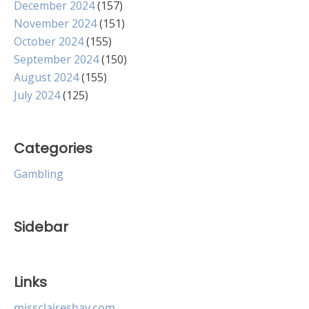
December 2024
(157)
November 2024
(151)
October 2024
(155)
September 2024
(150)
August 2024
(155)
July 2024
(125)
Categories
Gambling
Sidebar
Links
missclaireshay.com