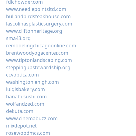
fdlchowder.com
www.needlepointsltd.com
bullandbirdsteakhouse.com
lascolinasplasticsurgery.com
www.cliftonheritage.org
sma43.org
remodelingchicagoonline.com
brentwoodyogacenter.com
www.tiptonlandscaping.com
steppingupstewardship.org
ccvoptica.com
washingtonlehigh.com
luigisbakery.com
hanabi-sushi.com
wolfandzed.com
dekuta.com
www.cinemabuzz.com
mixdepot.net
rosewoodmcs.com