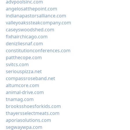
advpoolsinc.com
angelosatthepoint.com
indianapastorsalliance.com
valleyoakssteakcompany.com
caseyswoodshed.com
fixhairchicago.com
denizliesnaf.com
constitutionconferences.com
patthecope.com
svitcs.com
seriouspizza.net
compassroseband.net
altumcore.com
animal-drive.com
tnamag.com
brooksshoesforkids.com
thayersselectmeats.com
aporiasolutions.com
segwaywpa.com