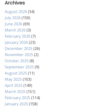
Archives
August 2026
(34)
July 2026
(150)
June 2026
(69)
March 2026
(3)
February 2026
(7)
January 2026
(23)
December 2025
(26)
November 2025
(2)
October 2025
(8)
September 2025
(9)
August 2025
(11)
May 2025
(103)
April 2025
(149)
March 2025
(151)
February 2025
(114)
January 2025
(158)