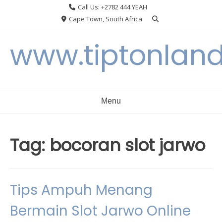
Skip
Call Us: +2782 444 YEAH
to
Cape Town, South Africa
content
www.tiptonlan
Menu
Tag:
bocoran slot jarwo
Tips Ampuh Menang
Bermain Slot Jarwo Online