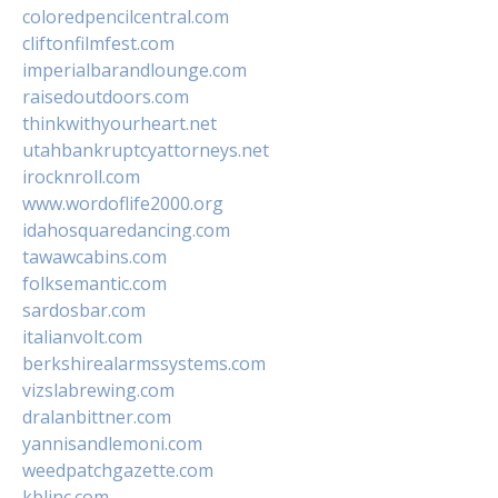
coloredpencilcentral.com
cliftonfilmfest.com
imperialbarandlounge.com
raisedoutdoors.com
thinkwithyourheart.net
utahbankruptcyattorneys.net
irocknroll.com
www.wordoflife2000.org
idahosquaredancing.com
tawawcabins.com
folksemantic.com
sardosbar.com
italianvolt.com
berkshirealarmssystems.com
vizslabrewing.com
dralanbittner.com
yannisandlemoni.com
weedpatchgazette.com
kblinc.com