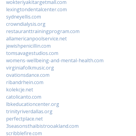
wokteriyakitargetmall.com
lexingtondentalcenter.com
sydneyellis.com
crowndialysis.org
restauranttrainingprogram.com
allamericanpoolservice.net
jewishpenicillin.com
tomsavagestudios.com
womens-wellbeing-and-mental-health.com
virginiafolkmusic.org
ovationsdance.com
ribandrhein.com
kolekcje.net
catolicanto.com
lbkeducationcenter.org
trinityriverdallas.org
perfectplace.net
3seasonsthaibistrooakland.com
scribblefire.com