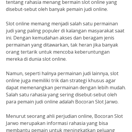
tentang rahasia menang bermain slot online yang
disebut-sebut oleh banyak pemain judi online.
Slot online memang menjadi salah satu permainan
judi yang paling populer di kalangan masyarakat saat
ini. Dengan kemudahan akses dan beragam jenis
permainan yang ditawarkan, tak heran jika banyak
orang tertarik untuk mencoba keberuntungan
mereka di dunia slot online.
Namun, seperti halnya permainan judi lainnya, slot
online juga memiliki trik dan strategi khusus agar
dapat memenangkan permainan dengan lebih mudah.
Salah satu rahasia yang sering disebut-sebut oleh
para pemain judi online adalah Bocoran Slot Jarwo.
Menurut seorang ahli perjudian online, Bocoran Slot
Jarwo merupakan informasi rahasia yang bisa
membantu pemain untuk meningkatkan peluang