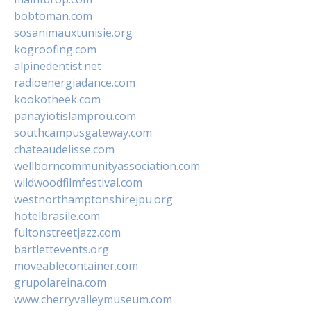
bobtoman.com
sosanimauxtunisie.org
kogroofing.com
alpinedentist.net
radioenergiadance.com
kookotheek.com
panayiotislamprou.com
southcampusgateway.com
chateaudelisse.com
wellborncommunityassociation.com
wildwoodfilmfestival.com
westnorthamptonshirejpu.org
hotelbrasile.com
fultonstreetjazz.com
bartlettevents.org
moveablecontainer.com
grupolareina.com
www.cherryvalleymuseum.com