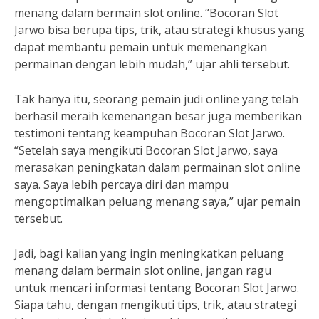
menang dalam bermain slot online. “Bocoran Slot
Jarwo bisa berupa tips, trik, atau strategi khusus yang
dapat membantu pemain untuk memenangkan
permainan dengan lebih mudah,” ujar ahli tersebut.
Tak hanya itu, seorang pemain judi online yang telah
berhasil meraih kemenangan besar juga memberikan
testimoni tentang keampuhan Bocoran Slot Jarwo.
“Setelah saya mengikuti Bocoran Slot Jarwo, saya
merasakan peningkatan dalam permainan slot online
saya. Saya lebih percaya diri dan mampu
mengoptimalkan peluang menang saya,” ujar pemain
tersebut.
Jadi, bagi kalian yang ingin meningkatkan peluang
menang dalam bermain slot online, jangan ragu
untuk mencari informasi tentang Bocoran Slot Jarwo.
Siapa tahu, dengan mengikuti tips, trik, atau strategi