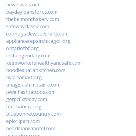
newtravels.net
paydayloansforus.com
thebelmontbakery.com
safewayclassic.com
countrysidewoodcrafts.com
appliancerepairchicagoil.org
ontariotbf.org
instalegendary.com
keepworkershealthyandsafe.com
noodlesitaliankitchen.com
nydreamact.org
unagisushimetairie.com
jewelflashtattoos.com
getpcfixtoday.com
bbrtbandra.org
bluebonnetcountry.com
epicclipart.com
pearlmanilahotel.com
maintdrop.com