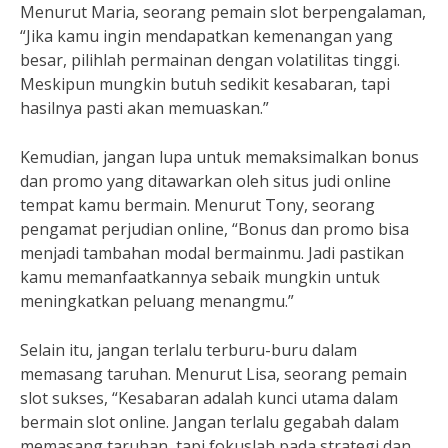
Menurut Maria, seorang pemain slot berpengalaman,
“Jika kamu ingin mendapatkan kemenangan yang
besar, pilihlah permainan dengan volatilitas tinggi.
Meskipun mungkin butuh sedikit kesabaran, tapi
hasilnya pasti akan memuaskan.”
Kemudian, jangan lupa untuk memaksimalkan bonus
dan promo yang ditawarkan oleh situs judi online
tempat kamu bermain. Menurut Tony, seorang
pengamat perjudian online, “Bonus dan promo bisa
menjadi tambahan modal bermainmu. Jadi pastikan
kamu memanfaatkannya sebaik mungkin untuk
meningkatkan peluang menangmu.”
Selain itu, jangan terlalu terburu-buru dalam
memasang taruhan. Menurut Lisa, seorang pemain
slot sukses, “Kesabaran adalah kunci utama dalam
bermain slot online. Jangan terlalu gegabah dalam
memasang taruhan, tapi fokuslah pada strategi dan