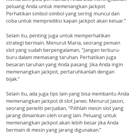
peluang Anda untuk memenangkan jackpot.
Perhatikan simbol-simbol yang sering muncul dan
coba untuk memprediksi kapan jackpot akan keluar.”
Selain itu, penting juga untuk memperhatikan
strategi bermain. Menurut Maria, seorang pemain
slot yang sudah berpengalaman, “Jangan terburu-
buru dalam memasang taruhan. Perhatikan juga
besaran taruhan yang Anda pasang. Jika Anda ingin
memenangkan jackpot, pertaruhkanlah dengan
bijak.”
Selain itu, ada juga tips lain yang bisa membantu Anda
memenangkan jackpot di slot Jarwo. Menurut Jason,
seorang peneliti perjudian, “Pilihlah mesin slot yang
jarang dimainkan oleh orang lain. Peluang untuk
memenangkan jackpot akan lebih besar jika Anda
bermain di mesin yang jarang digunakan.”