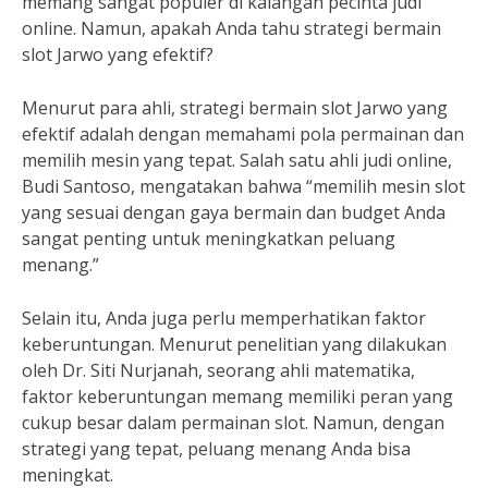
memang sangat populer di kalangan pecinta judi
online. Namun, apakah Anda tahu strategi bermain
slot Jarwo yang efektif?
Menurut para ahli, strategi bermain slot Jarwo yang
efektif adalah dengan memahami pola permainan dan
memilih mesin yang tepat. Salah satu ahli judi online,
Budi Santoso, mengatakan bahwa “memilih mesin slot
yang sesuai dengan gaya bermain dan budget Anda
sangat penting untuk meningkatkan peluang
menang.”
Selain itu, Anda juga perlu memperhatikan faktor
keberuntungan. Menurut penelitian yang dilakukan
oleh Dr. Siti Nurjanah, seorang ahli matematika,
faktor keberuntungan memang memiliki peran yang
cukup besar dalam permainan slot. Namun, dengan
strategi yang tepat, peluang menang Anda bisa
meningkat.