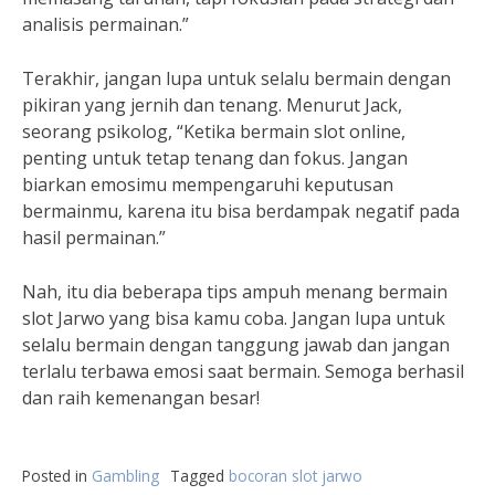
analisis permainan.”
Terakhir, jangan lupa untuk selalu bermain dengan
pikiran yang jernih dan tenang. Menurut Jack,
seorang psikolog, “Ketika bermain slot online,
penting untuk tetap tenang dan fokus. Jangan
biarkan emosimu mempengaruhi keputusan
bermainmu, karena itu bisa berdampak negatif pada
hasil permainan.”
Nah, itu dia beberapa tips ampuh menang bermain
slot Jarwo yang bisa kamu coba. Jangan lupa untuk
selalu bermain dengan tanggung jawab dan jangan
terlalu terbawa emosi saat bermain. Semoga berhasil
dan raih kemenangan besar!
Posted in
Gambling
Tagged
bocoran slot jarwo