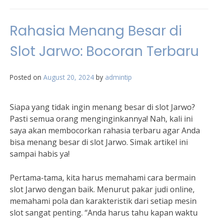
Rahasia Menang Besar di
Slot Jarwo: Bocoran Terbaru
Posted on
August 20, 2024
by
admintip
Siapa yang tidak ingin menang besar di slot Jarwo?
Pasti semua orang menginginkannya! Nah, kali ini
saya akan membocorkan rahasia terbaru agar Anda
bisa menang besar di slot Jarwo. Simak artikel ini
sampai habis ya!
Pertama-tama, kita harus memahami cara bermain
slot Jarwo dengan baik. Menurut pakar judi online,
memahami pola dan karakteristik dari setiap mesin
slot sangat penting. “Anda harus tahu kapan waktu