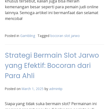
khusus tersebut, kalian juga bisa meraih
kemenangan besar seperti para pemain judi online
lainnya. Semoga artikel ini bermanfaat dan selamat
mencoba!
Posted in
Gambling
Tagged
bocoran slot jarwo
Strategi Bermain Slot Jarwo
yang Efektif: Bocoran dari
Para Ahli
Posted on
March 1, 2025
by
admintip
Siapa yang tidak suka bermain slot? Permainan ini