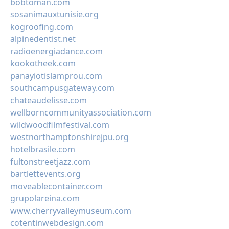
bobtoman.com
sosanimauxtunisie.org
kogroofing.com
alpinedentist.net
radioenergiadance.com
kookotheek.com
panayiotislamprou.com
southcampusgateway.com
chateaudelisse.com
wellborncommunityassociation.com
wildwoodfilmfestival.com
westnorthamptonshirejpu.org
hotelbrasile.com
fultonstreetjazz.com
bartlettevents.org
moveablecontainer.com
grupolareina.com
www.cherryvalleymuseum.com
cotentinwebdesign.com