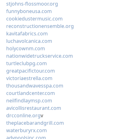
stjohns-flossmoor.org
funnyboneusa.com
cookiedustermusic.com
reconstructionensemble.org
kavitafabrics.com
luchavolcanica.com
holycownm.com
nationwidetruckservice.com
turtleclubpg.com
greatpacifictour.com
victoriaestrella.com
thousandwavesspa.com
courtlandcenter.com
neilfindlaymsp.com
avicollisrestaurant.com
drcconline.org
v
theplacebarandgrill.com
waterburyrx.com
advpoolsinc.com