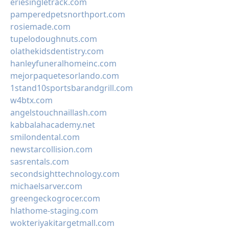
eriesingletrack.com
pamperedpetsnorthport.com
rosiemade.com
tupelodoughnuts.com
olathekidsdentistry.com
hanleyfuneralhomeinc.com
mejorpaquetesorlando.com
1stand10sportsbarandgrill.com
w4btx.com
angelstouchnaillash.com
kabbalahacademy.net
smilondental.com
newstarcollision.com
sasrentals.com
secondsighttechnology.com
michaelsarver.com
greengeckogrocer.com
hlathome-staging.com
wokteriyakitargetmall.com