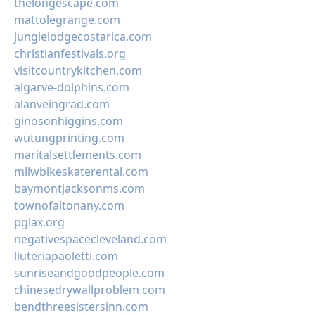
thelongescape.com
mattolegrange.com
junglelodgecostarica.com
christianfestivals.org
visitcountrykitchen.com
algarve-dolphins.com
alanveingrad.com
ginosonhiggins.com
wutungprinting.com
maritalsettlements.com
milwbikeskaterental.com
baymontjacksonms.com
townofaltonany.com
pglax.org
negativespacecleveland.com
liuteriapaoletti.com
sunriseandgoodpeople.com
chinesedrywallproblem.com
bendthreesistersinn.com