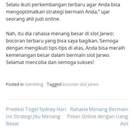
Selalu ikuti perkembangan terbaru agar Anda bisa
mengoptimalkan strategi bermain Anda,” ujar
seorang ahli judi online.
Nah, itu dia rahasia menang besar di slot Jarwo:
bocoran terbaru yang bisa saya bagikan. Semoga
dengan mengikuti tips-tips di atas, Anda bisa meraih
kemenangan besar dalam bermain slot Jarwo.
Selamat mencoba dan semoga sukses!
Posted in
Gambling
Tagged
bocoran slot jarwo
Post
Prediksi Togel Sydney Hari
Rahasia Menang Bermain
Ini: Strategi Jitu Menang
Poker Online dengan Uang
Besar
Asli
navigation