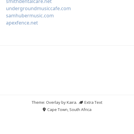
smithdentalcare.net
undergroundmusiccafe.com
samhubermusic.com
apexfence.net
Theme: Overlay by
Kaira
.
Extra Text
Cape Town, South Africa