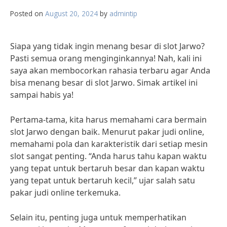
Posted on
August 20, 2024
by
admintip
Siapa yang tidak ingin menang besar di slot Jarwo?
Pasti semua orang menginginkannya! Nah, kali ini
saya akan membocorkan rahasia terbaru agar Anda
bisa menang besar di slot Jarwo. Simak artikel ini
sampai habis ya!
Pertama-tama, kita harus memahami cara bermain
slot Jarwo dengan baik. Menurut pakar judi online,
memahami pola dan karakteristik dari setiap mesin
slot sangat penting. “Anda harus tahu kapan waktu
yang tepat untuk bertaruh besar dan kapan waktu
yang tepat untuk bertaruh kecil,” ujar salah satu
pakar judi online terkemuka.
Selain itu, penting juga untuk memperhatikan