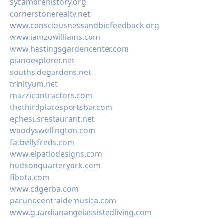
sycamorehistory.org
cornerstonerealty.net
www.consciousnessandbiofeedback.org
www.iamzowilliams.com
www.hastingsgardencenter.com
pianoexplorer.net
southsidegardens.net
trinityum.net
mazzicontractors.com
thethirdplacesportsbar.com
ephesusrestaurant.net
woodyswellington.com
fatbellyfreds.com
www.elpatiodesigns.com
hudsonquarteryork.com
fibota.com
www.cdgerba.com
parunocentraldemusica.com
www.guardianangelassistedliving.com