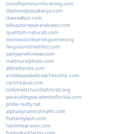
trondhjemsturnforening.com
diamondplazakenya.com
tbwredlion.com
billsautorepairandsales.com
quantum-naturals.com
montessorilearningcenter.org
fergusonstreetfest.com
samjayneforever.com
matthurstphoto.com
alltheflorida.com
insidebaseballcoachesclinic.com
carsinkauai.com
millstreetchurchofchrist.org
parasailingvacadestinflorida.com
pride-realty.net
alphadynamicshealth.com
flutterbylash.com
hanlintearoom.com
funnyduckfarms.com