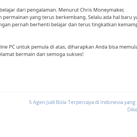
an belajar dari pengalaman. Menurut Chris Moneymaker,
h permainan yang terus berkembang. Selalu ada hal baru 
, jangan pernah berhenti belajar dan terus tingkatkan kema
ne PC untuk pemula di atas, diharapkan Anda bisa memula
Selamat bermain dan semoga sukses!
5 Agen Judi Bola Terpercaya di Indonesia yang
Dik