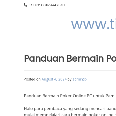
Skip
Call Us: +2782 444 YEAH
to
content
www.t
Panduan Bermain Po
Posted on
August 4, 2024
by
admintip
Panduan Bermain Poker Online PC untuk Pem
Halo para pembaca yang sedang mencari pandu
mulai mempelajari cara bermain poker online 