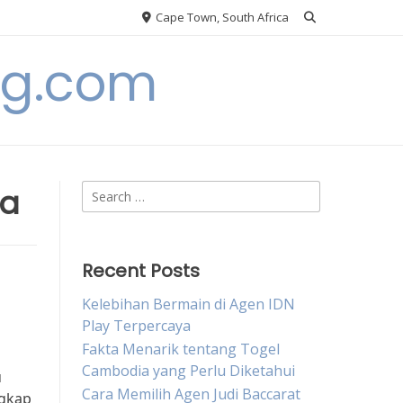
Cape Town, South Africa
ng.com
Search
la
for:
Recent Posts
Kelebihan Bermain di Agen IDN
Play Terpercaya
Fakta Menarik tentang Togel
Cambodia yang Perlu Diketahui
u
Cara Memilih Agen Judi Baccarat
ngkap