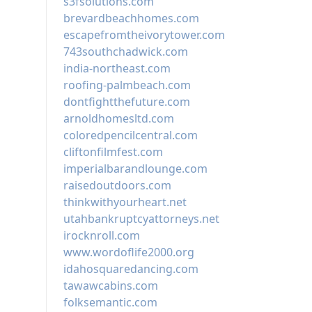
s3fsolutions.com
brevardbeachhomes.com
escapefromtheivorytower.com
743southchadwick.com
india-northeast.com
roofing-palmbeach.com
dontfightthefuture.com
arnoldhomesltd.com
coloredpencilcentral.com
cliftonfilmfest.com
imperialbarandlounge.com
raisedoutdoors.com
thinkwithyourheart.net
utahbankruptcyattorneys.net
irocknroll.com
www.wordoflife2000.org
idahosquaredancing.com
tawawcabins.com
folksemantic.com