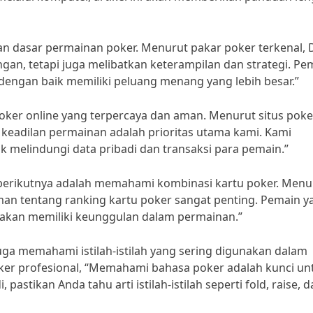
 dasar permainan poker. Menurut pakar poker terkenal, 
an, tetapi juga melibatkan keterampilan dan strategi. Pe
engan baik memiliki peluang menang yang lebih besar.”
poker online yang terpercaya dan aman. Menurut situs poke
keadilan permainan adalah prioritas utama kami. Kami
 melindungi data pribadi dan transaksi para pemain.”
h berikutnya adalah memahami kombinasi kartu poker. Menu
man tentang ranking kartu poker sangat penting. Pemain y
 akan memiliki keunggulan dalam permainan.”
uga memahami istilah-istilah yang sering digunakan dalam
ker profesional, “Memahami bahasa poker adalah kunci un
astikan Anda tahu arti istilah-istilah seperti fold, raise, da