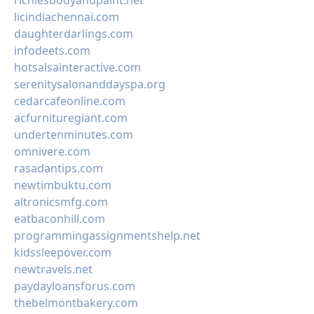
richiesbodyandpaint.net
licindiachennai.com
daughterdarlings.com
infodeets.com
hotsalsainteractive.com
serenitysalonanddayspa.org
cedarcafeonline.com
acfurnituregiant.com
undertenminutes.com
omnivere.com
rasadantips.com
newtimbuktu.com
altronicsmfg.com
eatbaconhill.com
programmingassignmentshelp.net
kidssleepover.com
newtravels.net
paydayloansforus.com
thebelmontbakery.com