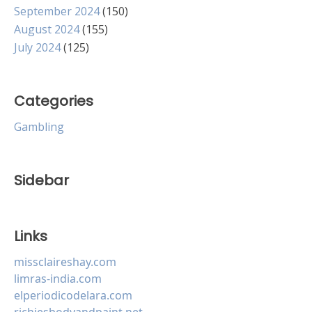
September 2024
(150)
August 2024
(155)
July 2024
(125)
Categories
Gambling
Sidebar
Links
missclaireshay.com
limras-india.com
elperiodicodelara.com