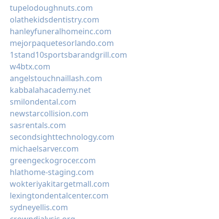
tupelodoughnuts.com
olathekidsdentistry.com
hanleyfuneralhomeinc.com
mejorpaquetesorlando.com
1stand10sportsbarandgrill.com
w4btx.com
angelstouchnaillash.com
kabbalahacademy.net
smilondental.com
newstarcollision.com
sasrentals.com
secondsighttechnology.com
michaelsarver.com
greengeckogrocer.com
hlathome-staging.com
wokteriyakitargetmall.com
lexingtondentalcenter.com
sydneyellis.com