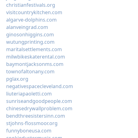
christianfestivals.org
visitcountrykitchen.com
algarve-dolphins.com
alanveingrad.com
ginosonhiggins.com
wutungprinting.com
maritalsettlements.com
milwbikeskaterental.com
baymontjacksonms.com
townofaltonany.com
pglax.org
negativespacecleveland.com
liuteriapaoletti.com
sunriseandgoodpeople.com
chinesedrywallproblem.com
bendthreesistersinn.com
stjohns-flossmoor.org
funnyboneusa.com