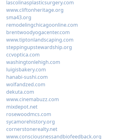
lascolinasplasticsurgery.com
www.cliftonheritage.org
sma43.org
remodelingchicagoonline.com
brentwoodyogacenter.com
www.tiptonlandscaping.com
steppingupstewardship.org
ccvoptica.com
washingtonlehigh.com
luigisbakery.com
hanabi-sushi.com
wolfandzed.com
dekuta.com
www.cinemabuzz.com
mixdepot.net
rosewoodmcs.com
sycamorehistory.org
cornerstonerealty.net
www.consciousnessandbiofeedback.org