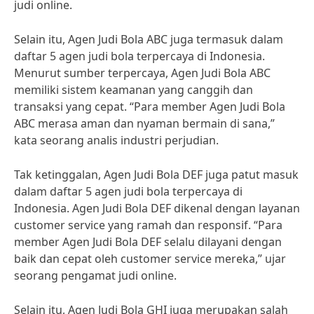
judi online.
Selain itu, Agen Judi Bola ABC juga termasuk dalam
daftar 5 agen judi bola terpercaya di Indonesia.
Menurut sumber terpercaya, Agen Judi Bola ABC
memiliki sistem keamanan yang canggih dan
transaksi yang cepat. “Para member Agen Judi Bola
ABC merasa aman dan nyaman bermain di sana,”
kata seorang analis industri perjudian.
Tak ketinggalan, Agen Judi Bola DEF juga patut masuk
dalam daftar 5 agen judi bola terpercaya di
Indonesia. Agen Judi Bola DEF dikenal dengan layanan
customer service yang ramah dan responsif. “Para
member Agen Judi Bola DEF selalu dilayani dengan
baik dan cepat oleh customer service mereka,” ujar
seorang pengamat judi online.
Selain itu, Agen Judi Bola GHI juga merupakan salah