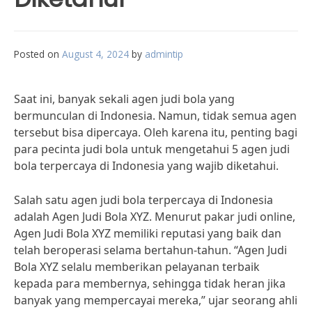
Posted on
August 4, 2024
by
admintip
Saat ini, banyak sekali agen judi bola yang
bermunculan di Indonesia. Namun, tidak semua agen
tersebut bisa dipercaya. Oleh karena itu, penting bagi
para pecinta judi bola untuk mengetahui 5 agen judi
bola terpercaya di Indonesia yang wajib diketahui.
Salah satu agen judi bola terpercaya di Indonesia
adalah Agen Judi Bola XYZ. Menurut pakar judi online,
Agen Judi Bola XYZ memiliki reputasi yang baik dan
telah beroperasi selama bertahun-tahun. “Agen Judi
Bola XYZ selalu memberikan pelayanan terbaik
kepada para membernya, sehingga tidak heran jika
banyak yang mempercayai mereka,” ujar seorang ahli