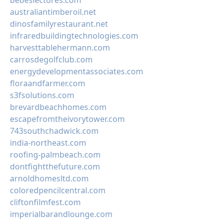
bebeslectores.com
australiantimberoil.net
dinosfamilyrestaurant.net
infraredbuildingtechnologies.com
harvesttablehermann.com
carrosdegolfclub.com
energydevelopmentassociates.com
floraandfarmer.com
s3fsolutions.com
brevardbeachhomes.com
escapefromtheivorytower.com
743southchadwick.com
india-northeast.com
roofing-palmbeach.com
dontfightthefuture.com
arnoldhomesltd.com
coloredpencilcentral.com
cliftonfilmfest.com
imperialbarandlounge.com