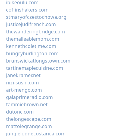
ibikeoulu.com
coffinshakers.com
stmaryofczestochowa.org
justicejudifrench.com
thewanderingbridge.com
themalleablemom.com
kennethcoletime.com
hungryburlington.com
brunswickatlongstown.com
tartinemaplecuisine.com
janekramer.net
nizi-sushi.com
art-mengo.com
gaiaprimeradio.com
tammiebrown.net
dutonc.com
thelongescape.com
mattolegrange.com
junglelodgecostarica.com