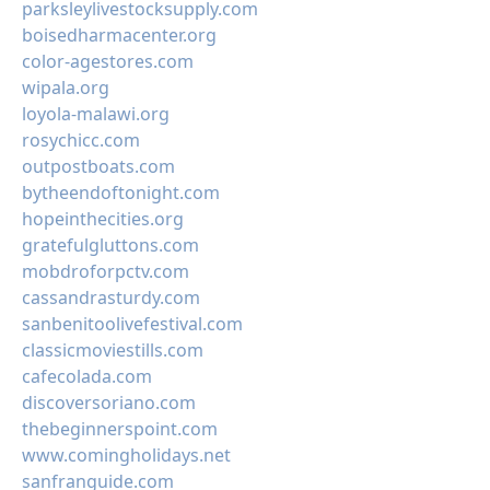
parksleylivestocksupply.com
boisedharmacenter.org
color-agestores.com
wipala.org
loyola-malawi.org
rosychicc.com
outpostboats.com
bytheendoftonight.com
hopeinthecities.org
gratefulgluttons.com
mobdroforpctv.com
cassandrasturdy.com
sanbenitoolivefestival.com
classicmoviestills.com
cafecolada.com
discoversoriano.com
thebeginnerspoint.com
www.comingholidays.net
sanfranguide.com