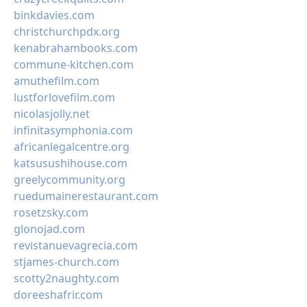
binkdavies.com
christchurchpdx.org
kenabrahambooks.com
commune-kitchen.com
amuthefilm.com
lustforlovefilm.com
nicolasjolly.net
infinitasymphonia.com
africanlegalcentre.org
katsusushihouse.com
greelycommunity.org
ruedumainerestaurant.com
rosetzsky.com
glonojad.com
revistanuevagrecia.com
stjames-church.com
scotty2naughty.com
doreeshafrir.com