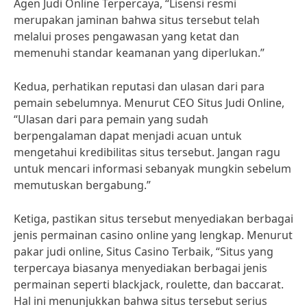
Agen Judi Online Terpercaya, “Lisensi resmi
merupakan jaminan bahwa situs tersebut telah
melalui proses pengawasan yang ketat dan
memenuhi standar keamanan yang diperlukan.”
Kedua, perhatikan reputasi dan ulasan dari para
pemain sebelumnya. Menurut CEO Situs Judi Online,
“Ulasan dari para pemain yang sudah
berpengalaman dapat menjadi acuan untuk
mengetahui kredibilitas situs tersebut. Jangan ragu
untuk mencari informasi sebanyak mungkin sebelum
memutuskan bergabung.”
Ketiga, pastikan situs tersebut menyediakan berbagai
jenis permainan casino online yang lengkap. Menurut
pakar judi online, Situs Casino Terbaik, “Situs yang
terpercaya biasanya menyediakan berbagai jenis
permainan seperti blackjack, roulette, dan baccarat.
Hal ini menunjukkan bahwa situs tersebut serius