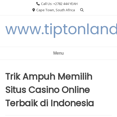
Skip
Call Us: +2782 444 YEAH
to
Cape Town, South Africa
content
www.tiptonlan
Menu
Trik Ampuh Memilih
Situs Casino Online
Terbaik di Indonesia