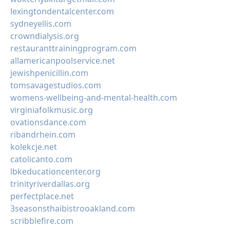
lexingtondentalcenter.com
sydneyellis.com
crowndialysis.org
restauranttrainingprogram.com
allamericanpoolservice.net
jewishpenicillin.com
tomsavagestudios.com
womens-wellbeing-and-mental-health.com
virginiafolkmusic.org
ovationsdance.com
ribandrhein.com
kolekcje.net
catolicanto.com
lbkeducationcenter.org
trinityriverdallas.org
perfectplace.net
3seasonsthaibistrooakland.com
scribblefire.com