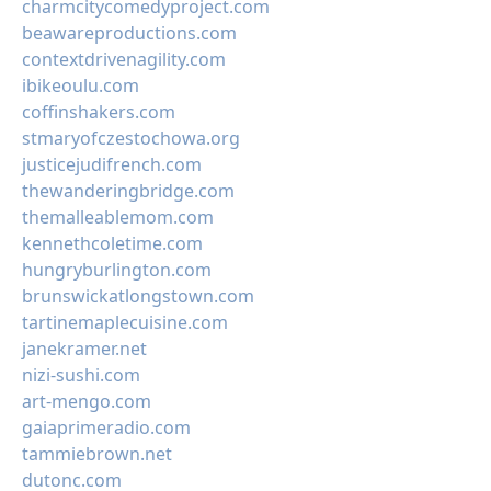
charmcitycomedyproject.com
beawareproductions.com
contextdrivenagility.com
ibikeoulu.com
coffinshakers.com
stmaryofczestochowa.org
justicejudifrench.com
thewanderingbridge.com
themalleablemom.com
kennethcoletime.com
hungryburlington.com
brunswickatlongstown.com
tartinemaplecuisine.com
janekramer.net
nizi-sushi.com
art-mengo.com
gaiaprimeradio.com
tammiebrown.net
dutonc.com