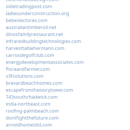
oldetradingpost.com
ladiesunderconstruction.org
bebeslectores.com
australiantimberoil.net
dinosfamilyrestaurant.net
infraredbuildingtechnologies.com
harvesttablehermann.com
carrosdegolfclub.com
energydevelopmentassociates.com
floraandfarmer.com
s3fsolutions.com
brevardbeachhomes.com
escapefromtheivorytower.com
743southchadwick.com
india-northeast.com
roofing-palmbeach.com
dontfightthefuture.com
arnoldhomesltd.com