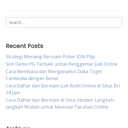
Search
for:
Recent Posts
Strategi Menang Bermain Poker IDN Play
Slot Demo PG Terbaik untuk Penggemar Judi Online
Cara Membaca dan Menganalisis Data Togel
Cambodia dengan Benar
Cara Daftar dan Bermain Judi Rolet Online di Situs Bri
24 Jam
Cara Daftar dan Bermain di Situs Sbobet: Langkah-
langkah Mudah untuk Memulai Taruhan Online