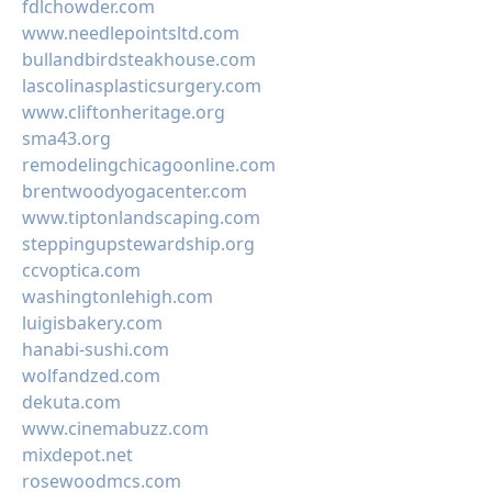
fdlchowder.com
www.needlepointsltd.com
bullandbirdsteakhouse.com
lascolinasplasticsurgery.com
www.cliftonheritage.org
sma43.org
remodelingchicagoonline.com
brentwoodyogacenter.com
www.tiptonlandscaping.com
steppingupstewardship.org
ccvoptica.com
washingtonlehigh.com
luigisbakery.com
hanabi-sushi.com
wolfandzed.com
dekuta.com
www.cinemabuzz.com
mixdepot.net
rosewoodmcs.com