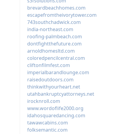
s3fsolutions.com
brevardbeachhomes.com
escapefromtheivorytower.com
743southchadwick.com
india-northeast.com
roofing-palmbeach.com
dontfightthefuture.com
arnoldhomesltd.com
coloredpencilcentral.com
cliftonfilmfest.com
imperialbarandlounge.com
raisedoutdoors.com
thinkwithyourheart.net
utahbankruptcyattorneys.net
irocknroll.com
www.wordoflife2000.org
idahosquaredancing.com
tawawcabins.com
folksemantic.com