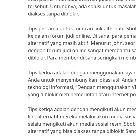
tersebut. Untungnya, ada solusi untuk masalah 
diakses tanpa diblokir.
Tips pertama untuk mencari link alternatif Sb
ke dalam forum judi online. Di sana, para pema
alternatif yang masih aktif. Menurut John, seo
dengan forum judi online sangat membantu say
diblokir. Para member di sana seringkali memba
Tips kedua adalah dengan menggunakan layan
Anda untuk menyembunyikan lokasi asli Anda d
teknologi informasi, “Dengan menggunakan VP
yang diblokir oleh pemerintah atau internet p
Tips ketiga adalah dengan mengikuti akun med
link alternatif mereka melalui akun media sosi
selalu mengikuti akun media sosial resmi Sbo
alternatif yang bisa diakses tanpa diblokir. S