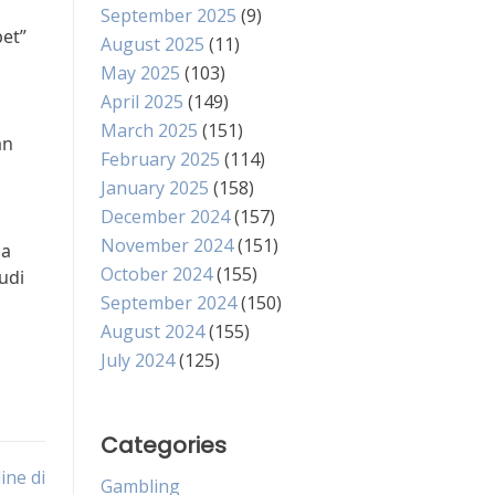
September 2025
(9)
bet”
August 2025
(11)
May 2025
(103)
April 2025
(149)
March 2025
(151)
an
February 2025
(114)
January 2025
(158)
December 2024
(157)
November 2024
(151)
sa
October 2024
(155)
udi
September 2024
(150)
August 2024
(155)
July 2024
(125)
Categories
ine di
Gambling