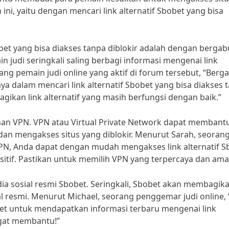
ini, yaitu dengan mencari link alternatif Sbobet yang bisa
obet yang bisa diakses tanpa diblokir adalah dengan berga
in judi seringkali saling berbagi informasi mengenai link
rang pemain judi online yang aktif di forum tersebut, “Ber
a dalam mencari link alternatif Sbobet yang bisa diakses 
gikan link alternatif yang masih berfungsi dengan baik.”
an VPN. VPN atau Virtual Private Network dapat membant
an mengakses situs yang diblokir. Menurut Sarah, seorang
N, Anda dapat dengan mudah mengakses link alternatif S
ositif. Pastikan untuk memilih VPN yang terpercaya dan ama
ia sosial resmi Sbobet. Seringkali, Sbobet akan membagik
al resmi. Menurut Michael, seorang penggemar judi online,
bet untuk mendapatkan informasi terbaru mengenai link
angat membantu!”