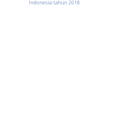
Indonesia tahun 2018
navigation