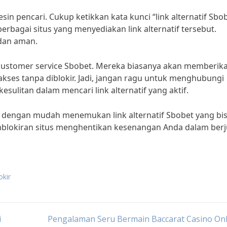
 pencari. Cukup ketikkan kata kunci “link alternatif Sbo
bagai situs yang menyediakan link alternatif tersebut.
 dan aman.
 customer service Sbobet. Mereka biasanya akan memberik
iakses tanpa diblokir. Jadi, jangan ragu untuk menghubungi
sulitan dalam mencari link alternatif yang aktif.
at dengan mudah menemukan link alternatif Sbobet yang bi
pemblokiran situs menghentikan kesenangan Anda dalam berj
okir
i
Pengalaman Seru Bermain Baccarat Casino Onl