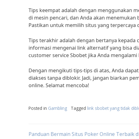
Tips keempat adalah dengan menggunakan mesin
di mesin pencari, dan Anda akan menemukan ber
Pastikan untuk memilih situs yang terpercaya
Tips terakhir adalah dengan bertanya kepada
informasi mengenai link alternatif yang bisa d
customer service Sbobet jika Anda mengalami ke
Dengan mengikuti tips-tips di atas, Anda dap
diakses tanpa diblokir. Jadi, jangan biarkan 
online. Selamat mencoba!
Posted in
Gambling
Tagged
link sbobet yang tidak dibl
Post
Panduan Bermain Situs Poker Online Terbaik d