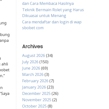
dan Cara Membaca Hasilnya
Teknik Bermain Rolet yang Harus
Dikuasai untuk Menang
Cara mendaftar dan login di wap
bung
sbobet com
gabung
tanpa
Archives
August 2026
(34)
u
July 2026
(150)
 ahli
June 2026
(69)
bobet
March 2026
(3)
n.”
February 2026
(7)
January 2026
(23)
an
 “Saya
December 2025
(26)
November 2025
(2)
October 2025
(8)