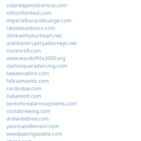
coloredpencilcentral.com
cliftonfilmfest.com
imperialbarandlounge.com
raisedoutdoors.com
thinkwithyourheart.net
utahbankruptcyattorneys.net
irocknroll.com
www.wordoflife2000.org
idahosquaredancing.com
tawawcabins.com
folksemantic.com
sardosbar.com
italianvolt.com
berkshirealarmssystems.com
vizslabrewing.com
dralanbittner.com
yannisandlemoni.com
weedpatchgazette.com