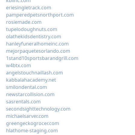
kblinc.com
eriesingletrack.com
pamperedpetsnorthport.com
rosiemade.com
tupelodoughnuts.com
olathekidsdentistry.com
hanleyfuneralhomeinc.com
mejorpaquetesorlando.com
1stand10sportsbarandgrill.com
w4btx.com
angelstouchnaillash.com
kabbalahacademy.net
smilondental.com
newstarcollision.com
sasrentals.com
secondsighttechnology.com
michaelsarver.com
greengeckogrocer.com
hlathome-staging.com