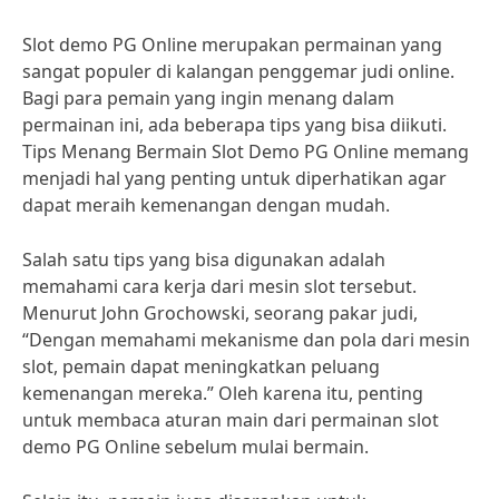
Slot demo PG Online merupakan permainan yang
sangat populer di kalangan penggemar judi online.
Bagi para pemain yang ingin menang dalam
permainan ini, ada beberapa tips yang bisa diikuti.
Tips Menang Bermain Slot Demo PG Online memang
menjadi hal yang penting untuk diperhatikan agar
dapat meraih kemenangan dengan mudah.
Salah satu tips yang bisa digunakan adalah
memahami cara kerja dari mesin slot tersebut.
Menurut John Grochowski, seorang pakar judi,
“Dengan memahami mekanisme dan pola dari mesin
slot, pemain dapat meningkatkan peluang
kemenangan mereka.” Oleh karena itu, penting
untuk membaca aturan main dari permainan slot
demo PG Online sebelum mulai bermain.