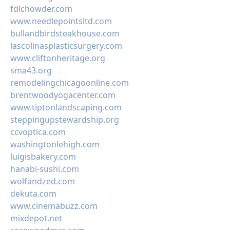
fdlchowder.com
www.needlepointsltd.com
bullandbirdsteakhouse.com
lascolinasplasticsurgery.com
www.cliftonheritage.org
sma43.org
remodelingchicagoonline.com
brentwoodyogacenter.com
www.tiptonlandscaping.com
steppingupstewardship.org
ccvoptica.com
washingtonlehigh.com
luigisbakery.com
hanabi-sushi.com
wolfandzed.com
dekuta.com
www.cinemabuzz.com
mixdepot.net