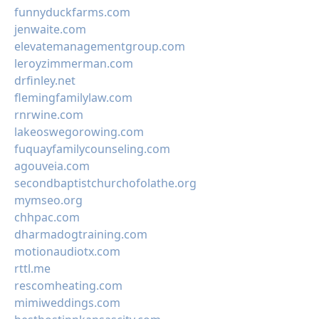
funnyduckfarms.com
jenwaite.com
elevatemanagementgroup.com
leroyzimmerman.com
drfinley.net
flemingfamilylaw.com
rnrwine.com
lakeoswegorowing.com
fuquayfamilycounseling.com
agouveia.com
secondbaptistchurchofolathe.org
mymseo.org
chhpac.com
dharmadogtraining.com
motionaudiotx.com
rttl.me
rescomheating.com
mimiweddings.com