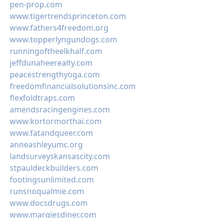
pen-prop.com
www.tigertrendsprinceton.com
www.fathers4freedom.org
www.topperlyngundogs.com
runningoftheelkhalf.com
jeffdunaheerealty.com
peacestrengthyoga.com
freedomfinancialsolutionsinc.com
flexfoldtraps.com
amendsracingengines.com
www.kortormorthai.com
www.fatandqueer.com
anneashleyumc.org
landsurveyskansascity.com
stpauldeckbuilders.com
footingsunlimited.com
runsnoqualmie.com
www.docsdrugs.com
www.margiesdiner.com