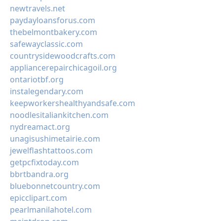
newtravels.net
paydayloansforus.com
thebelmontbakery.com
safewayclassic.com
countrysidewoodcrafts.com
appliancerepairchicagoil.org
ontariotbf.org
instalegendary.com
keepworkershealthyandsafe.com
noodlesitaliankitchen.com
nydreamact.org
unagisushimetairie.com
jewelflashtattoos.com
getpcfixtoday.com
bbrtbandra.org
bluebonnetcountry.com
epicclipart.com
pearlmanilahotel.com