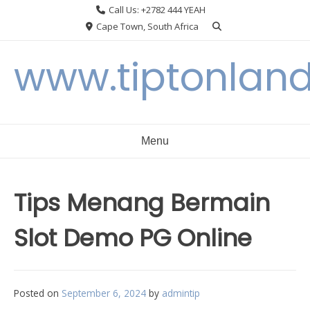
Skip
Call Us: +2782 444 YEAH
to
Cape Town, South Africa
content
www.tiptonlan
Menu
Tips Menang Bermain
Slot Demo PG Online
Posted on
September 6, 2024
by
admintip