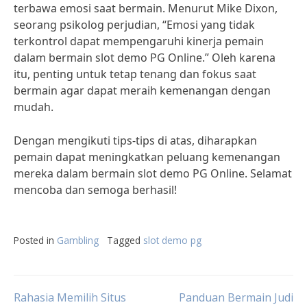
terbawa emosi saat bermain. Menurut Mike Dixon,
seorang psikolog perjudian, “Emosi yang tidak
terkontrol dapat mempengaruhi kinerja pemain
dalam bermain slot demo PG Online.” Oleh karena
itu, penting untuk tetap tenang dan fokus saat
bermain agar dapat meraih kemenangan dengan
mudah.
Dengan mengikuti tips-tips di atas, diharapkan
pemain dapat meningkatkan peluang kemenangan
mereka dalam bermain slot demo PG Online. Selamat
mencoba dan semoga berhasil!
Posted in
Gambling
Tagged
slot demo pg
Post
Rahasia Memilih Situs
Panduan Bermain Judi