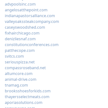
advpoolsinc.com
angelosatthepoint.com
indianapastorsalliance.com
valleyoakssteakcompany.com
caseyswoodshed.com
fixhairchicago.com
denizliesnaf.com
constitutionconferences.com
patthecope.com
svitcs.com
seriouspizza.net
compassroseband.net
altumcore.com
animal-drive.com
tnamag.com
brooksshoesforkids.com
thayersselectmeats.com
aporiasolutions.com