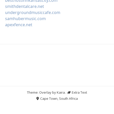
besthostinnkansascity.com
smithdentalcare.net
undergroundmusiccafe.com
samhubermusic.com
apexfence.net
Theme: Overlay by
Kaira
.
Extra Text
Cape Town, South Africa