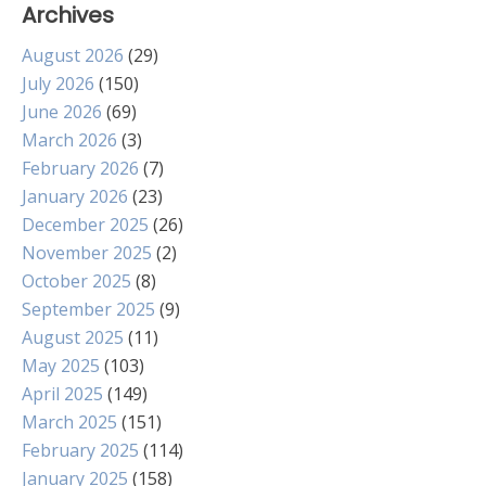
Archives
August 2026
(29)
July 2026
(150)
June 2026
(69)
March 2026
(3)
February 2026
(7)
January 2026
(23)
December 2025
(26)
November 2025
(2)
October 2025
(8)
September 2025
(9)
August 2025
(11)
May 2025
(103)
April 2025
(149)
March 2025
(151)
February 2025
(114)
January 2025
(158)