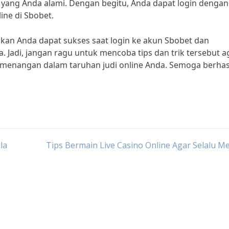
 yang Anda alami. Dengan begitu, Anda dapat login dengan
ine di Sbobet.
apkan Anda dapat sukses saat login ke akun Sbobet dan
. Jadi, jangan ragu untuk mencoba tips dan trik tersebut a
emenangan dalam taruhan judi online Anda. Semoga berhasi
la
Tips Bermain Live Casino Online Agar Selalu 