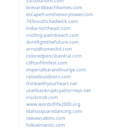
s3fsolutions.com
brevardbeachhomes.com
escapefromtheivorytower.com
743southchadwick.com
india-northeast.com
roofing-palmbeach.com
dontfightthefuture.com
arnoldhomesltd.com
coloredpencilcentral.com
cliftonfilmfest.com
imperialbarandlounge.com
raisedoutdoors.com
thinkwithyourheart.net
utahbankruptcyattorneys.net
irocknroll.com
www.wordoflife2000.org
idahosquaredancing.com
tawawcabins.com
folksemantic.com