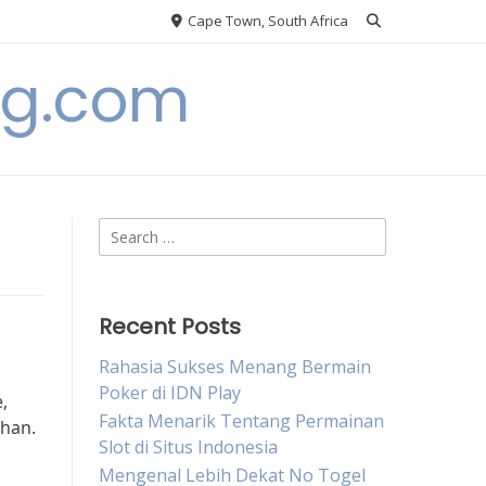
Cape Town, South Africa
ng.com
Search
for:
Recent Posts
Rahasia Sukses Menang Bermain
Poker di IDN Play
,
Fakta Menarik Tentang Permainan
uhan.
Slot di Situs Indonesia
Mengenal Lebih Dekat No Togel