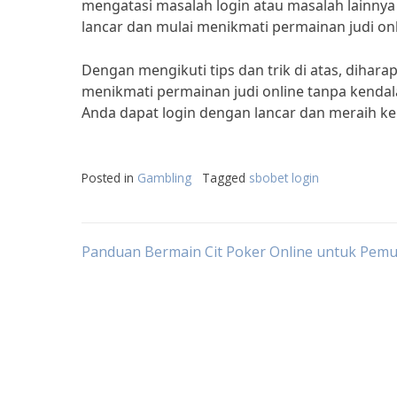
mengatasi masalah login atau masalah lainnya
lancar dan mulai menikmati permainan judi onl
Dengan mengikuti tips dan trik di atas, dihar
menikmati permainan judi online tanpa kendala
Anda dapat login dengan lancar dan meraih k
Posted in
Gambling
Tagged
sbobet login
Post
Panduan Bermain Cit Poker Online untuk Pemu
navigation