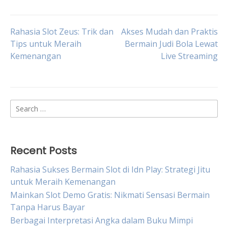
Post
Rahasia Slot Zeus: Trik dan
Akses Mudah dan Praktis
Tips untuk Meraih
Bermain Judi Bola Lewat
Kemenangan
Live Streaming
navigation
Search
for:
Recent Posts
Rahasia Sukses Bermain Slot di Idn Play: Strategi Jitu
untuk Meraih Kemenangan
Mainkan Slot Demo Gratis: Nikmati Sensasi Bermain
Tanpa Harus Bayar
Berbagai Interpretasi Angka dalam Buku Mimpi