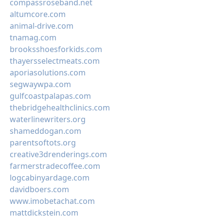
compassroseband.net
altumcore.com
animal-drive.com
tnamag.com
brooksshoesforkids.com
thayersselectmeats.com
aporiasolutions.com
segwaywpa.com
gulfcoastpalapas.com
thebridgehealthclinics.com
waterlinewriters.org
shameddogan.com
parentsoftots.org
creative3drenderings.com
farmerstradecoffee.com
logcabinyardage.com
davidboers.com
www.imobetachat.com
mattdickstein.com