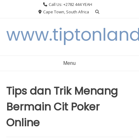
Skip
Call Us: +2782 444 YEAH
to
Cape Town, South Africa
content
www.tiptonlan
Menu
Tips dan Trik Menang
Bermain Cit Poker
Online