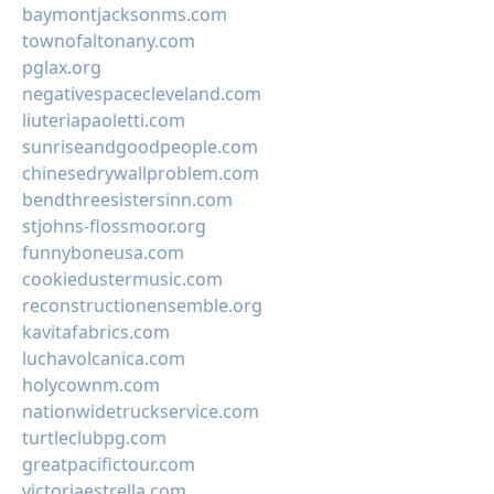
baymontjacksonms.com
townofaltonany.com
pglax.org
negativespacecleveland.com
liuteriapaoletti.com
sunriseandgoodpeople.com
chinesedrywallproblem.com
bendthreesistersinn.com
stjohns-flossmoor.org
funnyboneusa.com
cookiedustermusic.com
reconstructionensemble.org
kavitafabrics.com
luchavolcanica.com
holycownm.com
nationwidetruckservice.com
turtleclubpg.com
greatpacifictour.com
victoriaestrella.com