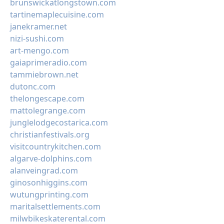
brunswickatlongstown.com
tartinemaplecuisine.com
janekramer.net
nizi-sushi.com
art-mengo.com
gaiaprimeradio.com
tammiebrown.net
dutonc.com
thelongescape.com
mattolegrange.com
junglelodgecostarica.com
christianfestivals.org
visitcountrykitchen.com
algarve-dolphins.com
alanveingrad.com
ginosonhiggins.com
wutungprinting.com
maritalsettlements.com
milwbikeskaterental.com