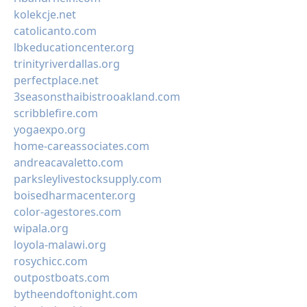
kolekcje.net
catolicanto.com
lbkeducationcenter.org
trinityriverdallas.org
perfectplace.net
3seasonsthaibistrooakland.com
scribblefire.com
yogaexpo.org
home-careassociates.com
andreacavaletto.com
parksleylivestocksupply.com
boisedharmacenter.org
color-agestores.com
wipala.org
loyola-malawi.org
rosychicc.com
outpostboats.com
bytheendoftonight.com