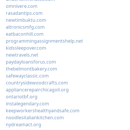
omnivere.com
rasadantips.com
newtimbuktu.com
altronicsmfg.com
eatbaconhill.com
programmingassignmentshelp.net
kidssleepover.com
newtravels.net
paydayloansforus.com
thebelmontbakery.com
safewayclassic.com
countrysidewoodcrafts.com
appliancerepairchicagoil.org
ontariotbf.org
instalegendary.com
keepworkershealthyandsafe.com
noodlesitaliankitchen.com
nydreamact.org