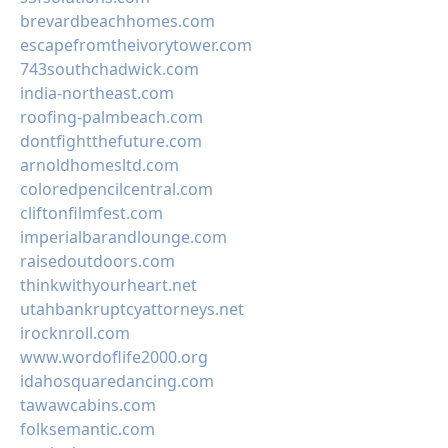
brevardbeachhomes.com
escapefromtheivorytower.com
743southchadwick.com
india-northeast.com
roofing-palmbeach.com
dontfightthefuture.com
arnoldhomesltd.com
coloredpencilcentral.com
cliftonfilmfest.com
imperialbarandlounge.com
raisedoutdoors.com
thinkwithyourheart.net
utahbankruptcyattorneys.net
irocknroll.com
www.wordoflife2000.org
idahosquaredancing.com
tawawcabins.com
folksemantic.com