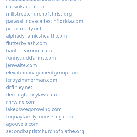
carsinkauai.com
millstreetchurchofchrist.org
parasailingvacadestinflorida.com
pride-realty.net
alphadynamicshealth.com
flutterbylash.com
hanlintearoom.com
funnyduckfarms.com
jenwaite.com
elevatemanagementgroup.com
leroyzimmerman.com
drfinley.net
flemingfamilylaw.com
rnrwine.com
lakeoswegorowing.com
fuquayfamilycounseling.com
agouveia.com
secondbaptistchurchofolathe.org