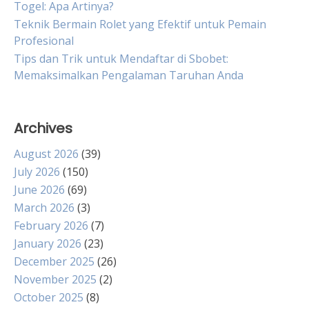
Togel: Apa Artinya?
Teknik Bermain Rolet yang Efektif untuk Pemain
Profesional
Tips dan Trik untuk Mendaftar di Sbobet:
Memaksimalkan Pengalaman Taruhan Anda
Archives
August 2026
(39)
July 2026
(150)
June 2026
(69)
March 2026
(3)
February 2026
(7)
January 2026
(23)
December 2025
(26)
November 2025
(2)
October 2025
(8)