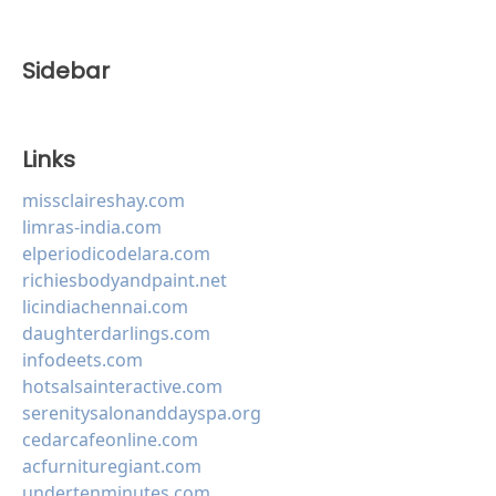
Sidebar
Links
missclaireshay.com
limras-india.com
elperiodicodelara.com
richiesbodyandpaint.net
licindiachennai.com
daughterdarlings.com
infodeets.com
hotsalsainteractive.com
serenitysalonanddayspa.org
cedarcafeonline.com
acfurnituregiant.com
undertenminutes.com