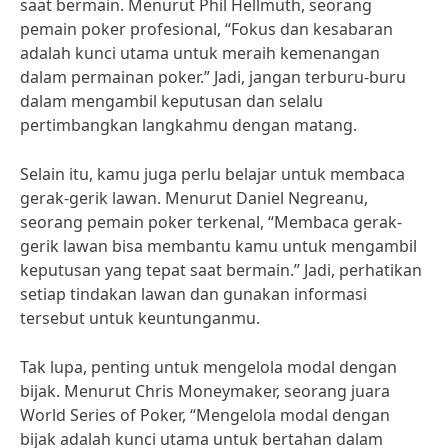
saat bermain. Menurut Phil Hellmuth, seorang
pemain poker profesional, “Fokus dan kesabaran
adalah kunci utama untuk meraih kemenangan
dalam permainan poker.” Jadi, jangan terburu-buru
dalam mengambil keputusan dan selalu
pertimbangkan langkahmu dengan matang.
Selain itu, kamu juga perlu belajar untuk membaca
gerak-gerik lawan. Menurut Daniel Negreanu,
seorang pemain poker terkenal, “Membaca gerak-
gerik lawan bisa membantu kamu untuk mengambil
keputusan yang tepat saat bermain.” Jadi, perhatikan
setiap tindakan lawan dan gunakan informasi
tersebut untuk keuntunganmu.
Tak lupa, penting untuk mengelola modal dengan
bijak. Menurut Chris Moneymaker, seorang juara
World Series of Poker, “Mengelola modal dengan
bijak adalah kunci utama untuk bertahan dalam