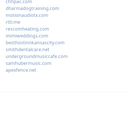
chhpac.com
dharmadogtraining.com
motionaudiotx.com
rttl.me
rescomheating.com
mimiweddings.com
besthostinnkansascity.com
smithdentalcare.net
undergroundmusiccafe.com
samhubermusic.com
apexfence.net