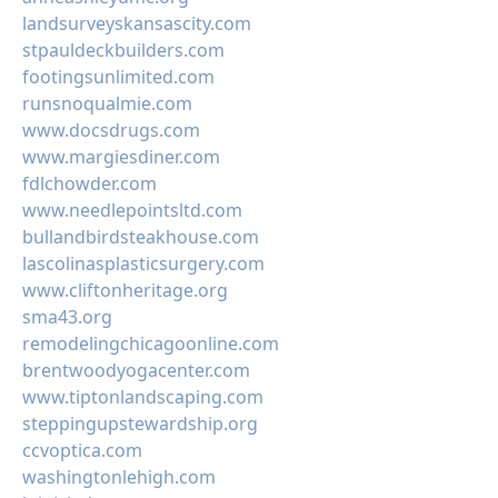
landsurveyskansascity.com
stpauldeckbuilders.com
footingsunlimited.com
runsnoqualmie.com
www.docsdrugs.com
www.margiesdiner.com
fdlchowder.com
www.needlepointsltd.com
bullandbirdsteakhouse.com
lascolinasplasticsurgery.com
www.cliftonheritage.org
sma43.org
remodelingchicagoonline.com
brentwoodyogacenter.com
www.tiptonlandscaping.com
steppingupstewardship.org
ccvoptica.com
washingtonlehigh.com