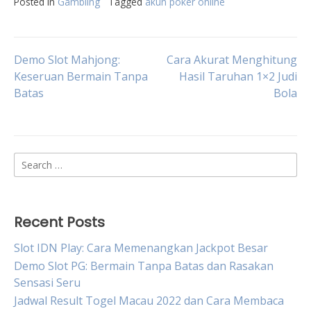
Posted in
Gambling
Tagged
akun poker online
Post
Demo Slot Mahjong:
Cara Akurat Menghitung
Keseruan Bermain Tanpa
Hasil Taruhan 1×2 Judi
Batas
Bola
navigation
Search
for:
Recent Posts
Slot IDN Play: Cara Memenangkan Jackpot Besar
Demo Slot PG: Bermain Tanpa Batas dan Rasakan
Sensasi Seru
Jadwal Result Togel Macau 2022 dan Cara Membaca