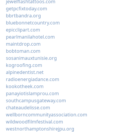
jewelflashtattoos.com
getpcfixtoday.com
bbrtbandra.org
bluebonnetcountry.com
epicclipart.com
pearlmanilahotel.com
maintdrop.com
bobtoman.com
sosanimauxtunisie.org
kogroofing.com
alpinedentist.net
radioenergiadance.com
kookotheek.com
panayiotislamprou.com
southcampusgateway.com
chateaudelisse.com
wellborncommunityassociation.com
wildwoodfilmfestival.com
westnorthamptonshirejpu.org