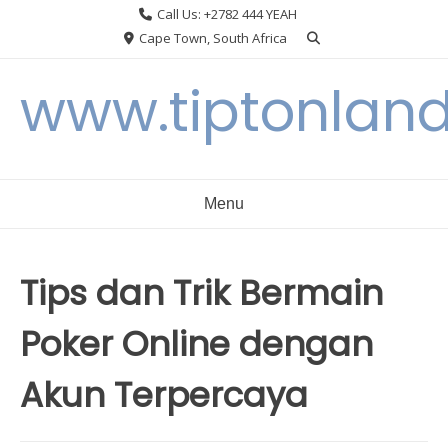
Skip
Call Us: +2782 444 YEAH
to
Cape Town, South Africa
content
www.tiptonlan
Menu
Tips dan Trik Bermain
Poker Online dengan
Akun Terpercaya