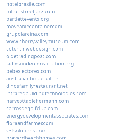
hotelbrasile.com
fultonstreetjazz.com
bartlettevents.org
moveablecontainer.com
grupolareina.com
www.cherryvalleymuseum.com
cotentinwebdesign.com
oldetradingpost.com
ladiesunderconstruction.org
bebeslectores.com
australiantimberoil.net
dinosfamilyrestaurant.net
infraredbuildingtechnologies.com
harvesttablehermann.com
carrosdegolfclub.com
energydevelopmentassociates.com
floraandfarmer.com
s3fsolutions.com
brevardbeachhomes.com