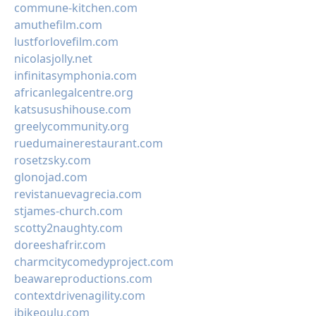
commune-kitchen.com
amuthefilm.com
lustforlovefilm.com
nicolasjolly.net
infinitasymphonia.com
africanlegalcentre.org
katsusushihouse.com
greelycommunity.org
ruedumainerestaurant.com
rosetzsky.com
glonojad.com
revistanuevagrecia.com
stjames-church.com
scotty2naughty.com
doreeshafrir.com
charmcitycomedyproject.com
beawareproductions.com
contextdrivenagility.com
ibikeoulu.com