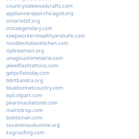
countrysidewoodcrafts.com
appliancerepairchicagoil.org
ontariotbf.org
instalegendary.com
keepworkershealthyandsafe.com
noodlesitaliankitchen.com
nydreamact.org
unagisushimetairie.com
jewelflashtattoos.com
getpcfixtoday.com
bbrtbandra.org
bluebonnetcountry.com
epicclipart.com
pearlmanilahotel.com
maintdrop.com
bobtoman.com
sosanimauxtunisie.org
kogroofing.com