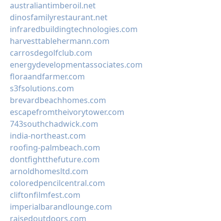
australiantimberoil.net
dinosfamilyrestaurant.net
infraredbuildingtechnologies.com
harvesttablehermann.com
carrosdegolfclub.com
energydevelopmentassociates.com
floraandfarmer.com
s3fsolutions.com
brevardbeachhomes.com
escapefromtheivorytower.com
743southchadwick.com
india-northeast.com
roofing-palmbeach.com
dontfightthefuture.com
arnoldhomesltd.com
coloredpencilcentral.com
cliftonfilmfest.com
imperialbarandlounge.com
raisedoutdoors.com