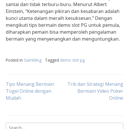
santai dan tidak terburu-buru. Menurut Albert
Einstein, “Ketenangan pikiran dan kesabaran adalah
kunci utama dalam meraih kesuksesan.” Dengan
mengikuti tips bermain demo slot PG untuk pemula,
diharapkan pemain bisa memperoleh pengalaman
bermain yang menyenangkan dan menguntungkan.
Posted in
Gambling
Tagged
demo slot pg
Post
Tips Menang Bermain
Trik dan Strategi Menang
Togel Online dengan
Bermain Video Poker
Mudah
Online
navigation
Search