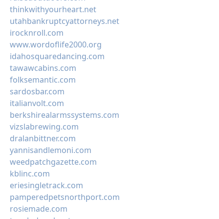
thinkwithyourheart.net
utahbankruptcyattorneys.net
irocknroll.com
www.wordoflife2000.org
idahosquaredancing.com
tawawcabins.com
folksemantic.com
sardosbar.com
italianvolt.com
berkshirealarmssystems.com
vizslabrewing.com
dralanbittner.com
yannisandlemoni.com
weedpatchgazette.com
kblinc.com
eriesingletrack.com
pamperedpetsnorthport.com
rosiemade.com