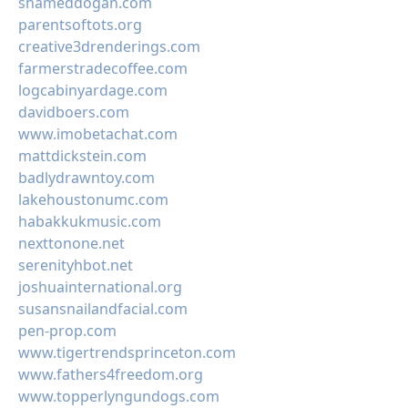
shameddogan.com
parentsoftots.org
creative3drenderings.com
farmerstradecoffee.com
logcabinyardage.com
davidboers.com
www.imobetachat.com
mattdickstein.com
badlydrawntoy.com
lakehoustonumc.com
habakkukmusic.com
nexttonone.net
serenityhbot.net
joshuainternational.org
susansnailandfacial.com
pen-prop.com
www.tigertrendsprinceton.com
www.fathers4freedom.org
www.topperlyngundogs.com