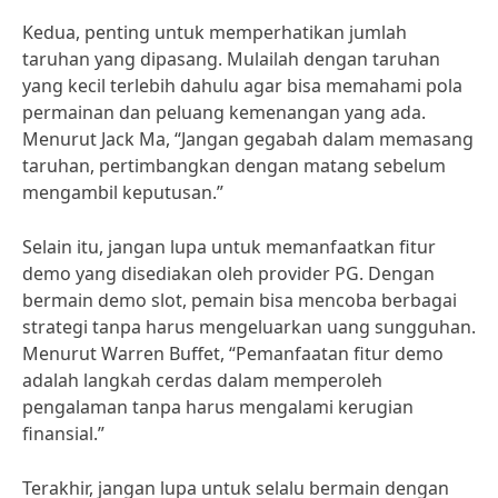
Kedua, penting untuk memperhatikan jumlah
taruhan yang dipasang. Mulailah dengan taruhan
yang kecil terlebih dahulu agar bisa memahami pola
permainan dan peluang kemenangan yang ada.
Menurut Jack Ma, “Jangan gegabah dalam memasang
taruhan, pertimbangkan dengan matang sebelum
mengambil keputusan.”
Selain itu, jangan lupa untuk memanfaatkan fitur
demo yang disediakan oleh provider PG. Dengan
bermain demo slot, pemain bisa mencoba berbagai
strategi tanpa harus mengeluarkan uang sungguhan.
Menurut Warren Buffet, “Pemanfaatan fitur demo
adalah langkah cerdas dalam memperoleh
pengalaman tanpa harus mengalami kerugian
finansial.”
Terakhir, jangan lupa untuk selalu bermain dengan