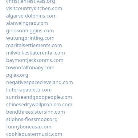
christianfestivals.org
visitcountrykitchen.com
algarve-dolphins.com
alanveingrad.com
ginosonhiggins.com
wutungprinting.com
maritalsettlements.com
milwbikeskaterental.com
baymontjacksonms.com
townofaltonany.com
pglax.org
negativespacecleveland.com
liuteriapaoletti.com
sunriseandgoodpeople.com
chinesedrywallproblem.com
bendthreesistersinn.com
stjohns-flossmoor.org
funnyboneusa.com
cookiedustermusic.com