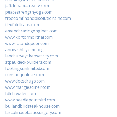
jeffdunaheerealty.com
peacestrengthyoga.com
freedomfinancialsolutionsinc.com
flexfoldtraps.com
amendsracingengines.com
www.kortormorthai.com
www.fatandqueer.com
anneashleyumc.org
landsurveyskansascity.com
stpauldeckbuilders.com
footingsunlimited.com
runsnoqualmie.com
www.docsdrugs.com
www.margiesdiner.com
fdlchowder.com
www.needlepointsltd.com
bullandbirdsteakhouse.com
lascolinasplasticsurgery.com