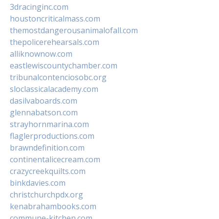
3dracinginc.com
houstoncriticalmass.com
themostdangerousanimalofall.com
thepolicerehearsals.com
alliknownow.com
eastlewiscountychamber.com
tribunalcontenciosobc.org
sloclassicalacademy.com
dasilvaboards.com
glennabatson.com
strayhornmarina.com
flaglerproductions.com
brawndefinition.com
continentalicecream.com
crazycreekquilts.com
binkdavies.com
christchurchpdx.org
kenabrahambooks.com
commune-kitchen.com