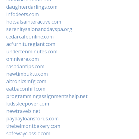
daughterdarlings.com
infodeets.com
hotsalsainteractive.com
serenitysalonanddayspa.org
cedarcafeonline.com
acfurnituregiant.com
undertenminutes.com
omnivere.com
rasadantips.com
newtimbuktu.com
altronicsmfg.com
eatbaconhill.com
programmingassignmentshelp.net
kidssleepover.com
newtravels.net
paydayloansforus.com
thebelmontbakery.com
safewayclassic.com