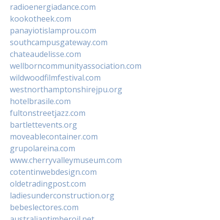
radioenergiadance.com
kookotheek.com
panayiotislamprou.com
southcampusgateway.com
chateaudelisse.com
wellborncommunityassociation.com
wildwoodfilmfestival.com
westnorthamptonshirejpu.org
hotelbrasile.com
fultonstreetjazz.com
bartlettevents.org
moveablecontainer.com
grupolareina.com
www.cherryvalleymuseum.com
cotentinwebdesign.com
oldetradingpost.com
ladiesunderconstruction.org
bebeslectores.com
australiantimberoil.net