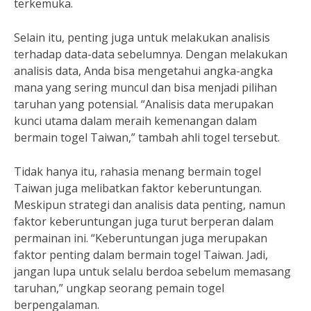
terkemuka.
Selain itu, penting juga untuk melakukan analisis
terhadap data-data sebelumnya. Dengan melakukan
analisis data, Anda bisa mengetahui angka-angka
mana yang sering muncul dan bisa menjadi pilihan
taruhan yang potensial. “Analisis data merupakan
kunci utama dalam meraih kemenangan dalam
bermain togel Taiwan,” tambah ahli togel tersebut.
Tidak hanya itu, rahasia menang bermain togel
Taiwan juga melibatkan faktor keberuntungan.
Meskipun strategi dan analisis data penting, namun
faktor keberuntungan juga turut berperan dalam
permainan ini. “Keberuntungan juga merupakan
faktor penting dalam bermain togel Taiwan. Jadi,
jangan lupa untuk selalu berdoa sebelum memasang
taruhan,” ungkap seorang pemain togel
berpengalaman.