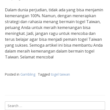
Dalam dunia perjudian, tidak ada yang bisa menjamin
kemenangan 100%. Namun, dengan menerapkan
strategi dan rahasia menang bermain togel Taiwan,
peluang Anda untuk meraih kemenangan bisa
meningkat. Jadi, jangan ragu untuk mencoba dan
terus belajar agar bisa menjadi pemain togel Taiwan
yang sukses. Semoga artikel ini bisa membantu Anda
dalam meraih kemenangan dalam bermain togel
Taiwan. Selamat mencoba!
Posted in
Gambling
Tagged
togel taiwan
Search