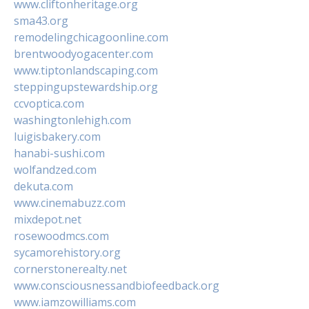
www.cliftonheritage.org
sma43.org
remodelingchicagoonline.com
brentwoodyogacenter.com
www.tiptonlandscaping.com
steppingupstewardship.org
ccvoptica.com
washingtonlehigh.com
luigisbakery.com
hanabi-sushi.com
wolfandzed.com
dekuta.com
www.cinemabuzz.com
mixdepot.net
rosewoodmcs.com
sycamorehistory.org
cornerstonerealty.net
www.consciousnessandbiofeedback.org
www.iamzowilliams.com