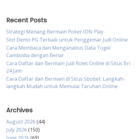
for:
Recent Posts
Strategi Menang Bermain Poker IDN Play
Slot Demo PG Terbaik untuk Penggemar Judi Online
Cara Membaca dan Menganalisis Data Togel
Cambodia dengan Benar
Cara Daftar dan Bermain Judi Rolet Online di Situs Bri
24 Jam
Cara Daftar dan Bermain di Situs Sbobet: Langkah-
langkah Mudah untuk Memulai Taruhan Online
Archives
August 2026
(44)
July 2026
(150)
June 2026
(69)