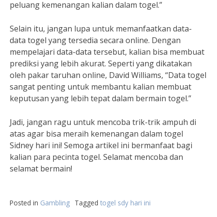
peluang kemenangan kalian dalam togel.”
Selain itu, jangan lupa untuk memanfaatkan data-
data togel yang tersedia secara online. Dengan
mempelajari data-data tersebut, kalian bisa membuat
prediksi yang lebih akurat. Seperti yang dikatakan
oleh pakar taruhan online, David Williams, “Data togel
sangat penting untuk membantu kalian membuat
keputusan yang lebih tepat dalam bermain togel.”
Jadi, jangan ragu untuk mencoba trik-trik ampuh di
atas agar bisa meraih kemenangan dalam togel
Sidney hari ini! Semoga artikel ini bermanfaat bagi
kalian para pecinta togel. Selamat mencoba dan
selamat bermain!
Posted in
Gambling
Tagged
togel sdy hari ini