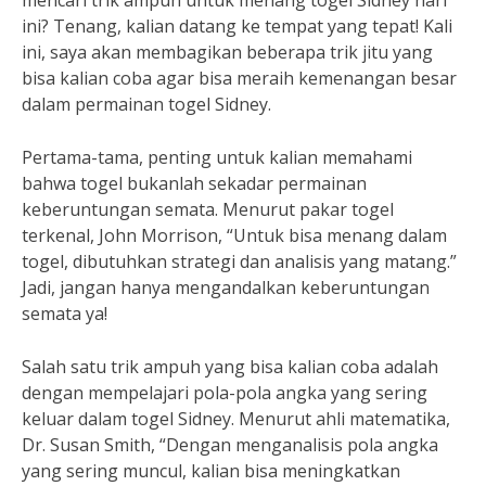
mencari trik ampuh untuk menang togel Sidney hari
ini? Tenang, kalian datang ke tempat yang tepat! Kali
ini, saya akan membagikan beberapa trik jitu yang
bisa kalian coba agar bisa meraih kemenangan besar
dalam permainan togel Sidney.
Pertama-tama, penting untuk kalian memahami
bahwa togel bukanlah sekadar permainan
keberuntungan semata. Menurut pakar togel
terkenal, John Morrison, “Untuk bisa menang dalam
togel, dibutuhkan strategi dan analisis yang matang.”
Jadi, jangan hanya mengandalkan keberuntungan
semata ya!
Salah satu trik ampuh yang bisa kalian coba adalah
dengan mempelajari pola-pola angka yang sering
keluar dalam togel Sidney. Menurut ahli matematika,
Dr. Susan Smith, “Dengan menganalisis pola angka
yang sering muncul, kalian bisa meningkatkan