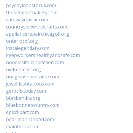
paydayloansforus.com
thebelmontbakery.com
safewayclassic.com
countrysidewoodcrafts.com
appliancerepairchicagoil.org
ontariotbf.org
instalegendary.com
keepworkershealthyandsafe.com
noodlesitaliankitchen.com
nydreamact.org
unagisushimetairie.com
jewelflashtattoos.com
getpcfixtoday.com
bbrtbandra.org
bluebonnetcountry.com
epicclipart.com
pearlmanilahotel.com
maintdrop.com