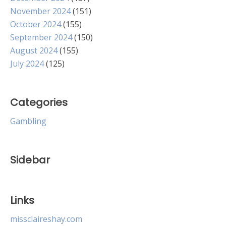
November 2024
(151)
October 2024
(155)
September 2024
(150)
August 2024
(155)
July 2024
(125)
Categories
Gambling
Sidebar
Links
missclaireshay.com