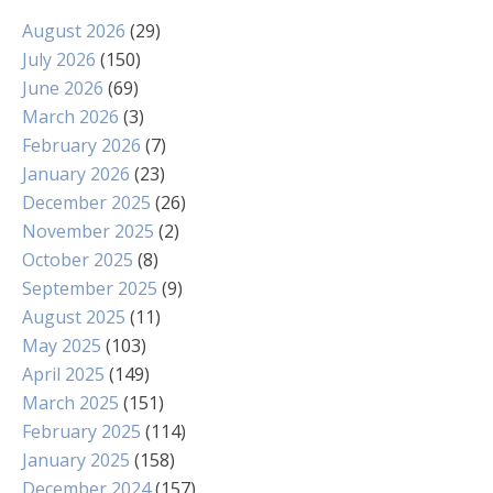
August 2026
(29)
July 2026
(150)
June 2026
(69)
March 2026
(3)
February 2026
(7)
January 2026
(23)
December 2025
(26)
November 2025
(2)
October 2025
(8)
September 2025
(9)
August 2025
(11)
May 2025
(103)
April 2025
(149)
March 2025
(151)
February 2025
(114)
January 2025
(158)
December 2024
(157)