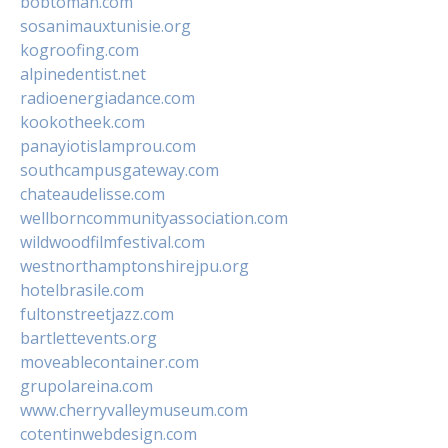
bobtoman.com
sosanimauxtunisie.org
kogroofing.com
alpinedentist.net
radioenergiadance.com
kookotheek.com
panayiotislamprou.com
southcampusgateway.com
chateaudelisse.com
wellborncommunityassociation.com
wildwoodfilmfestival.com
westnorthamptonshirejpu.org
hotelbrasile.com
fultonstreetjazz.com
bartlettevents.org
moveablecontainer.com
grupolareina.com
www.cherryvalleymuseum.com
cotentinwebdesign.com