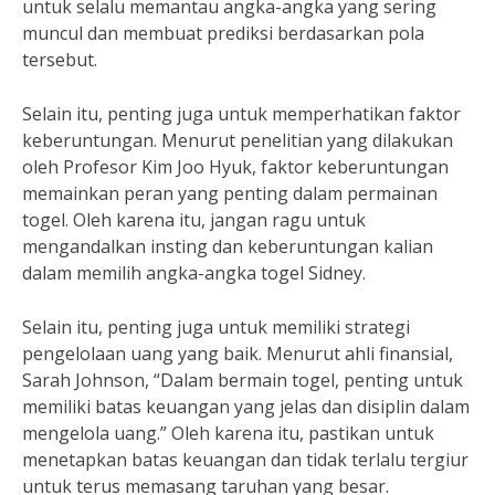
untuk selalu memantau angka-angka yang sering
muncul dan membuat prediksi berdasarkan pola
tersebut.
Selain itu, penting juga untuk memperhatikan faktor
keberuntungan. Menurut penelitian yang dilakukan
oleh Profesor Kim Joo Hyuk, faktor keberuntungan
memainkan peran yang penting dalam permainan
togel. Oleh karena itu, jangan ragu untuk
mengandalkan insting dan keberuntungan kalian
dalam memilih angka-angka togel Sidney.
Selain itu, penting juga untuk memiliki strategi
pengelolaan uang yang baik. Menurut ahli finansial,
Sarah Johnson, “Dalam bermain togel, penting untuk
memiliki batas keuangan yang jelas dan disiplin dalam
mengelola uang.” Oleh karena itu, pastikan untuk
menetapkan batas keuangan dan tidak terlalu tergiur
untuk terus memasang taruhan yang besar.