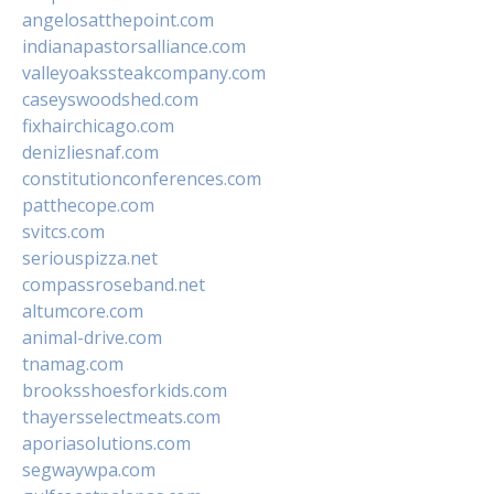
angelosatthepoint.com
indianapastorsalliance.com
valleyoakssteakcompany.com
caseyswoodshed.com
fixhairchicago.com
denizliesnaf.com
constitutionconferences.com
patthecope.com
svitcs.com
seriouspizza.net
compassroseband.net
altumcore.com
animal-drive.com
tnamag.com
brooksshoesforkids.com
thayersselectmeats.com
aporiasolutions.com
segwaywpa.com