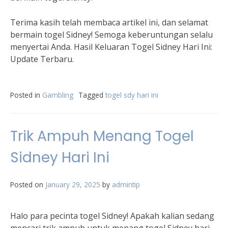
Terima kasih telah membaca artikel ini, dan selamat
bermain togel Sidney! Semoga keberuntungan selalu
menyertai Anda. Hasil Keluaran Togel Sidney Hari Ini:
Update Terbaru.
Posted in
Gambling
Tagged
togel sdy hari ini
Trik Ampuh Menang Togel
Sidney Hari Ini
Posted on
January 29, 2025
by
admintip
Halo para pecinta togel Sidney! Apakah kalian sedang