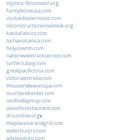
stjohns-flossmoor.org
funnyboneusa.com
cookiedustermusic.com
reconstructionensemble.org
kavitafabrics.com
luchavolcanica.com
holycownm.com
nationwidetruckservice.com
turtleclubpg.com
greatpacifictour.com
victoriaestrella.com
thousandwavesspa.com
courtlandcenter.com
neilfindlaymsp.com
avicollisrestaurant.com
drcconline.org
v
theplacebarandgrill.com
waterburyrx.com
advpoolsinc.com