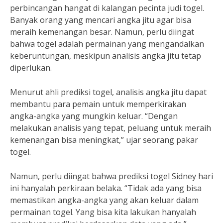
perbincangan hangat di kalangan pecinta judi togel.
Banyak orang yang mencari angka jitu agar bisa
meraih kemenangan besar. Namun, perlu diingat
bahwa togel adalah permainan yang mengandalkan
keberuntungan, meskipun analisis angka jitu tetap
diperlukan.
Menurut ahli prediksi togel, analisis angka jitu dapat
membantu para pemain untuk memperkirakan
angka-angka yang mungkin keluar. “Dengan
melakukan analisis yang tepat, peluang untuk meraih
kemenangan bisa meningkat,” ujar seorang pakar
togel.
Namun, perlu diingat bahwa prediksi togel Sidney hari
ini hanyalah perkiraan belaka. “Tidak ada yang bisa
memastikan angka-angka yang akan keluar dalam
permainan togel. Yang bisa kita lakukan hanyalah