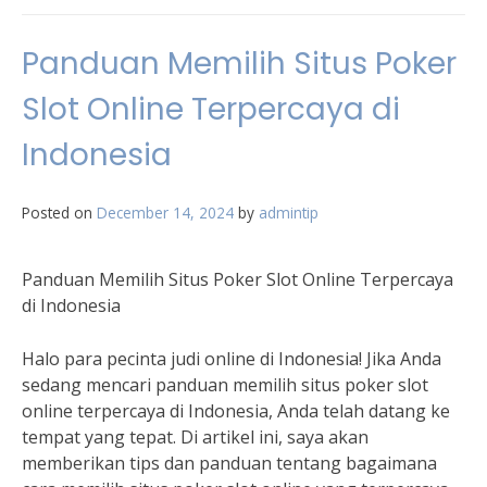
Panduan Memilih Situs Poker
Slot Online Terpercaya di
Indonesia
Posted on
December 14, 2024
by
admintip
Panduan Memilih Situs Poker Slot Online Terpercaya
di Indonesia
Halo para pecinta judi online di Indonesia! Jika Anda
sedang mencari panduan memilih situs poker slot
online terpercaya di Indonesia, Anda telah datang ke
tempat yang tepat. Di artikel ini, saya akan
memberikan tips dan panduan tentang bagaimana