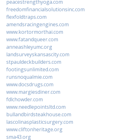
peacestrengthyoga.com
freedomfinancialsolutionsinc.com
flexfoldtraps.com
amendsracingengines.com
www.kortormorthai.com
www.fatandqueer.com
anneashleyumc.org
landsurveyskansascity.com
stpauldeckbuilders.com
footingsunlimited.com
runsnoqualmie.com
www.docsdrugs.com
www.margiesdiner.com
fdlchowder.com
www.needlepointsltd.com
bullandbirdsteakhouse.com
lascolinasplasticsurgery.com
www.cliftonheritage.org
sma43.org