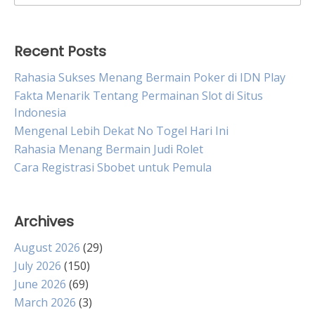
for:
Recent Posts
Rahasia Sukses Menang Bermain Poker di IDN Play
Fakta Menarik Tentang Permainan Slot di Situs
Indonesia
Mengenal Lebih Dekat No Togel Hari Ini
Rahasia Menang Bermain Judi Rolet
Cara Registrasi Sbobet untuk Pemula
Archives
August 2026
(29)
July 2026
(150)
June 2026
(69)
March 2026
(3)