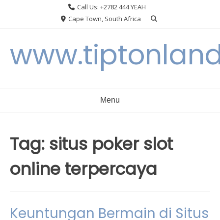
Skip
Call Us: +2782 444 YEAH
to
Cape Town, South Africa
content
www.tiptonlan
Menu
Tag:
situs poker slot
online terpercaya
Keuntungan Bermain di Situs