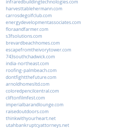
infraredbuildingtechnologies.com
harvesttablehermann.com
carrosdegolfclub.com
energydevelopmentassociates.com
floraandfarmer.com
s3fsolutions.com
brevardbeachhomes.com
escapefromtheivorytower.com
743southchadwick.com
india-northeast.com
roofing-palmbeach.com
dontfightthefuture.com
arnoldhomesltd.com
coloredpencilcentral.com
cliftonfilmfest.com
imperialbarandlounge.com
raisedoutdoors.com
thinkwithyourheart.net
utahbankruptcyattorneys.net