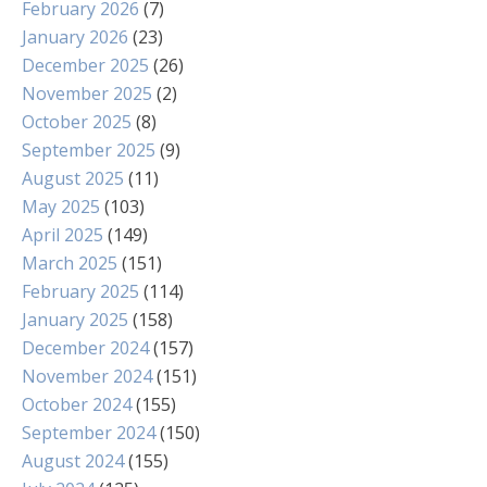
February 2026
(7)
January 2026
(23)
December 2025
(26)
November 2025
(2)
October 2025
(8)
September 2025
(9)
August 2025
(11)
May 2025
(103)
April 2025
(149)
March 2025
(151)
February 2025
(114)
January 2025
(158)
December 2024
(157)
November 2024
(151)
October 2024
(155)
September 2024
(150)
August 2024
(155)