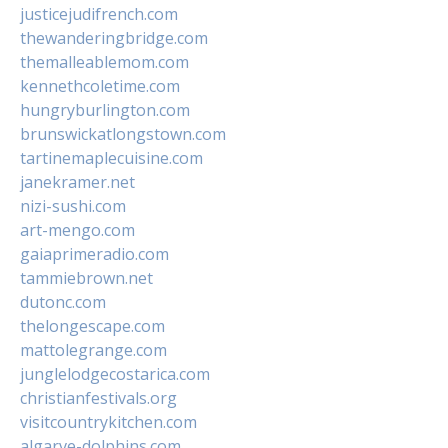
justicejudifrench.com
thewanderingbridge.com
themalleablemom.com
kennethcoletime.com
hungryburlington.com
brunswickatlongstown.com
tartinemaplecuisine.com
janekramer.net
nizi-sushi.com
art-mengo.com
gaiaprimeradio.com
tammiebrown.net
dutonc.com
thelongescape.com
mattolegrange.com
junglelodgecostarica.com
christianfestivals.org
visitcountrykitchen.com
algarve-dolphins.com