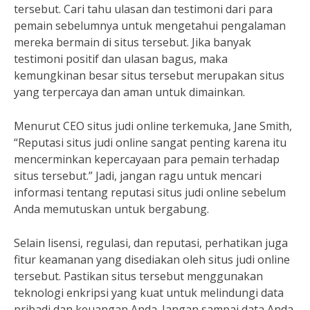
tersebut. Cari tahu ulasan dan testimoni dari para
pemain sebelumnya untuk mengetahui pengalaman
mereka bermain di situs tersebut. Jika banyak
testimoni positif dan ulasan bagus, maka
kemungkinan besar situs tersebut merupakan situs
yang terpercaya dan aman untuk dimainkan.
Menurut CEO situs judi online terkemuka, Jane Smith,
“Reputasi situs judi online sangat penting karena itu
mencerminkan kepercayaan para pemain terhadap
situs tersebut.” Jadi, jangan ragu untuk mencari
informasi tentang reputasi situs judi online sebelum
Anda memutuskan untuk bergabung.
Selain lisensi, regulasi, dan reputasi, perhatikan juga
fitur keamanan yang disediakan oleh situs judi online
tersebut. Pastikan situs tersebut menggunakan
teknologi enkripsi yang kuat untuk melindungi data
pribadi dan keuangan Anda. Jangan sampai data Anda