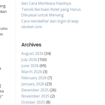
dan Cara Membaca Hasilnya
yang
Teknik Bermain Rolet yang Harus
 dan
Dikuasai untuk Menang
Cara mendaftar dan login di wap
sbobet com
John
am
Archives
August 2026
(34)
July 2026
(150)
June 2026
(69)
a
March 2026
(3)
February 2026
(7)
January 2026
(23)
g
December 2025
(26)
isa
November 2025
(2)
.”
October 2025
(8)