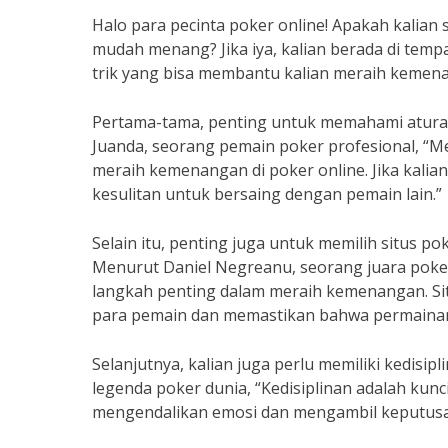
Halo para pecinta poker online! Apakah kalian 
mudah menang? Jika iya, kalian berada di tempa
trik yang bisa membantu kalian meraih kemena
Pertama-tama, penting untuk memahami aturan
Juanda, seorang pemain poker profesional, “M
meraih kemenangan di poker online. Jika kalia
kesulitan untuk bersaing dengan pemain lain.”
Selain itu, penting juga untuk memilih situs po
Menurut Daniel Negreanu, seorang juara poker 
langkah penting dalam meraih kemenangan. Si
para pemain dan memastikan bahwa permainan 
Selanjutnya, kalian juga perlu memiliki kedisip
legenda poker dunia, “Kedisiplinan adalah kunc
mengendalikan emosi dan mengambil keputusan 