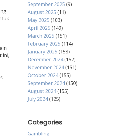
September 2025
(9)
ang
August 2025
(11)
ntuk
May 2025
(103)
April 2025
(149)
March 2025
(151)
February 2025
(114)
ain
January 2025
(158)
ini,
December 2024
(157)
November 2024
(151)
October 2024
(155)
us
September 2024
(150)
August 2024
(155)
July 2024
(125)
Categories
Gambling