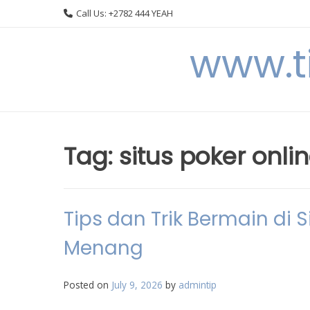
Skip
Call Us: +2782 444 YEAH
to
content
www.t
Tag:
situs poker onl
Tips dan Trik Bermain di 
Menang
Posted on
July 9, 2026
by
admintip