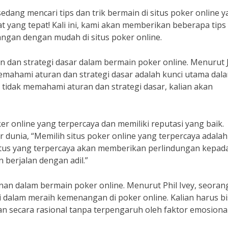
sedang mencari tips dan trik bermain di situs poker online 
t yang tepat! Kali ini, kami akan memberikan beberapa tips
ngan dengan mudah di situs poker online.
 dan strategi dasar dalam bermain poker online. Menurut 
emahami aturan dan strategi dasar adalah kunci utama dal
n tidak memahami aturan dan strategi dasar, kalian akan
ker online yang terpercaya dan memiliki reputasi yang baik.
dunia, “Memilih situs poker online yang terpercaya adalah
tus yang terpercaya akan memberikan perlindungan kepad
berjalan dengan adil.”
linan dalam bermain poker online. Menurut Phil Ivey, seoran
i dalam meraih kemenangan di poker online. Kalian harus b
secara rasional tanpa terpengaruh oleh faktor emosional