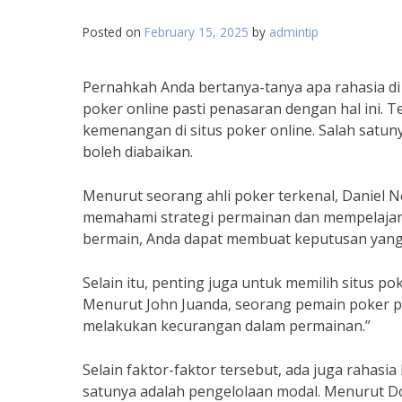
Posted on
February 15, 2025
by
admintip
Pernahkah Anda bertanya-tanya apa rahasia di
poker online pasti penasaran dengan hal ini. 
kemenangan di situs poker online. Salah satun
boleh diabaikan.
Menurut seorang ahli poker terkenal, Daniel 
memahami strategi permainan dan mempelajar
bermain, Anda dapat membuat keputusan yang l
Selain itu, penting juga untuk memilih situs po
Menurut John Juanda, seorang pemain poker prof
melakukan kecurangan dalam permainan.”
Selain faktor-faktor tersebut, ada juga rahasia
satunya adalah pengelolaan modal. Menurut Do