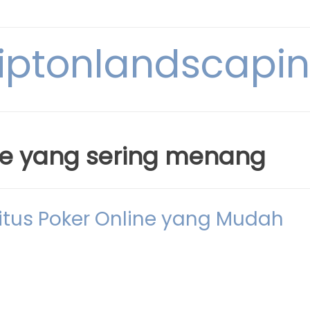
iptonlandscapi
ine yang sering menang
Situs Poker Online yang Mudah