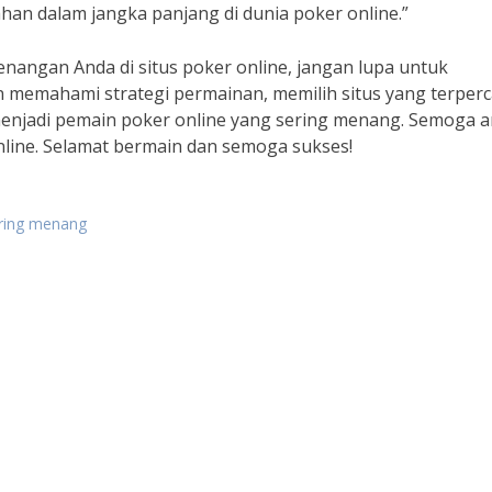
han dalam jangka panjang di dunia poker online.”
enangan Anda di situs poker online, jangan lupa untuk
 memahami strategi permainan, memilih situs yang terperc
enjadi pemain poker online yang sering menang. Semoga ar
nline. Selamat bermain dan semoga sukses!
ering menang