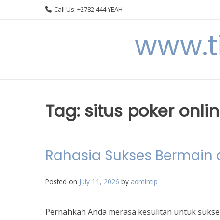
Skip
Call Us: +2782 444 YEAH
to
content
www.t
Tag:
situs poker onli
Rahasia Sukses Bermain d
Posted on
July 11, 2026
by
admintip
Pernahkah Anda merasa kesulitan untuk sukses 