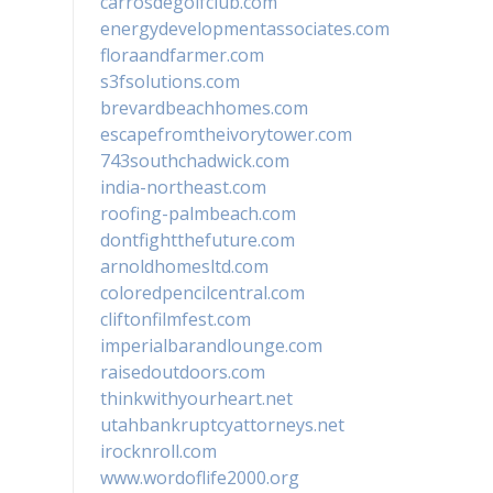
carrosdegolfclub.com
energydevelopmentassociates.com
floraandfarmer.com
s3fsolutions.com
brevardbeachhomes.com
escapefromtheivorytower.com
743southchadwick.com
india-northeast.com
roofing-palmbeach.com
dontfightthefuture.com
arnoldhomesltd.com
coloredpencilcentral.com
cliftonfilmfest.com
imperialbarandlounge.com
raisedoutdoors.com
thinkwithyourheart.net
utahbankruptcyattorneys.net
irocknroll.com
www.wordoflife2000.org