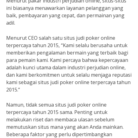
Menurut pakar industri perjudian online, situs-situs
ini biasanya menawarkan layanan pelanggan yang
baik, pembayaran yang cepat, dan permainan yang
adil.
Menurut CEO salah satu situs judi poker online
terpercaya tahun 2015, “Kami selalu berusaha untuk
memberikan pengalaman bermain yang terbaik bagi
para pemain kami. Kami percaya bahwa kepercayaan
adalah kunci utama dalam industri perjudian online,
dan kami berkomitmen untuk selalu menjaga reputasi
kami sebagai situs judi poker online terpercaya tahun
2015.”
Namun, tidak semua situs judi poker online
terpercaya tahun 2015 sama. Penting untuk
melakukan riset dan membaca ulasan sebelum
memutuskan situs mana yang akan Anda mainkan.
Beberapa faktor yang perlu dipertimbangkan