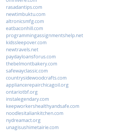
omnivere.com
rasadantips.com
newtimbuktu.com
altronicsmfg.com
eatbaconhill.com
programmingassignmentshelp.net
kidssleepover.com
newtravels.net
paydayloansforus.com
thebelmontbakery.com
safewayclassic.com
countrysidewoodcrafts.com
appliancerepairchicagoil.org
ontariotbf.org
instalegendary.com
keepworkershealthyandsafe.com
noodlesitaliankitchen.com
nydreamact.org
unagisushimetairie.com