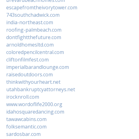
brevardbeachhomes.com
escapefromtheivorytower.com
743southchadwick.com
india-northeast.com
roofing-palmbeach.com
dontfightthefuture.com
arnoldhomesltd.com
coloredpencilcentral.com
cliftonfilmfest.com
imperialbarandlounge.com
raisedoutdoors.com
thinkwithyourheart.net
utahbankruptcyattorneys.net
irocknroll.com
www.wordoflife2000.org
idahosquaredancing.com
tawawcabins.com
folksemantic.com
sardosbar.com