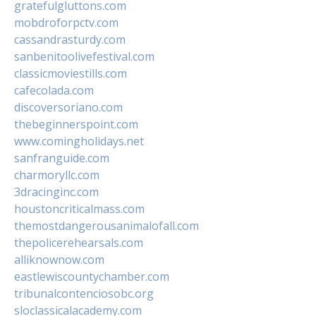
gratefulgluttons.com
mobdroforpctv.com
cassandrasturdy.com
sanbenitoolivefestival.com
classicmoviestills.com
cafecolada.com
discoversoriano.com
thebeginnerspoint.com
www.comingholidays.net
sanfranguide.com
charmoryllc.com
3dracinginc.com
houstoncriticalmass.com
themostdangerousanimalofall.com
thepolicerehearsals.com
alliknownow.com
eastlewiscountychamber.com
tribunalcontenciosobc.org
sloclassicalacademy.com