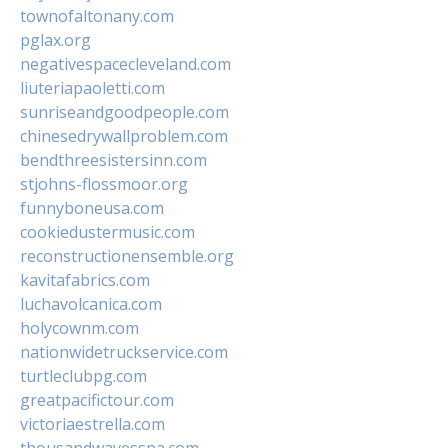
townofaltonany.com
pglax.org
negativespacecleveland.com
liuteriapaoletti.com
sunriseandgoodpeople.com
chinesedrywallproblem.com
bendthreesistersinn.com
stjohns-flossmoor.org
funnyboneusa.com
cookiedustermusic.com
reconstructionensemble.org
kavitafabrics.com
luchavolcanica.com
holycownm.com
nationwidetruckservice.com
turtleclubpg.com
greatpacifictour.com
victoriaestrella.com