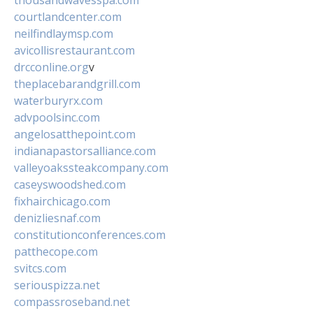
thousandwavesspa.com
courtlandcenter.com
neilfindlaymsp.com
avicollisrestaurant.com
drcconline.org
v
theplacebarandgrill.com
waterburyrx.com
advpoolsinc.com
angelosatthepoint.com
indianapastorsalliance.com
valleyoakssteakcompany.com
caseyswoodshed.com
fixhairchicago.com
denizliesnaf.com
constitutionconferences.com
patthecope.com
svitcs.com
seriouspizza.net
compassroseband.net