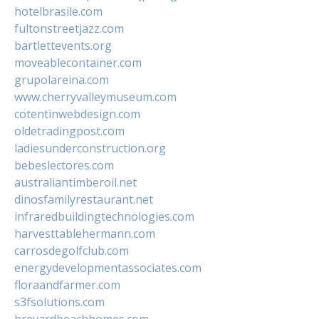
hotelbrasile.com
fultonstreetjazz.com
bartlettevents.org
moveablecontainer.com
grupolareina.com
www.cherryvalleymuseum.com
cotentinwebdesign.com
oldetradingpost.com
ladiesunderconstruction.org
bebeslectores.com
australiantimberoil.net
dinosfamilyrestaurant.net
infraredbuildingtechnologies.com
harvesttablehermann.com
carrosdegolfclub.com
energydevelopmentassociates.com
floraandfarmer.com
s3fsolutions.com