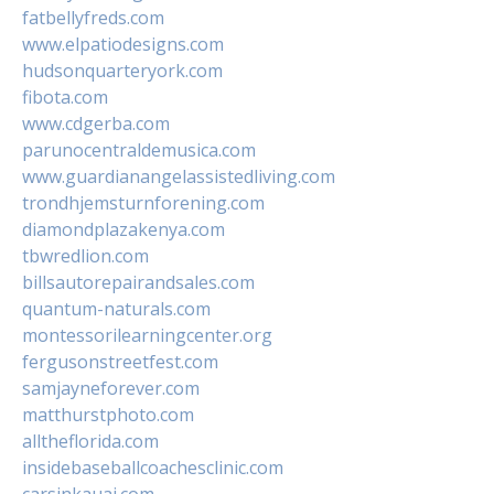
fatbellyfreds.com
www.elpatiodesigns.com
hudsonquarteryork.com
fibota.com
www.cdgerba.com
parunocentraldemusica.com
www.guardianangelassistedliving.com
trondhjemsturnforening.com
diamondplazakenya.com
tbwredlion.com
billsautorepairandsales.com
quantum-naturals.com
montessorilearningcenter.org
fergusonstreetfest.com
samjayneforever.com
matthurstphoto.com
alltheflorida.com
insidebaseballcoachesclinic.com