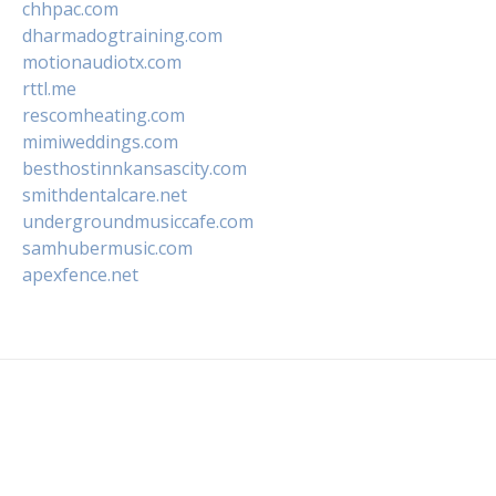
chhpac.com
dharmadogtraining.com
motionaudiotx.com
rttl.me
rescomheating.com
mimiweddings.com
besthostinnkansascity.com
smithdentalcare.net
undergroundmusiccafe.com
samhubermusic.com
apexfence.net