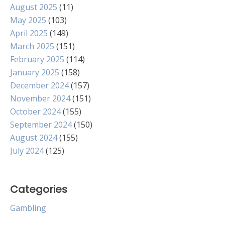
August 2025
(11)
May 2025
(103)
April 2025
(149)
March 2025
(151)
February 2025
(114)
January 2025
(158)
December 2024
(157)
November 2024
(151)
October 2024
(155)
September 2024
(150)
August 2024
(155)
July 2024
(125)
Categories
Gambling