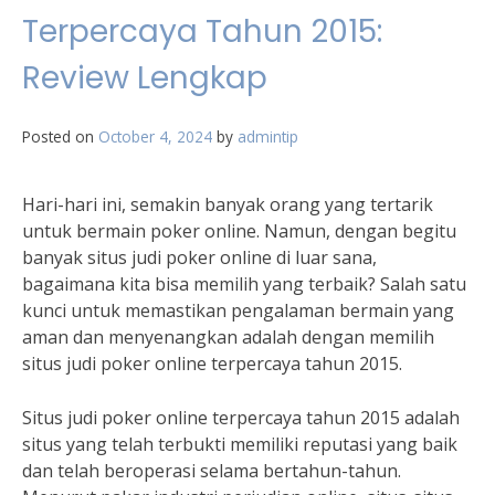
Terpercaya Tahun 2015:
Review Lengkap
Posted on
October 4, 2024
by
admintip
Hari-hari ini, semakin banyak orang yang tertarik
untuk bermain poker online. Namun, dengan begitu
banyak situs judi poker online di luar sana,
bagaimana kita bisa memilih yang terbaik? Salah satu
kunci untuk memastikan pengalaman bermain yang
aman dan menyenangkan adalah dengan memilih
situs judi poker online terpercaya tahun 2015.
Situs judi poker online terpercaya tahun 2015 adalah
situs yang telah terbukti memiliki reputasi yang baik
dan telah beroperasi selama bertahun-tahun.