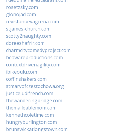
ruedumainerestaurant.com
rosetzsky.com
glonojad.com
revistanuevagrecia.com
stjames-church.com
scotty2naughty.com
doreeshafrir.com
charmcitycomedyproject.com
beawareproductions.com
contextdrivenagility.com
ibikeoulu.com
coffinshakers.com
stmaryofczestochowa.org
justicejudifrench.com
thewanderingbridge.com
themalleablemom.com
kennethcoletime.com
hungryburlington.com
brunswickatlongstown.com