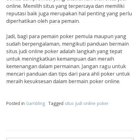
online. Memilih situs yang terpercaya dan memiliki
reputasi baik juga merupakan hal penting yang perlu
diperhatikan oleh para pemain.
Jadi, bagi para pemain poker pemula maupun yang
sudah berpengalaman, mengikuti panduan bermain
situs judi online poker adalah langkah yang tepat
untuk meningkatkan kemampuan dan meraih
kemenangan dalam permainan. Jangan ragu untuk
mencari panduan dan tips dari para ahli poker untuk
meraih kesuksesan dalam bermain poker online.
Posted in
Gambling
Tagged
situs judi online poker