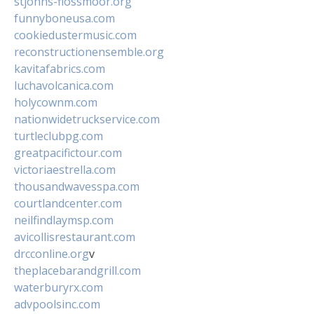
stjohns-flossmoor.org
funnyboneusa.com
cookiedustermusic.com
reconstructionensemble.org
kavitafabrics.com
luchavolcanica.com
holycownm.com
nationwidetruckservice.com
turtleclubpg.com
greatpacifictour.com
victoriaestrella.com
thousandwavesspa.com
courtlandcenter.com
neilfindlaymsp.com
avicollisrestaurant.com
drcconline.org
v
theplacebarandgrill.com
waterburyrx.com
advpoolsinc.com