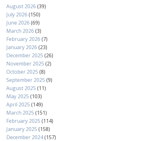
August 2026
(39)
July 2026
(150)
June 2026
(69)
March 2026
(3)
February 2026
(7)
January 2026
(23)
December 2025
(26)
November 2025
(2)
October 2025
(8)
September 2025
(9)
August 2025
(11)
May 2025
(103)
April 2025
(149)
March 2025
(151)
February 2025
(114)
January 2025
(158)
December 2024
(157)