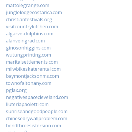
mattolegrange.com
junglelodgecostarica.com
christianfestivals.org
visitcountrykitchen.com
algarve-dolphins.com
alanveingrad.com
ginosonhiggins.com
wutungprinting.com
maritalsettlements.com
milwbikeskaterental.com
baymontjacksonms.com
townofaltonany.com
pglax.org
negativespacecleveland.com
liuteriapaoletti.com
sunriseandgoodpeople.com
chinesedrywallproblem.com
bendthreesistersinn.com