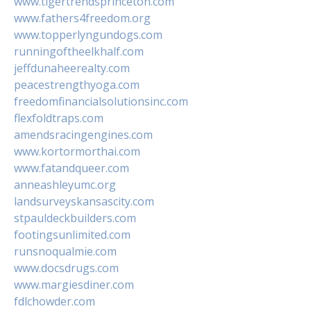
www.tigertrendsprinceton.com
www.fathers4freedom.org
www.topperlyngundogs.com
runningoftheelkhalf.com
jeffdunaheerealty.com
peacestrengthyoga.com
freedomfinancialsolutionsinc.com
flexfoldtraps.com
amendsracingengines.com
www.kortormorthai.com
www.fatandqueer.com
anneashleyumc.org
landsurveyskansascity.com
stpauldeckbuilders.com
footingsunlimited.com
runsnoqualmie.com
www.docsdrugs.com
www.margiesdiner.com
fdlchowder.com