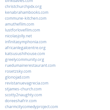
binkdavies.com
christchurchpdx.org
kenabrahambooks.com
commune-kitchen.com
amuthefilm.com
lustforlovefilm.com
nicolasjolly.net
infinitasymphonia.com
africanlegalcentre.org
katsusushihouse.com
greelycommunity.org
ruedumainerestaurant.com
rosetzsky.com
glonojad.com
revistanuevagrecia.com
stjames-church.com
scotty2naughty.com
doreeshafrir.com
charmcitycomedyproject.com