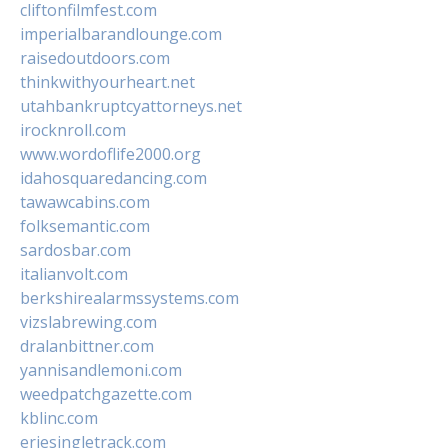
cliftonfilmfest.com
imperialbarandlounge.com
raisedoutdoors.com
thinkwithyourheart.net
utahbankruptcyattorneys.net
irocknroll.com
www.wordoflife2000.org
idahosquaredancing.com
tawawcabins.com
folksemantic.com
sardosbar.com
italianvolt.com
berkshirealarmssystems.com
vizslabrewing.com
dralanbittner.com
yannisandlemoni.com
weedpatchgazette.com
kblinc.com
eriesingletrack.com