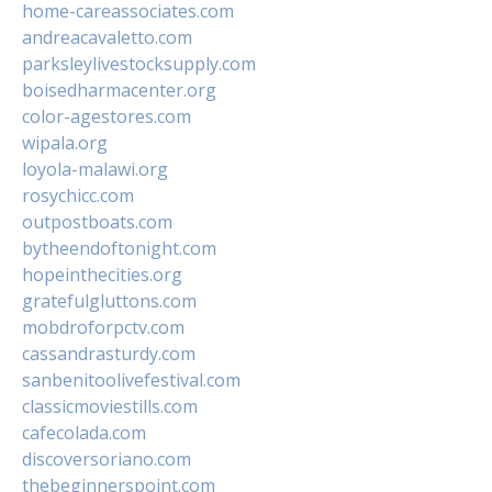
home-careassociates.com
andreacavaletto.com
parksleylivestocksupply.com
boisedharmacenter.org
color-agestores.com
wipala.org
loyola-malawi.org
rosychicc.com
outpostboats.com
bytheendoftonight.com
hopeinthecities.org
gratefulgluttons.com
mobdroforpctv.com
cassandrasturdy.com
sanbenitoolivefestival.com
classicmoviestills.com
cafecolada.com
discoversoriano.com
thebeginnerspoint.com